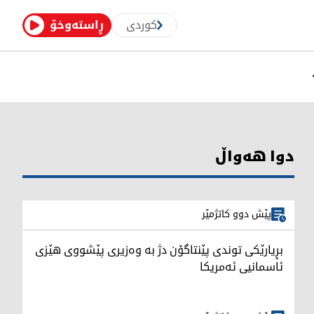
کوردی
ڕاستەوخۆ
دوا هەواڵ
پێش دوو کاتژمێر
بڕیارێکی توندی پێنتاگۆن دژ بە وەزیری پێشووی هێزی
ئاسمانیی ئەمریکا