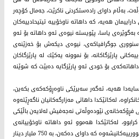
ڵه‌ت، به‌ڵام داوای راده‌ستكردنی ناكرێت، جه‌مال كۆچه‌ر
اراییمان هه‌یه‌، كه‌ داهاته‌ ناوخۆییه‌ ئیتیحادییه‌كان
به‌گوێره‌ی یاسا، پێویسته‌ نیوه‌ی ئه‌و داهاته‌ بۆ ئه‌و
ه‌ سنووری جوگرافیاكه‌ی، نیوه‌ی دیكه‌ش بۆ خه‌زێنه‌ی
یه‌كانی پارێزگاكانه‌، بۆ نموونه‌ یه‌كێك له‌ پارێزگاكان
اهاته‌كه‌ی بۆ خودی ئه‌و پارێزگایه‌ ده‌بێت كه‌ شوێنه‌
یه‌دا هه‌یه‌، ئه‌گه‌ر سه‌یرێكی ناوه‌ڕۆكه‌كه‌ی بكه‌ین،
 ته‌رخانكراوه‌، له‌كاتێكدا داهاتی مه‌زارگه‌كانیان ناگه‌ڕێته‌وه‌
اتی فڕۆكه‌خانه‌ی نێوده‌وڵه‌تی نه‌جه‌فیش له‌لایه‌ن باڵێكی
رابوو، له‌كاتێكدا هه‌موو ئه‌و داهاته‌ ناوخۆییانه‌ی
هه‌رێمی كوردستان به‌ داهاتی فڕۆكه‌خانه‌ و خاڵه‌ سنوورییه‌كانیشه‌وه‌ كه‌ داوای ده‌كه‌ن، به‌ 750 ملیار دینار