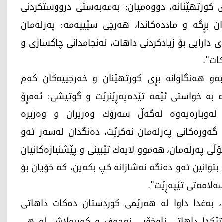
ی كورتهێنانه‌، دووه‌میان: به‌مه‌به‌ستی درووستكردنی
ان بڕگه‌ و مادده‌كاندا، هه‌رچی سێییه‌مه‌: په‌رله‌مان
نه‌ی دارایی بۆ زیادكردنی داهات، ئه‌نجامدانی چاكسازی و
كات".
 به‌و هه‌نگاوانه‌ بڕی كورتهێنان و خه‌رجییه‌كان كه‌م
اكه‌ به‌ خواستی ئێمه‌ تێده‌په‌ڕێنرێت و گوتیشی: ئه‌مڕۆ
‌وباره‌یه‌وه‌ له‌گه‌ڵ سه‌رۆك وه‌زیران و وه‌زیره‌
 گه‌وره‌كانی په‌رله‌مان نه‌كرێت، ده‌نگدان له‌سه‌ر ئه‌و
 هۆڵی په‌رله‌مان، هه‌موو لایه‌ك تێبینی و پێشنیازه‌كانیان
بتوانین ئه‌و ده‌نگه‌ نه‌شازانه‌ كپ بكه‌ین، كه‌ خۆیان بۆ
ه‌لامه‌تی تێپه‌ڕێت".
‌ن، به‌غدا داوا له‌ هه‌رێمی كوردستان ده‌كات داهاتی
ێكدا داهاتی ناوخۆیی نه‌جه‌ف و كه‌ربه‌لاش له‌ هی