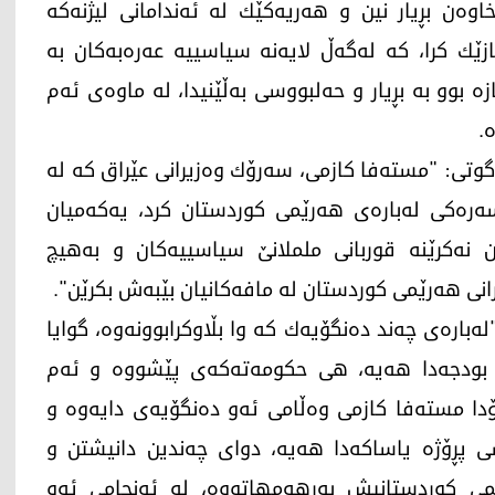
اوه‌ن بڕیار نین و هه‌ریه‌كێك له‌ ئه‌ندامانی لیژنه‌كه‌
ك كرا، كه‌ له‌گه‌ڵ لایه‌نه‌ سیاسییه‌ عه‌ره‌به‌كان به‌
‌ بوو به‌ بڕیار و حه‌لبووسی به‌ڵێنیدا، له‌ ماوه‌ی ئه‌م
‌.
گوتی: "مسته‌فا كازمی، سه‌رۆك وه‌زیرانی عێراق كه‌ له‌
ه‌ره‌كی له‌باره‌ی هه‌رێمی كوردستان كرد، یه‌كه‌میان
نه‌كرێنه‌ قوربانی ململانێ سیاسییه‌كان و به‌هیچ
ۆرانی هه‌رێمی كوردستان له‌ مافه‌كانیان بێبه‌ش بكرێن".
باره‌ی چه‌ند ده‌نگۆیه‌ك كه‌ وا بڵاوكرابوونه‌وه‌، گوایا
 بودجه‌دا هه‌یه‌، هی حكومه‌ته‌كه‌ی پێشووه‌ و ئه‌م
ۆدا مسته‌فا كازمی وه‌ڵامی ئه‌و ده‌نگۆیه‌ی دایه‌وه‌ و
سی پڕۆژه‌ یاساكه‌دا هه‌یه‌، دوای چه‌ندین دانیشتن و
رێمی كوردستانیش به‌رهه‌مهاتووه‌، له‌ ئه‌نجامی ئه‌و