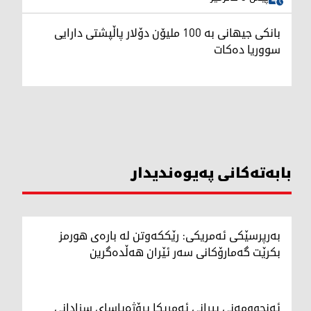
بانکی جیهانی بە 100 ملیۆن دۆلار پاڵپشتی دارایی
سووریا دەکات
بابەتەکانی پەیوەندیدار
بەرپرسێکی ئەمریکی: رێککەوتن لە بارەی هورمز
بکرێت گەمارۆکانی سەر ئێران هەڵدەگرین
ئەنجوومەنی پیرانی ئەمریکا پڕۆژەیاسای سزادانی