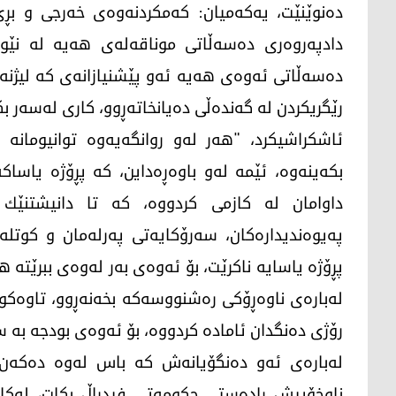
ده‌نوێنێت، یه‌كه‌میان: كه‌مكردنه‌وه‌ی خه‌رجی و بڕ
دادپه‌روه‌ری ده‌سه‌ڵاتی موناقه‌له‌ی هه‌یه‌ له‌ نێو
ده‌سه‌ڵاتی ئه‌وه‌ی هه‌یه‌ ئه‌و پێشنیازانه‌ی كه‌ لیژ
رێگریكردن له‌ گه‌نده‌ڵی ده‌یانخاته‌ڕوو، كاری له‌سه‌ر ب
ئاشكراشیكرد، "هه‌ر له‌و روانگه‌یه‌وه‌ توانیومانه‌
بكه‌ینه‌وه‌، ئێمه‌ له‌و باوه‌ڕه‌داین، كه‌ پڕۆژه‌ یاس
داوامان له‌ كازمی كردووه‌، كه‌ تا دانیشتنێك له
په‌یوه‌ندیداره‌كان، سه‌رۆكایه‌تی په‌رله‌مان و كوتله‌
پڕۆژه‌ یاسایه‌ ناكرێت، بۆ ئه‌وه‌ی به‌ر له‌وه‌ی ببرێته‌
له‌باره‌ی ناوه‌ڕۆكی ره‌شنووسه‌كه‌ بخه‌نه‌ڕوو، تاوه‌كو 
رۆژی ده‌نگدان ئاماده‌ كردووه‌، بۆ ئه‌وه‌ی بودجه‌ به‌ س
له‌باره‌ی ئه‌و ده‌نگۆیانه‌ش كه‌ باس له‌وه‌ ده‌كه
ناوخۆییش راده‌ستی حكومه‌تی فیدراڵ بكات، له‌كات