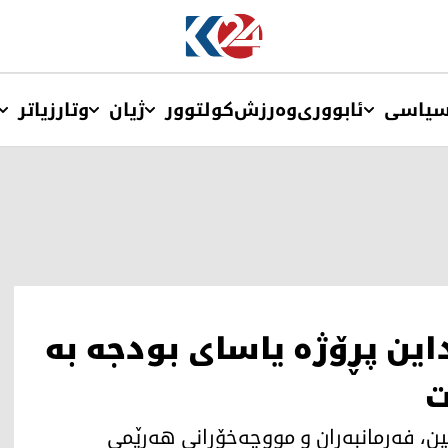
یاسی
ئابووری
وەرزش
کولتوور
ژیان
وتار
زیاتر
‌داین پڕۆژه‌ یاسای بودجه‌ به‌
ت
ین، فه‌رمانبه‌ران و مووچه‌خۆرانی هه‌رێمی