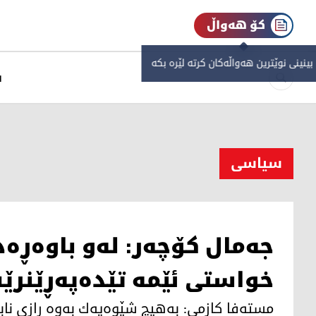
کۆ هەواڵ
 بینینی نوێترین هەواڵەکان کرتە لێرە بکە
س
سیاسی
جه‌مال كۆچه‌ر:‌ له‌و باوه‌ڕه
خواستی ئێمه‌ تێده‌په‌ڕێنرێ
مسته‌فا كازمی: به‌هیچ شێوه‌یه‌ك به‌وه‌ رازی ناب