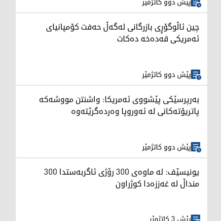
پێش دوو کاتژمێر
چین ئاڵوگۆڕی بازرگانی لەگەڵ حەفت کۆمپانیای
ئەمریکی قەدەخە دەکات
پێش دوو کاتژمێر
بەرپرسێکی پێشووی ئەمریکا: واشنتن مووشەکە
پاتریۆتەکانی لە ئەوروپا وەردەگرێتەوە
پێش دوو کاتژمێر
یونیسێف: لە ماوەی 300 رۆژی ئاگربەستدا 300
منداڵ لە غەززەدا کوژراون
پێش 3 کاتژمێر