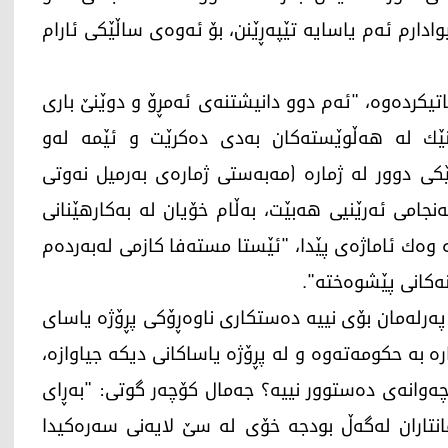
وادارم ئه‌م یاسایه‌ تێپه‌ڕێنن، بۆ ئه‌وه‌ی ساڵێكی ئارام
پاتیكرده‌وه‌، "ئه‌م دوو دانیشتنه‌ی ئه‌مڕۆ و دوێنێ باری
ك له‌ هه‌ڵوێسته‌كان به‌دی ده‌كرێت و ئێمه‌ له‌و
كی دوور له‌ ژماره‌ (مه‌به‌ستی ژماره‌ی به‌رمیل نه‌وتی
ه‌نجامی ئه‌رێنیی هه‌بێت، به‌ڵام خۆیان له‌ به‌كارهێنانی
‌ وه‌ك ئاماژه‌ی پێدا، "ئێستا مسته‌فا كازمی له‌به‌رده‌م
نه‌كانی پێشوه‌خته‌".
په‌رله‌مان بۆی نییه‌ ده‌ستكاری ناوه‌ڕۆكی پڕۆژه‌ یاسای
ه‌ به‌ حكومه‌ته‌وه‌ و له‌ پڕۆژه‌ یاساكانی دیكه‌ جیاوازه‌،
ێچه‌وانه‌ی ده‌ستوور نییه‌؟ جه‌مال كۆچه‌ر گوتی: "به‌ڕای
انتاران له‌گه‌ڵ بودجه‌ خۆی له‌ سێ لایه‌نی سه‌ره‌كیدا