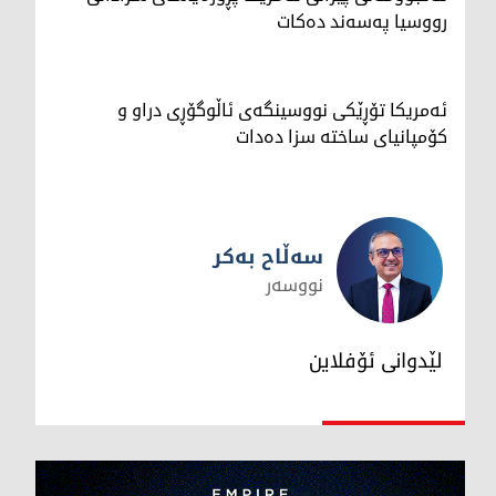
رووسیا په‌سه‌ند ده‌كات
ئەمریکا تۆڕێکی نووسینگەی ئاڵوگۆڕی دراو و
کۆمپانیای ساختە سزا دەدات
سەڵاح بەکر
نووسەر
سەڵاح بەکر
لێدوانی ئۆفلاین