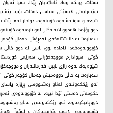
نه‌كات، چونكه‌ وه‌ك ئاماژه‌یان پێدا، ته‌نیا ئه‌وان خ
نوێنه‌رایه‌تی لایه‌نێكی سیاسی ده‌كات، بۆیه‌ پێشنیازێ
شیعه‌ و سوننه‌شه‌وه‌ كۆببنه‌وه‌، دواجار ئه‌م پێشنیازه
دوو رۆژه‌دا هه‌موو لایه‌نه‌كان له‌و باره‌یه‌وه‌ كۆببنه‌وه
سه‌باره‌ت به‌ دانیشتنه‌كه‌ی ئه‌مڕۆش، جه‌مال كۆچه‌ر 
كۆبوونه‌وه‌كه‌دا ئاماده‌ بوو، باسی له‌ دوو خاڵی س
گوتی: هیوادارم مووچه‌خۆرانی هه‌رێمی كوردستان 
شێوه‌یه‌ك به‌وه‌ رازی نابین، فه‌رمانبه‌ران و مووچه‌خ
سه‌باره‌ت به‌ خاڵی دووه‌میش جه‌مال كۆچه‌ر گوتی: "له‌
ئه‌و رێككه‌وتنه‌ی له‌ناو ره‌شنووسی پڕۆژه‌ یاسای
حكومه‌تی ده‌ستی تێدا نییه‌، له‌ كۆبوونه‌وه‌ی ئه‌مڕ
دووپاتیكرده‌وه‌، ئه‌و رێككه‌وتنه‌ی له‌ناو ره‌شنوو
كۆبوونه‌وه‌ی لایه‌نه‌ عێراقییه‌كان و له‌گه‌ڵ هه‌