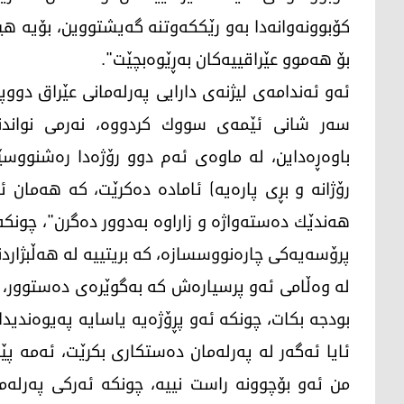
كۆبوونه‌وانه‌دا به‌و رێككه‌وتنه‌ گه‌یشتووین، بۆیه‌ هی
بۆ هه‌موو عێراقییه‌كان به‌ڕێوه‌بچێت".
ئه‌و ئه‌ندامه‌ی لیژنه‌ی دارایی په‌رله‌مانی عێراق دوو
سه‌ر شانی ئێمه‌ی سووك كردووه‌، نه‌رمی نواندنێ
باوه‌ڕه‌داین، له‌ ماوه‌ی ئه‌م دوو رۆژه‌دا ره‌شنووسێ
رۆژانه‌ و بڕی پاره‌یه‌) ئاماده‌ ده‌كرێت، كه‌ هه‌مان ئ
هه‌ندێك ده‌سته‌واژه‌ و زاراوه‌ به‌دوور ده‌گرن"، چونكه
پرۆسه‌یه‌كی چاره‌نووسسازه‌، كه‌ بریتییه‌ له‌ هه‌ڵبژارد
له‌ وه‌ڵامی ئه‌و پرسیاره‌ش كه‌ به‌گوێره‌ی ده‌ستوور، 
بودجه‌ بكات، چونكه‌ ئه‌و پڕۆژه‌یه‌ یاسایه‌ په‌یوه‌ندیدار
ئایا ئه‌گه‌ر له‌ په‌رله‌مان ده‌ستكاری بكرێت، ئه‌مه‌ پ
من ئه‌و بۆچوونه‌ راست نییه‌، چونكه‌ ئه‌ركی په‌رله‌م