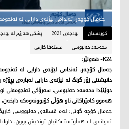
جه‌مال كۆچه‌ر، ئه‌ندامی لیژنه‌ی دارایی له‌ ئه‌نجومه
کوردستان
بودجه‌ی 2021
پشكی هه‌رێم له‌ بودجه
محه‌مه‌د حه‌لبوسی
مسته‌فا كازمی
K24- هه‌ولێر:
جه‌مال كۆچه‌ر، ئه‌ندامی لیژنه‌ی دارایی له‌ ئه‌نجومه
دوێنێدا محه‌مه‌د حه‌لبوسی، سه‌رۆكی ئه‌نجومه‌نی نوێ
هه‌موو كامێراكانی ناو هۆڵی كۆبوونه‌وه‌كه‌ دابخه‌ن، ب
جه‌مال كۆچه‌ گوتی: ئه‌م قسانه‌ی حه‌لبووسی كاریگه‌
ئه‌وانه‌ی له‌ هه‌ڵوێسته‌كانیان توندیش بوون، داوایان 