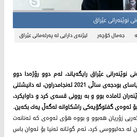
‌نی نوێنه‌رانی عێراق
‌
جه‌مال كۆچه‌ر
لیژنه‌ی دارایی له‌ په‌رله‌مانی عێراق
‌نی نوێنه‌رانی عێراق رایگه‌یاند، له‌م دوو رۆژه‌دا دوو
دانیشتنی زۆر گرنگ له‌ لیژنه‌ی دارایی له‌باره‌ی پڕۆژه‌ یاسای بودجه‌ی ساڵی 2021 ئه‌نجامدراون، له‌ دانیشتنی
نه‌ران ئاماده‌ بوو و به‌ روونی قسه‌ی كرد و داوایكرد،
ۆ ئه‌وه‌ی گفتوگۆیه‌كی راشكاوانه‌ له‌گه‌ڵ یه‌ك بكه‌ین.
ریی زۆریان هه‌بوو و بووه‌ هۆی ئه‌وه‌ی كه‌ ته‌نانه‌ت
له‌ حه‌لبووسی كرد،‌ ئه‌م گوتانه‌ ته‌نیا بۆ ئه‌وان باس