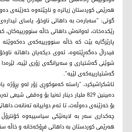
هه‌رێمی كوردستان زیاتره‌ و ناچێته‌وه‌ خه‌زێنه‌ی ده‌و
گوتی: "سه‌باره‌ت به‌ داهاتی ناوخۆ، یاسای ئیداره‌ی د
رێكده‌خات، له‌وانه‌ش داهاتی خاڵه‌ سنوورییه‌كان، كه‌ 
پارێزگایه‌ بێت كه‌ خاڵه‌ سنوورییه‌كه‌ی ده‌كه‌وێت
فیدراڵ ده‌گه‌ڕێته‌وه‌، ئه‌وی دیكه‌یان داهاته‌ ناوخۆی
شوێنی گه‌شتیاری و سه‌یرانگه‌ی زۆری لێیه‌، لێره‌دا د
گه‌شتیارییه‌كه‌ی لێیه‌".
ئاشكراشیكرد، "راسته‌ كه‌موكوڕی زۆر له‌و پڕۆژه‌ یاسا
ده‌بینین 829 ملیار دینار ته‌نیا بۆ وه‌قفی شیعی
بۆ خه‌زێنه‌ی ده‌وڵه‌ت، تا ئه‌م دواییانه‌ ته‌نانه‌ت داه
چه‌كداری سه‌ر به‌ لایه‌نێكی سیاسییه‌وه‌ كۆنترۆڵ ك