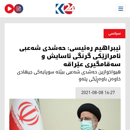
Open Menu
سیاسی
ئیبراهیم ره‌ئیسی: حه‌شدی شه‌عبی
ئامرازێكی گرنگی ئاسایش و
سه‌قامگیری عێراقه‌
هیواخوازین حه‌شدی شه‌عبی ببێته‌ سوپایه‌كی جیهادی
خاوه‌ن باوه‌ڕێكی پته‌و
2021-08-08 16:27