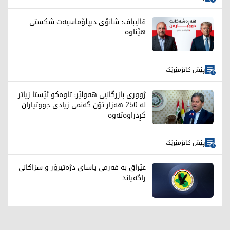
قالیباف: شانۆی دیپلۆماسیەت شکستی
هێناوە
پێش کاتژمێرێک
ژووری بازرگانیی هەولێر: تاوەکو ئێستا زیاتر
لە 250 هەزار تۆن گەنمی زیادی جووتیاران
کڕدراوەتەوە
پێش کاتژمێرێک
عێراق بە فەرمی یاسای دژەتیرۆر و سزاکانی
راگەیاند