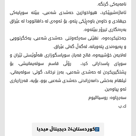
نامه‌یه‌كی گرنگه‌.
ئاماژه‌شیپێكرد، هیواخوازین حه‌شدی شه‌عبی، ببێته‌ سوپایه‌كی
جیهادی و خاوه‌ن باوه‌ڕێكی پته‌و، بۆ ئه‌وه‌ی له‌ داهاتوودا له‌ عێراق
به‌ره‌نگاری تیرۆر ببێته‌وه‌.
جه‌ختیكرده‌وه‌، نهێنی سه‌ركه‌وتنی حه‌شدی شه‌عبی، یه‌كگرتوویی
و په‌یوه‌ندی پته‌ویانه‌، له‌گه‌ڵ گه‌لی عێراق.
له‌لایه‌ن خۆشییه‌وه‌، فالح فه‌یاز، سوپاسگوزاری هه‌ڵوێستی ئێران و
سوپای پاسدارانی كرد، رۆڵی قاسم سوله‌یمانیشی، بۆ
پشتگیریكردن له‌ حه‌شدی شه‌عبی، به‌رز نرخاند، گوتی: سوله‌یمانی،
ئیلهام به‌خشی دامه‌زراندنی حه‌شدی شه‌عبی بوو، بۆیه، قه‌رزارباری
ئه‌و پیاوه‌ین.
سه‌رچاوه‌: روسیاالیوم
ك.ب
کوردستان24 دیجیتاڵ میدیا