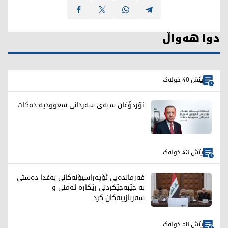
دوا هەواڵ
پێش 40 خولەک
ئۆردۆغان سبەی سەردانی سعوودیە دەکات
پێش 43 خولەک
فەرماندەیی ئۆپەراسیۆنەکانی بەغدا دەستی
بە جێبەجێکردنی رێکارە ئەمنی و
سەربازییەکان کرد
پێش 58 خولەک