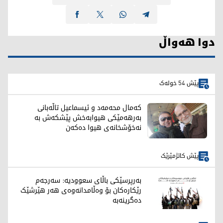
دوا هەواڵ
پێش 54 خولەک
کەمال محەمەد و ئیسماعیل تاڵەبانی
بەرهەمێکی هیوابەخش پێشکەش بە
نەخۆشخانەی هیوا دەکەن
پێش کاتژمێرێک
بەرپرسێکی باڵای سعوودیە: سەرجەم
رێکارەکان بۆ وەڵامدانەوەی هەر هێرشێک
دەگرینەبە