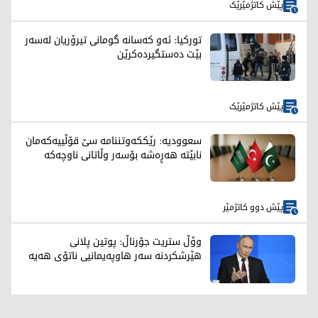
پێش کاتژمێرێک
تورکیا: ئەو کەسانە گومانی تیرۆریان لەسەر
بێت دەستگیردەکرێن
پێش کاتژمێرێک
سعوودیە: رێککەوتننامە سێ قۆڵییەکەمان
نابێتە هەڕەشە بۆسەر وڵاتانی ناوچەکە
پێش دوو کاتژمێر
وۆڵ ستریت جۆرناڵ: پوتین پلانی
هێرشکردنە سەر هاوپەیمانیی ناتۆی هەیە