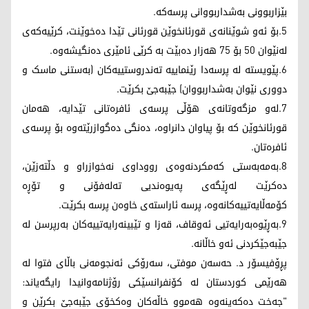
بێزاربوونی بەشداربووانی پرسەکە.
5️.بۆ ئەو شوێنانەی قورئانخوێن قورئانی تێدا دەخوێنت، کرێیەکەی
لەنێوان 50 بۆ 75 هەزار دەبێت بە کرێی ئامێری دەنگیشەوە.
6️.پێویستە لە پرسەدا رێنماییە تەندروستییەکان (بەستنی ماسک و
دووری نێوان بەشداربووان) جێبەجێ بکرێت.
7️.لەو مزگەوتانەی هۆڵی پرسەی ئافرەتانی تێدایە، هەمان
قورئانخوێن کە بۆ پیاوان دانراوە، دەنگی دەگوازرێتەوە بۆ پرسەی
ئافرەتان.
8️.بەمەبەستی کەمکردنەوەی رووداوی نەخوازراو و دڵتەزێن،
دەکرێت لەڕێگەی پەیوەندیی تەلەفۆنی و تۆڕە
کۆمەڵایەتییەکانەوە، پرسە ئاراستەی خاوەن پرسە بکرێت.
9️.بەڕێوەبەرایەتیی ئەوقاف، قەزا و تێبینەرایەتییەکان بەرپرسن لە
جێبەجێکردنی ئەو خاڵانە.
پڕۆفیسۆر د. حەسەن موفتی، سەرۆکی ئەنجومەنی باڵای فتوا لە
هەرێمی کوردستان لە کۆنفرانسێکی رۆژنامەوانیدا رایگەیاند:
"جەخت دەکەینەوە هەموو خاڵەکان وەکخۆی جێبەجێ بکرێن و