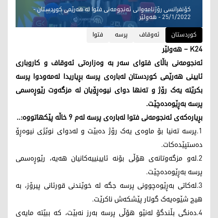
کۆنفرانسی رۆژنامەوانی ئەنجومەنی فتوا لە هەرێمی کوردستان -
25/1/2022 - هەولێر
کوردستان
ئەوقاف
پرسە
فتوا
K24 – هەولێر
ئەنجومەنی باڵای فتوای سەر بە وەزارەتی ئەوقاف و کاروباری
ئایینی هەرێمی کوردستان لەبارەی پرسە بڕیاریدا لەمەودوا پرسە
بکرێتە یەک رۆژ و تەنها دوای نیوەڕۆیان لە مزگەوت رێوڕەسمی
پرسە بەڕێوەدەچێت.
بڕیارەکەی ئەنجومەنی فتوا لەبارەی پرسە لەم 9 خاڵە پێکهاتووە:..
1.پرسە تەنیا بۆ ماوەی یەک رۆژ دەبێت و لەدوای نوێژی نیوەڕۆ
دەستپێدەکات.
2.لەو مزگەوتانەی هۆڵی بۆنە ئایینییەکانیان هەیە، رێوڕەسمی
پرسە بەڕێوەدەچێت.
3.لەکاتی بەڕێوەچوونی پرسە جگە لە خوێندنی قورئانی پیرۆز، بە
هیچ شێوەیەک گوتار پێشکەش ناکرێت.
4.دەنگی بڵندگۆ لەنێو هۆڵی پرسە بەرز نەبێت، کە ببێتە مایەی