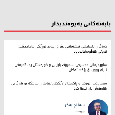
بابەتەکانی پەیوەندیدار
دەزگای ئاسایشی نیشتمانیی عێراق چەند تۆڕێکی قاچاخچێتیی
نەوتی هەڵوەشاندەوە
هاوپەیمانی مەسیحی: سەرۆک بارزانی و کوردستان په‌ناگه‌یه‌كی
ئارام بوون بۆ پێکهاتەکان
سعوودیە، تورکیا و پاکستان 'رێککەوتننامەی مەککە بۆ بەرگریی
هاوبەش'یان ئیمزا کرد
سەڵاح بەکر
نووسەر