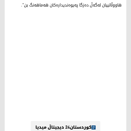
هاووڵاتییان لەگەڵ دەزگا پەیوەندیدارەکان هەماهەنگ بن".
کوردستان24 دیجیتاڵ میدیا