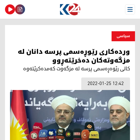
Open Menu
سیاسی
وردەکاری رێوڕەسمی پرسە دانان لە
مزگەوتەکان دەخرێتەڕوو
کاتی رێوەڕەسمی پرسە لە مزگەوت کەمدەکرێتەوە
2022-01-25 12:42