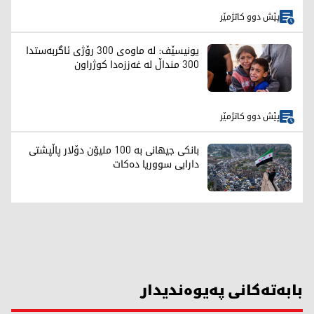
پێش دوو کاتژمێر
یونیسێف: لە ماوەی 300 رۆژی ئاگربەستدا
300 منداڵ لە غەززەدا کوژراون
پێش دوو کاتژمێر
بانکی جیهانی بە 100 ملیۆن دۆلار پاڵپشتی
دارایی سووریا دەکات
بابەتەکانی پەیوەندیدار