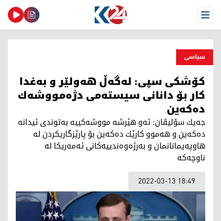
Open Menu
سیاسی
كۆشكی سپی: له‌گه‌ڵ هه‌ولێر و به‌غدا
كار بۆ دانانی سیسته‌می دژه‌مووشه‌ك
ده‌كه‌ین
جه‌یك سۆلیڤان: ئه‌و هێرشه‌ مووشه‌كییه‌ به‌توندی ئیدانه‌
ده‌كه‌ین و هەموو کارێك دەکەین بۆ پارێزگاریكردن له‌
هاوپەیمانانمان و بەرژەوەندییەکانی ئەمه‌ریکا لە
ناوچەکە
2022-03-13 18:49