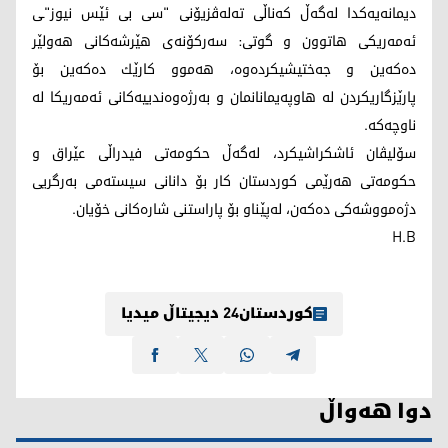
دیمانه‌یه‌كدا له‌گه‌ڵ كه‌ناڵی ته‌له‌ڤزیۆنی "سی بی ئێس نیوز"ـی
ئه‌مه‌ریكی هاتوون و گوتی: سەرکۆنەی هێرشەکانی هەولێر
دەکەین و جه‌ختیشیكرده‌وه‌، هەموو کارێك دەکەین بۆ
پارێزگاریكردن له‌ هاوپەیمانانمان و بەرژەوەندییەکانی ئەمه‌ریکا لە
ناوچەکە.
سۆلیڤان ئاشکراشیکرد، لەگەڵ حکومەتی فیدراڵی عێراق و
حکومەتی هەرێمی کوردستان کار بۆ دانانی سیستەمی بەرگریی
دژه‌مووشەکی ده‌كه‌ن، له‌پێناو بۆ پاراستنی شارەکانی خۆیان.
H.B
کوردستان24 دیجیتاڵ میدیا
دوا هەواڵ