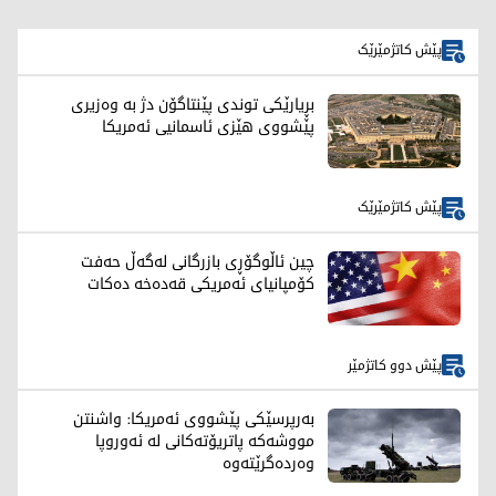
پێش کاتژمێرێک
بڕیارێکی توندی پێنتاگۆن دژ بە وەزیری
پێشووی هێزی ئاسمانیی ئەمریکا
پێش کاتژمێرێک
چین ئاڵوگۆڕی بازرگانی لەگەڵ حەفت
کۆمپانیای ئەمریکی قەدەخە دەکات
پێش دوو کاتژمێر
بەرپرسێکی پێشووی ئەمریکا: واشنتن
مووشەکە پاتریۆتەکانی لە ئەوروپا
وەردەگرێتەوە