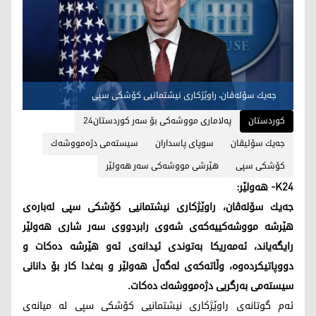
جەیك سۆلەڤان، راوێژکاری نیشتمانیی کۆشکی سپی
کوردستان
په‌لاماری مووشه‌كی بۆ سه‌ر كوردستان24
جه‌یك سۆلیڤان
سوپای پاسداران
سیسته‌می دژه‌مووشه‌ك
كۆشكی سپی
هێرشی مووشه‌كی سه‌ر هه‌ولێر
K24- هه‌ولێر:
جەیك سۆلەڤان، راوێژکاری نیشتمانیی کۆشکی سپی لەبارەی
هێرشە مووشەکییەکه‌ی شەوی رابردووی سه‌ر شاری هەولێر
رایگه‌یاند، ئه‌مه‌ریكا به‌توندی ئیدانه‌ی ئه‌و هێرشه‌ ده‌كات و
دووپاتیكرده‌وه‌، وڵاته‌كه‌ی له‌گه‌ڵ هه‌ولێر و به‌غدا كار بۆ دانانی
سیسته‌می به‌رگریی دژه‌مووشه‌ك ده‌كات.
ئه‌م گوتانه‌ی راوێژکاری نیشتمانیی کۆشکی سپی له‌ میانه‌ی