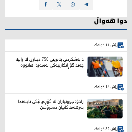
دوا هەواڵ
پێش 11 خولەک
دابەشکردنی بەنزینی 750 دیناری لە رانیە
چه‌ند گۆڕانكارییه‌كی بەسەردا هاتووە
پێش 16 خولەک
زاخۆ؛ جووتیاران لە گۆڕەپانێکی تایبەتدا
بەرهەمەکانیان دەفرۆشن
پێش 32 خولەک