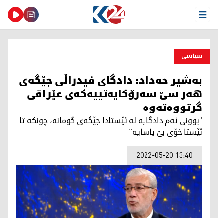
Open Menu
سیاسی
به‌شیر حه‌داد: دادگای فیدراڵی جێگه‌ی
هه‌ر سێ سه‌رۆكایه‌تییه‌كه‌ی عێراقی
گرتووه‌ته‌وه‌
"بوونی ئه‌م دادگایه‌ له‌ ئێستادا جێگه‌ی گومانه‌، چونكه‌ تا
ئێستا خۆی بێ یاسایه‌"
2022-05-20 13:40