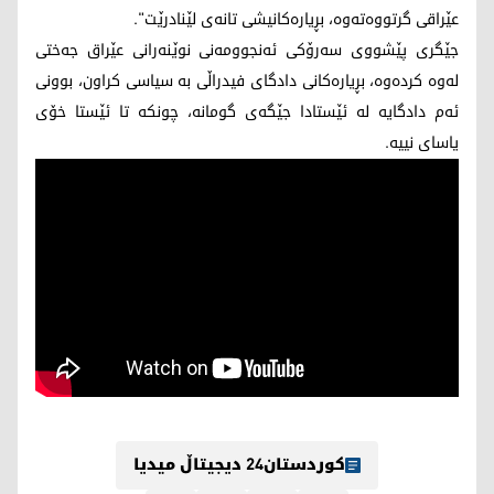
عێراقی گرتووه‌ته‌وه‌، بڕیاره‌كانیشی تانه‌ی لێنادرێت".
جێگری پێشووی سه‌رۆكی ئه‌نجوومه‌نی نوێنه‌رانی عێراق جه‌ختی
له‌وه‌ كرده‌وه‌، بڕیاره‌كانی دادگای فیدراڵی به‌ سیاسی كراون، بوونی
ئه‌م دادگایه‌ له‌ ئێستادا جێگه‌ی گومانه‌، چونكه‌ تا ئێستا خۆی
یاسای نییه‌.
کوردستان24 دیجیتاڵ میدیا