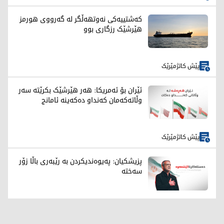
کەشتییەکی نەوتهەڵگر لە گەرووی هورمز
هێرشێک رزگاری بوو
پێش کاتژمێرێک
ئێران بۆ ئەمریکا: هەر هێرشێک بکرێتە سەر
وڵاتەکەمان کەنداو دەکەینە ئامانج
پێش کاتژمێرێک
پزیشکیان: پەیوەندیکردن بە رێبەری باڵا زۆر
سەختە