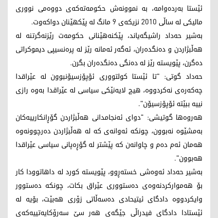
ئێستا به‌رده‌وامه‌، به‌ نموونه‌ش حكومه‌ته‌كه‌ی دووه‌می نووری
مالیكی له‌ ساڵی 2010 نزیكه‌ی 9 مانگ له‌ پێكهێنان دواكه‌وت.
به‌شیر حه‌داد راشیگه‌یاند، پێكنه‌هێنانی حكومه‌ت رێزنه‌گرتنه‌ له‌
هه‌ڵبژاردن و ده‌نگده‌ران، ئه‌گه‌ر ئه‌مانه‌ رێز له‌ پره‌نسیپی دیموكراتی
ده‌گرن، پێویسته‌ رێز له‌ ده‌نگی ده‌نگده‌ران بگرن.
حه‌داد گوتی: "تا ئێستا كولتووری ئۆپۆزسیۆنبوون له‌ عێراقدا
چه‌كه‌ره‌ی نه‌كردووه‌، هیچ لایه‌نێكی سیاسی له‌ عێراقدا به‌وه‌ رازی
نییه‌ ببێته‌ ئۆپۆزسیۆن".
هه‌روه‌ها گوتیشی: "دوای ئه‌نجامدانی هه‌ڵبژاردن گۆڕانكارییه‌كان
به‌مشێوه‌ نه‌بوون، چونكه‌ ئه‌وانه‌ی كه‌ له‌ هه‌ڵبژاردن ده‌رچوونه‌وه‌
هه‌مان ئه‌م ده‌م و چاوانه‌ن كه‌ پێشتر له‌ گۆڕه‌پانی سیاسی عێراقدا
هه‌بوون".
به‌شیر حه‌داد ئه‌وه‌شی خسته‌ڕوو، پێویسته‌ كورد له‌ داهاتوودا كار
بۆ هه‌مواركردنه‌وه‌ی ده‌ستووری عێراق بكات، چونكه‌ ده‌ستوور
وایكردووه‌ دادگای ئیتیحادی ده‌سه‌ڵاتی زۆری هه‌بێت، بۆیه‌ له‌
ئێستادا دادگای فیدراڵی جێگه‌ی هه‌ر سێ سه‌رۆكایه‌تییه‌كه‌ی