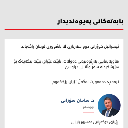
بابەتەکانی پەیوەندیدار
ئیسرائیل کوژرانی دوو سەربازی لە باشووری لوبنان راگەیاند
هاوپەیمانیی بەڕێوەبردنی دەوڵەت: نابێت عێراق ببێتە بنکەیەک بۆ
هێرشکردنە سەر وڵاتانی دراوسێ
ترەمپ: دەمەوێت لەگەڵ ئێران رێککەوم
د. سامان سۆرانی
نووسەر
د. سامان سۆرانی
ڕێبازی حوکمڕانیی مەسرور بارزانی