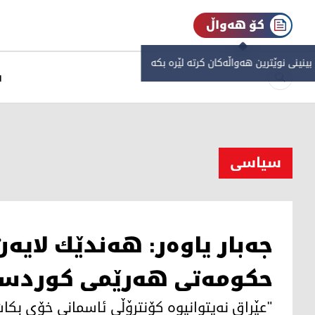
کۆ هەواڵ
 بینینی نوێترین هەواڵەکان کرتە لێرە بکە
س
سیاسی
جه‌بار یاوه‌ر: هه‌ندێك لایه‌ن
حكومه‌تی هه‌رێمی كوردستا
"عێراق نه‌یتوانیوه‌ كۆنترۆڵی ئاسمانی خۆی بكات