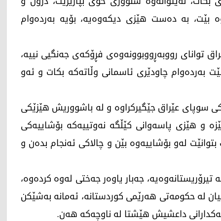
 بكات، نه‌یتوانه‌وه‌ سنووری خۆی بپارێزێت، درۆن و
 بێت، به‌ ده‌ست هێزی دیكه‌وه‌یه‌، بۆیه‌ به‌رده‌وام
عێراق توانای رووبه‌ڕووبوونه‌وه‌ی فڕۆكه‌ی جه‌نگیی نییه‌،
انێت به‌رده‌وام چاودێری ئاسمانی وڵاته‌كه‌ بكات و ئه‌و
ه‌كی سوپای عێراق جێگیركراوه‌ و له‌ باشووریش هێزێكی
زه‌ و هێزی پاسه‌وانی كێڵگه‌ نه‌وتییه‌كه‌ بۆشاییه‌كی
بتوانێت له‌و بۆشاییه‌وه‌ بێن و چالاكی ئه‌نجام بده‌ن و
یرۆریستانه‌وه‌یه‌، جه‌بار یاوه‌ر جه‌ختی له‌وه‌ كرده‌وه‌،
یان له‌ حكومه‌تی هه‌رێمی كوردستانه‌، ئه‌مانه‌ به‌شێكن
ه‌كدارانی داعشیش هێشتا له‌ ناوچه‌كه‌ هه‌ن.