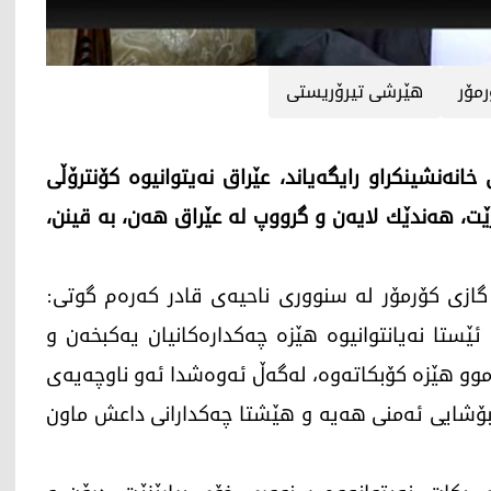
مۆر
هێرشی تیرۆریستی
انەنشینکراو رایگه‌یاند، عێراق نه‌یتوانیوه‌ كۆنترۆڵی
ت، هه‌ندێك لایه‌ن و گرووپ له‌ عێراق هه‌ن، به‌ قینن،
 گازی كۆرمۆر له‌ سنووری ناحیه‌ی قادر كه‌ره‌م گوتی:
ێستا نه‌یانتوانیوه‌ هێزه‌ چه‌كداره‌كانیان یه‌كبخه‌ن و
موو هێزه‌ كۆبكاته‌وه‌، له‌گه‌ڵ ئه‌وه‌شدا ئه‌و ناوچه‌یه‌ی
 بۆشایی ئه‌منی هه‌یه‌ و‌ هێشتا چه‌كدارانی داعش ماون‌