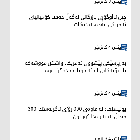
پێش 3 کاتژمێر
چین ئاڵوگۆڕی بازرگانی لەگەڵ حەفت کۆمپانیای
ئەمریکی قەدەخە دەکات
پێش 4 کاتژمێر
بەرپرسێکی پێشووی ئەمریکا: واشنتن مووشەکە
پاتریۆتەکانی لە ئەوروپا وەردەگرێتەوە
پێش 4 کاتژمێر
یونیسێف: لە ماوەی 300 رۆژی ئاگربەستدا 300
منداڵ لە غەززەدا کوژراون
پێش 4 کاتژمێر