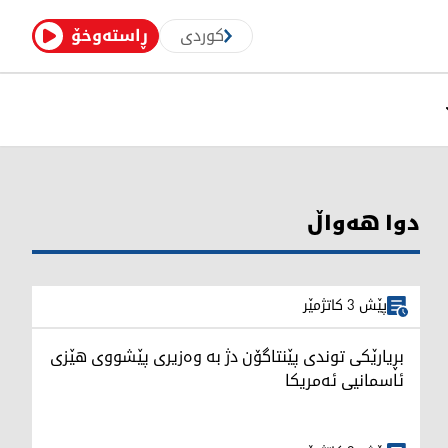
کوردی
ڕاستەوخۆ
دوا هەواڵ
پێش 3 کاتژمێر
بڕیارێکی توندی پێنتاگۆن دژ بە وەزیری پێشووی هێزی
ئاسمانیی ئەمریکا