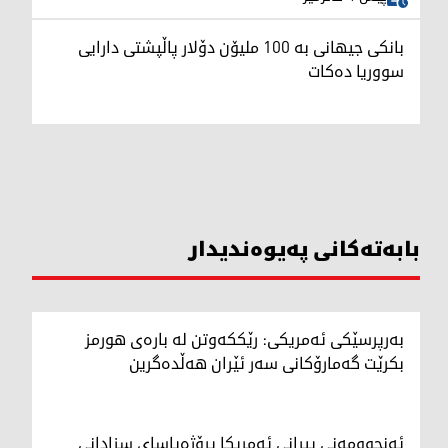
بانکی جیهانی بە 100 ملیۆن دۆلار پاڵپشتی دارایی
سووریا دەکات
بابەتەکانی پەیوەندیدار
بەرپرسێکی ئەمریکی: رێککەوتن لە بارەی هورمز
بکرێت گەمارۆکانی سەر ئێران هەڵدەگرین
ئەنجوومەنی پیرانی ئەمریکا پڕۆژەیاسای سزادانی