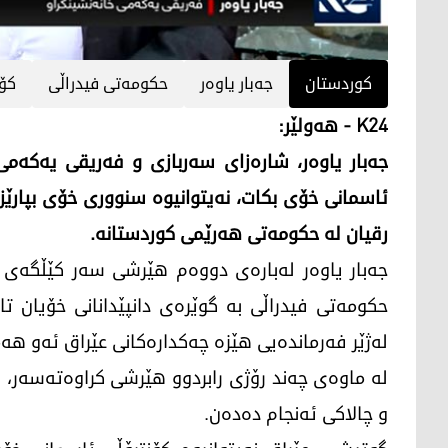
کوردستان
جه‌بار یاوه‌ر
حكومه‌تی فیدراڵی
كۆر
K24 - هه‌ولێر:
جه‌بار یاوه‌ر، شاره‌زای سه‌ربازی و فەریقی یەکەمی خ
ئاسمانی خۆی بكات، نه‌یتوانیوه‌ سنووری خۆی بپارێزێ
رقیان له‌ حكومه‌تی هه‌رێمی كوردستانه‌.
جه‌بار یاوه‌ر له‌باره‌ی دووه‌م هێرشی سه‌ر كێڵگه‌ی
حكومه‌تی فیدراڵی به‌ گوێره‌ی دانپێدانانی خۆیان تا ئ
له‌ژێر فه‌رمانده‌یی هێزه‌ چه‌كداره‌كانی عێراق ئه‌و هه‌
له‌ ماوه‌ی چه‌ند رۆژی رابردوو هێرشی كراوه‌ته‌سه‌ر،
و چالاكی ئه‌نجام ده‌ده‌ن.