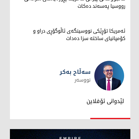
رووسیا په‌سه‌ند ده‌كات
ئەمریکا تۆڕێکی نووسینگەی ئاڵوگۆڕی دراو و
کۆمپانیای ساختە سزا دەدات
سەڵاح بەکر
نووسەر
سەڵاح بەکر
لێدوانی ئۆفلاین