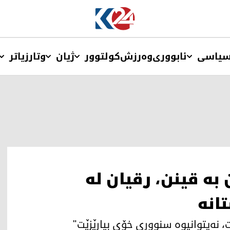
یاسی
ئابووری
وەرزش
کولتوور
ژیان
وتار
زیاتر
 به‌ قینن، رقیان له‌
نه‌
، نه‌یتوانیوه‌ سنووری خۆی بپارێزێت"