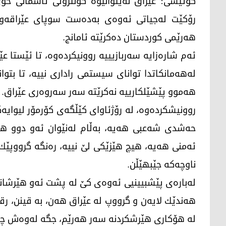
گوتیشی: عێراق نه‌یتوانیوه‌ كۆنترۆڵی ئاسمانی خۆی
رۆكێت له‌جیاتی ئه‌وه‌ی به‌ده‌ست سوپای عێراقه‌وه‌
هه‌رێمی كوردستان ده‌كرێته‌ ئامانج.
ئه‌م شاره‌زایه‌ سه‌ربازیییه‌ روونیكرده‌وه‌، تا ئێستا 
له‌هه‌مانكاتدا توانای سیستمی راداری نییه‌‌، تا‌ بتو
هه‌موو پێشێلكارییه‌ نه‌كرێته‌ سه‌ر سه‌روه‌ری عێراق.
روونیشكرده‌وه‌، له‌ رۆژئاوای كێڵگه‌ی كۆرمۆر لیوای
حه‌شدی شه‌عبی هه‌یه‌، به‌ڵام له‌نێوان ئه‌و دوو هێ
ئه‌منی هه‌یه‌، هیچ هێزێكی لێ نییه‌، ره‌نگه‌ گرووپێك 
ناوچه‌كه‌ جێبهێڵن.
له‌باره‌ی پێشبیینیی ئه‌وه‌ی كێ له‌ پشت ئه‌و هێرشانه‌ ت
هه‌ندێك لایه‌ن و گرووپ له‌ عێراق هه‌ن، به‌ قینن، رق
له‌ هۆكاری هێرشكردنه‌ سه‌ر هه‌رێم، جگه‌ له‌وه‌ش چ