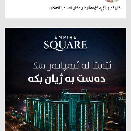
د. رۆژین مەهدی
کاریگەری تۆڕە کۆمەڵایەتییەکان لەسەر تاکەکان