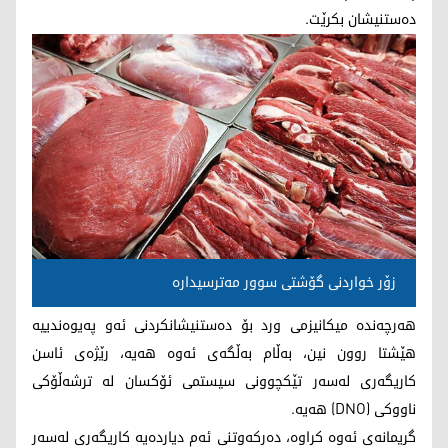
ده‌ستنیشان بكرێت.
زۆر خواردنی گۆشتی سوور مه‌ترسیداره‌
هه‌رچه‌نده‌ میكانیزمی ورد بۆ ده‌ستنیشانكردنی ئه‌و په‌یوه‌ندییه‌
هێشتا روون نین، به‌ڵام به‌ڵگه‌ی ئه‌وه‌ هه‌یه‌، رێژه‌ی ئاسن
كاریگه‌ری له‌سه‌ر تێكچوونی سیستمی ئۆكسان له‌ ترشه‌ڵۆكی
ناووكی (DNO) هه‌یه‌.
گریمانه‌ی ئه‌وه‌ كراوه‌، ده‌ركه‌وتنی ئه‌م دیارده‌یه‌ كاریگه‌ری له‌سه‌ر