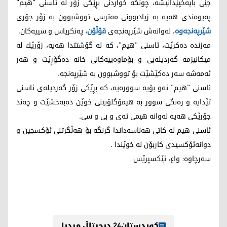
جێی بایه‌خپێدانیشه‌، چونكه‌ خواردنی بڕێكی زۆر له‌ ئاسنی "هیم"
په‌یوه‌ندی هه‌یه‌ به‌ زیادبوونی مه‌ترسی تووشبوون به‌ زۆر جۆری
شێرپه‌نجه‌وه‌
، له‌وانه‌ش شێرپه‌نجه‌ی
قۆڵۆن
، په‌نكریاس و سییه‌كان.
مه‌زنده‌ ده‌كرێت، ئاسنی "هیم"، كه‌ له‌ گۆشتتدا هه‌یه‌، زۆرێك له‌
میكانیزمه‌ گه‌ردیله‌یی و بۆماوه‌ییه‌كانی خانه‌ ده‌گۆڕێت و هه‌ر
ئه‌مه‌شه‌ سه‌ر ده‌كێشێت بۆ تووشبوون به‌ شێرپه‌نجه‌.
ئاسنی "هیم" ئه‌و بۆیه‌ سووره‌یه‌، كه بڕێكی زۆر گه‌ردیله‌ی ئاسنی
تێدایه‌ و‌ ره‌نگی سوور به‌ هیمۆگلۆبینی خوێن ده‌به‌خشێت و چه‌ند
جۆرێكی هه‌یه‌ له‌وانه‌ هیمی ئه‌ی و بی و سی.
ئاسنی هیم له‌ كاتی هه‌ناسه‌داندا گرنگه‌ بۆ هه‌ڵگرتنی ئۆكسجین و
دوانه‌ئۆكسیدی كاربۆن له‌ خوێندا .
سه‌رچاوه‌: واع، ئێكسپرێس
کوردستان24 دیجیتاڵ میدیا