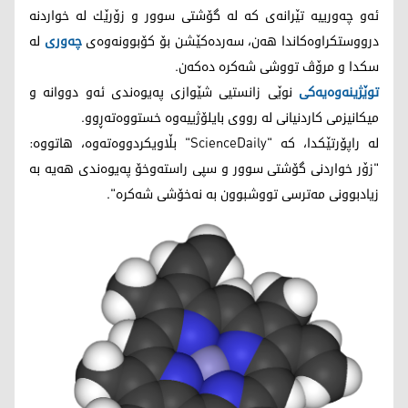
ئه‌و چه‌ورییه‌ تێرانه‌ی كه‌ له‌ گۆشتی سوور و زۆرێك له‌ خواردنه‌
درووستكراوه‌كاندا هه‌ن، سه‌رده‌كێشن بۆ كۆبوونه‌وه‌ی
چه‌وری
له‌
سكدا و مرۆڤ تووشی شه‌كره‌ ده‌كه‌ن.
توێژینه‌وه‌یه‌كی
نوێی زانستیی شێوازی په‌یوه‌ندی ئه‌و دووانه‌ و
میكانیزمی كاردنیانی له‌ رووی بایلۆژییه‌وه‌ خستووه‌ته‌ڕوو.
له‌ راپۆرتێكدا، كه‌ "ScienceDaily" بڵاویكردووه‌ته‌وه‌، هاتووه‌:
"زۆر خواردنی گۆشتی سوور و سپی راسته‌وخۆ په‌یوه‌ندی هه‌یه‌ به‌
زیادبوونی مه‌ترسی تووشبوون به‌ نه‌خۆشی شه‌كره‌".