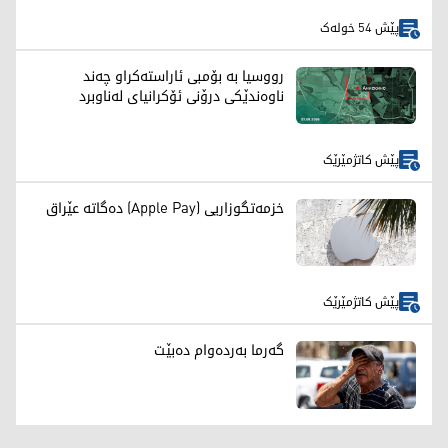
پێش 54 خولەک
رووسیا بە بۆمبی ئاراستەکراو چەند
ناوەندێکی درۆنی ئۆکرانیای لەناوبرد
پێش کاتژمێرێک
خزمەتگوزاریی (Apple Pay) دەگاتە عێراق
پێش کاتژمێرێک
گەرما بەردەوام دەبێت