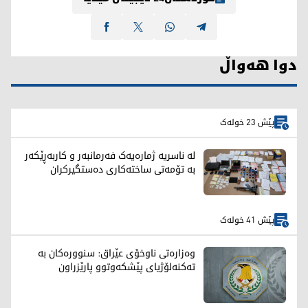
دوا هەواڵ
پێش 23 خولەک
لە ناسریە ژمارەیەک فەرمانبەر و کاربەڕێکەر
بە تۆمەتی ساختەکاری دەستگیرکران
پێش 41 خولەک
وەزارەتی ناوخۆی عێراق: سنوورەکان بە
تەکنەلۆژیای پێشکەوتوو پارێزراون