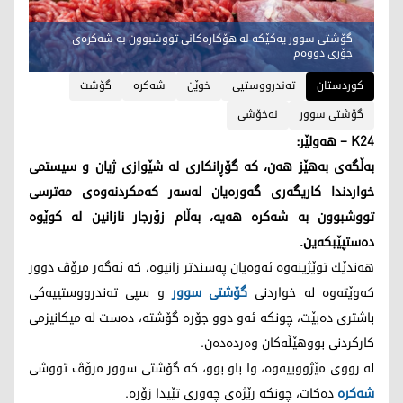
گۆشتی سوور یه‌كێكه‌ له‌ هۆكاره‌كانی تووشبوون به‌ شه‌كره‌ی
جۆری دووه‌م
کوردستان
ته‌ندرووستیی
خوێن
شه‌كره‌
گۆشت
گۆشتی سوور
نه‌خۆشی
K24 – هه‌ولێر:
به‌ڵگه‌ی به‌هێز هه‌ن، كه‌ گۆڕانكاری له‌ شێوازی ژیان و سیستمی
خواردندا كاریگه‌ری گه‌وره‌یان له‌سه‌ر كه‌مكردنه‌وه‌ی مه‌ترسی
تووشبوون به‌ شه‌كره‌ هه‌یه‌، به‌ڵام زۆرجار نازانین له‌ كوێوه‌
ده‌ستپێبكه‌ین.
هه‌ندێك توێژینه‌وه‌ ئه‌وه‌یان په‌سندتر زانیوه‌، كه‌ ئه‌گه‌ر مرۆڤ دوور
كه‌وێته‌وه‌ له‌ خواردنی
گۆشتی سوور
و سپی ته‌ندرووستییه‌كی
باشتری ده‌بێت، چونكه‌ ئه‌و دوو جۆره‌ گۆشته‌، ده‌ست له‌ میكانیزمی
كاركردنی بووهێڵه‌كان وه‌رده‌ده‌ن.
له‌ رووی مێژووییه‌وه‌، وا باو بوو، كه‌ گۆشتی سوور مرۆڤ تووشی
شه‌كره‌
ده‌كات، چونكه‌ رێژه‌ی چه‌وری تێیدا زۆره‌.