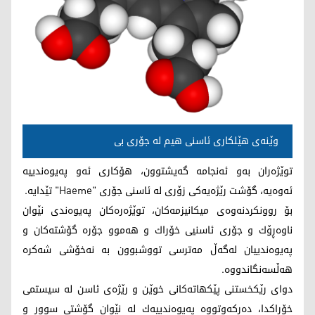
وێنه‌ی هێلكاری ئاسنی هیم له‌ جۆری بی
توێژه‌ران به‌و ئه‌نجامه‌ گه‌یشتوون، هۆكاری ئه‌و په‌یوه‌ندییه‌
ئه‌وه‌یه‌، گۆشت رێژه‌یه‌كی زۆری له‌ ئاسنی جۆری "Haeme" تێدایه‌.
بۆ روونكردنه‌وه‌ی میكانیزمه‌كان، توێژه‌ره‌كان په‌یوه‌ندی نێوان
ناوه‌ڕۆك و جۆری ئاسنیی خۆراك و هه‌موو جۆره‌ گۆشته‌كان و
په‌یوه‌ندییان له‌گه‌ڵ مه‌ترسی تووشبوون به‌ نه‌خۆشی شه‌كره‌
هه‌ڵسه‌نگاندووه‌.
دوای رێكخستنی پێكهاته‌كانی خوێن و رێژه‌ی ئاسن له‌ سیستمی
خۆراكدا، ده‌ركه‌وتووه‌ په‌یوه‌ندییه‌ك له‌ نێوان گۆشتی سوور و