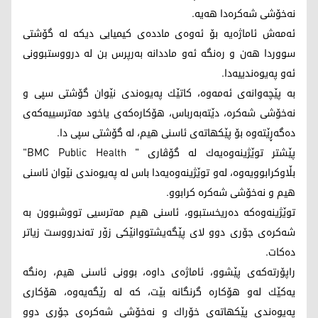
نه‌خۆشی شه‌كره‌دا هه‌یه‌.
ئه‌مه‌ش ئاماژه‌یه‌ بۆ ئه‌وه‌ی مادده‌ی كیمیایی دیكه‌ له‌ گۆشتی
سووردا هه‌ن و ره‌نگه‌ ئه‌و ماددانه‌ به‌رپرس بن له‌ درووستبوونی
ئه‌و په‌یوه‌ندییه‌دا.
به‌ پێچه‌وانه‌ی ئه‌مه‌وه‌، كاتێك په‌یوه‌ندی نێوان گۆشتی سپی و
نه‌خۆشی شه‌كره‌، دێته‌به‌رباس، هۆكاره‌كه‌ی یاخود مه‌ترسییه‌كه‌ی
ده‌گه‌ڕێته‌وه‌ بۆ پێكهاته‌ی ئاسنی هیم، له‌ گۆشتی سپی دا.
پێشتر توێژینه‌وه‌یه‌ك له‌ گۆڤاری " BMC Public Health"
بڵاوكرابوویه‌وه‌، له‌و توێژینه‌وه‌یه‌دا باس له‌ په‌یوه‌ندی نێوان ئاسنی
هیم و نه‌خۆشی شه‌كره‌ كرابوو.
توێژینه‌وه‌كه‌ ده‌ریخستبوو، ئاسنی هیم مه‌ترسیی تووشبوون به‌
شه‌كره‌ی جۆری دوو لای پێگه‌یشتووانێكی زۆر ته‌ندرووست زیاتر
ده‌كات.
راپۆرته‌كه‌ی پێشوو، ئاماژه‌ی داوه‌، بوونی ئاسنی هیم، ره‌نگه‌
یه‌كێك له‌و هۆكاره‌ گرنگانه‌ بێت، كه‌ له‌ رێگه‌یه‌وه‌، هۆكاری
په‌یوه‌ندی پێكهاته‌ی خۆراك و نه‌خۆشی شه‌كره‌ی جۆری دوو