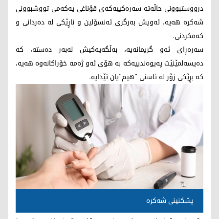
درووستبوونی حاڵه‌ته‌ سه‌ره‌كییه‌كه‌ی قۆناغی یه‌كه‌می تووشبوونی
شه‌كره‌ هه‌یه‌، ئه‌ویش به‌رگری ئه‌نسۆلین و ناڕێكی له‌ ده‌ردانی و
كه‌مكردنی.
سه‌ره‌ڕای ئه‌و گریمانه‌یه‌، به‌ڵگه‌یه‌كیش له‌به‌ر ده‌سته‌، كه‌
ده‌یسه‌لمێنێت په‌یوه‌ندییه‌كه‌ به‌ هۆی ئه‌و ژه‌مه‌ خۆراكانه‌وه‌ هه‌یه‌،
كه‌ بڕێكی زۆر له‌ ئاسنی "هیم"یان تێدایه‌.
پشكنینی شه‌كره‌