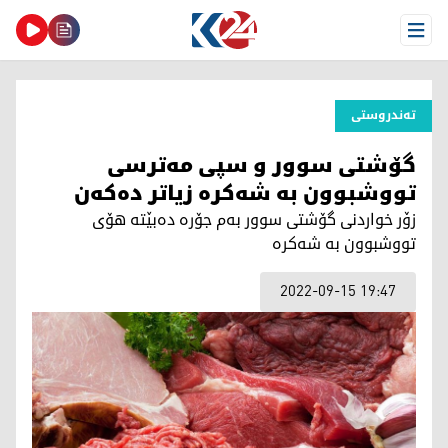
Open Menu
تەندروستی
گۆشتی سوور و سپی مه‌ترسی
تووشبوون به‌ شه‌كره‌ زیاتر ده‌كه‌ن
زۆر خواردنی گۆشتی سوور به‌م جۆره‌ ده‌بێته‌ هۆی
تووشبوون به‌ شه‌كره‌
2022-09-15 19:47