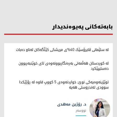
بابەتەکانی پەیوەندیدار
لە سلێمانی ڤایرۆسێک 40%ی مریشکی کێڵگەکان لەناو دەبات
لە کوردستان هەڵمەتی بەرەنگاربوونەوەی تای خوێنبەربوون
دەستیپێکرد
توێژینەوەیەکی نوێ; خواردنەوەی 5 کووپ قاوە لە رۆژێکدا
سوودی تەندروستی هەیە
د. رۆژین مەهدی
نووسەر