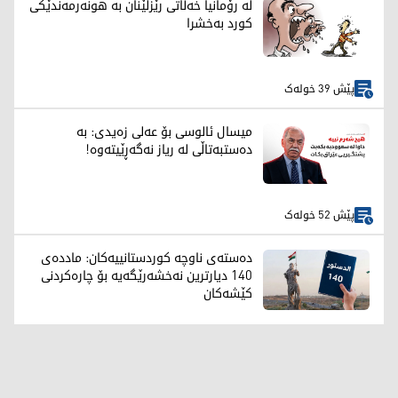
لە رۆمانیا خەڵاتی رێزلێنان بە هونەرمەندێکی
کورد بەخشرا
پێش 39 خولەک
میسال ئالوسی بۆ عەلی زەیدی: بە
دەستبەتاڵی لە ریاز نەگەڕێیتەوە!
پێش 52 خولەک
دەستەی ناوچە کوردستانییەکان: ماددەی
140 دیارترین نەخشەرێگەیە بۆ چارەکردنی
کێشەکان