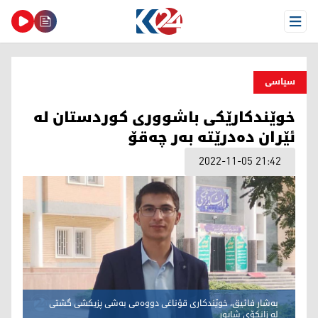
Open Menu
سیاسی
خوێندكارێكی باشووری كوردستان له‌
ئێران ده‌درێته‌ به‌ر چه‌قۆ
2022-11-05 21:42
به‌شار فائیق، خوێندكاری قۆناغی دووه‌می به‌شی پزیكشی گشتی
له‌ زانكۆی شاپور