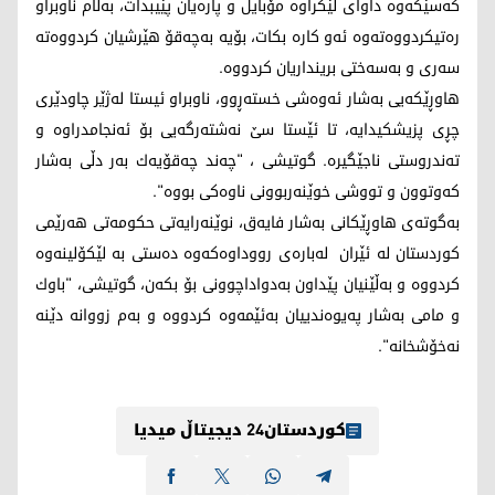
كه‌سێكه‌وه‌ داوای لێكراوه‌ مۆبایل و پاره‌یان پێیبدات، به‌ڵام ناوبراو
ره‌تیكردووه‌ته‌وه‌ ئه‌و كاره‌ بكات، بۆیه‌ به‌چه‌قۆ هێرشیان كردووه‌ته‌
سه‌ری و به‌سه‌ختی برینداریان كردووه‌.
هاوڕێكه‌یی به‌شار ئه‌وه‌شی خسته‌ڕوو، ناوبراو ئیستا له‌ژێر چاودێری
چڕی پزیشكیدایه‌، تا ئێستا سێ نه‌شته‌رگه‌یی بۆ ئه‌نجامدراوه‌ و
ته‌ندروستی ناجێگیره‌. گوتیشی ، "چه‌ند چه‌قۆیه‌ك به‌ر دڵی به‌شار
كه‌وتوون و تووشی خوێنه‌ربوونی ناوه‌كی بووه"‌.
به‌گوته‌ی هاوڕێكانی به‌شار فایه‌ق، نوێنه‌رایه‌تی حكومه‌تی هه‌رێمی
كوردستان له‌ ئێران له‌باره‌ی رووداوه‌كه‌وه‌ ده‌ستی به‌ لێكۆلینه‌وه‌
كردووه‌ و به‌ڵێنیان پێداون به‌دواداچوونی بۆ بكه‌ن، گوتیشی، "باوك
و مامی به‌شار په‌یوه‌ندییان به‌ئێمه‌وه‌ كردووه‌ و به‌م زووانه‌ دێنه‌
نه‌خۆشخانه‌".
کوردستان24 دیجیتاڵ میدیا