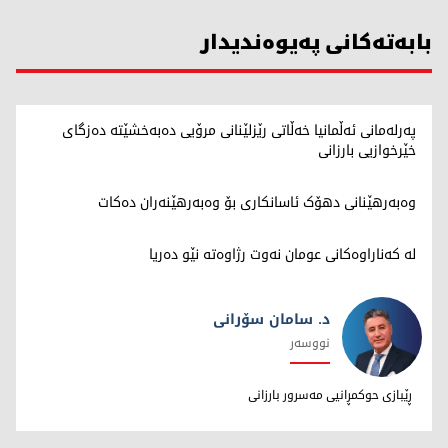
بابەتەکانی پەیوەندیدار
پەرلەمانی ئەڵمانیا خەڵاتی رێزلێنانی مرۆیی دەبەخشێتە دەزگای
خێرخوازیی بارزانی
وەبەرهێنانی دهۆک ئاسانکاری بۆ وەبەرهێنەران دەکات
لە کەناراوەکانی عومان نەوت رژاوەته‌ نێو ده‌ریا
د. سامان سۆرانی
نووسەر
د. سامان سۆرانی
ڕێبازی حوکمڕانیی مەسرور بارزانی