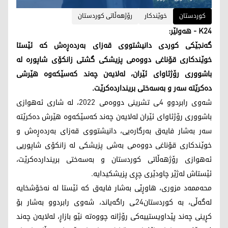
کوردستان
خوێندكار
رۆژهه‌ڵاتی كوردستان
K24 - هه‌ولێر:
گه‌نجێكی كوردی دانیشتووی قه‌زای به‌رده‌ڕه‌ش كه‌ ئێستا
خوێندكاری قۆناغی دووه‌می پزیشكی گشتی زانكۆی شاپوره‌ له‌
باشووری رۆژئاوای ئێران، له‌لایه‌ن چه‌ند كه‌سێكه‌وه‌ هێرشی
ده‌كرێته‌ سه‌ر و به‌سه‌ختی بریندارده‌كرێت.
شه‌وی رابردوو 4ـی تشرینی دووه‌می 2022، له‌ شاری ئه‌هوازی
باشووری رۆژئاوای ئێران له‌لایه‌ن چه‌ند كه‌سێكه‌وه‌ هێرش ده‌كرێته‌
سه‌ر به‌شار فایه‌ق به‌رگاره‌یی، دانیشتووی قه‌زای به‌رده‌ڕه‌ش و
خوێندكاری قۆناغی دووه‌می به‌شی پزیشكی له‌ زانكۆی شاپوریی
ئه‌هوازی رۆژهه‌ڵاتی كوردستان و به‌سه‌ختی بریندارده‌كرێت،
ئێستاش له‌ژێر چاودێری چڕی پزیشكیدایه‌.
محه‌ممه‌د مزوری، هاوڕێی به‌شار فایه‌ق كه‌ ئێستا له‌ نه‌خۆشخایه‌
له‌گه‌ڵی، به‌ كوردستان24ـی راگه‌یاند، شه‌وی رابردوو به‌شار بۆ
كڕینی چه‌ند پێداویستییه‌كی رۆژانه‌ چووه‌ته‌ نێو بازاڕ، له‌لایه‌ن چه‌ند