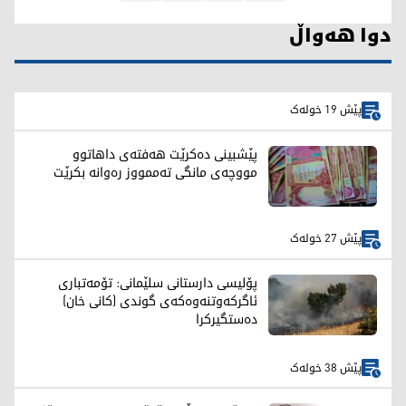
دوا هەواڵ
پێش 19 خولەک
پێشبینی دەکرێت هەفتەی داهاتوو
مووچەی مانگی تەممووز رەوانە بکرێت
پێش 27 خولەک
پۆلیسی دارستانی سلێمانی: تۆمەتباری
ئاگرکەوتنەوەکەی گوندی (کانی خان)
دەستگیرکرا
پێش 38 خولەک