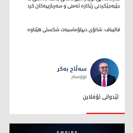
جێبەجێکردنی رێکارە ئەمنی و سەربازییەکان کرد
قالیباف: شانۆی دیپلۆماسیەت شکستی هێناوە
سەڵاح بەکر
نووسەر
سەڵاح بەکر
لێدوانی ئۆفلاین