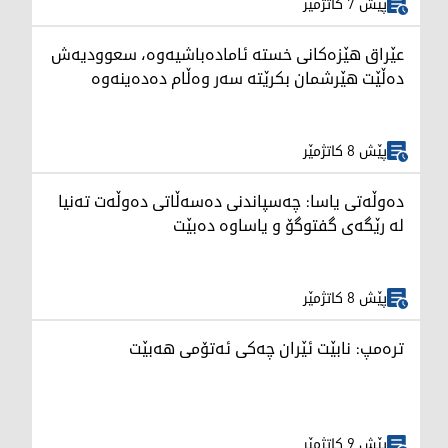
پێش 7 کاتژمێر
عێراق هێزەکانی خستە ئامادەباشیەوە، سعوودیەش
دەڵێت هێرشمان بکرێتە سەر وەڵام دەدەینەوە
پێش 8 کاتژمێر
دەوڵەتی یاسا: چەسپاندنی دەسەڵاتی دەوڵەت تەنیا
لە رێگەی گفتوگۆ و یاساوە دەبێت
پێش 8 کاتژمێر
ترەمپ: نابێت ئێران چەکی ئەتۆمی هەبێت
پێش 9 کاتژمێر