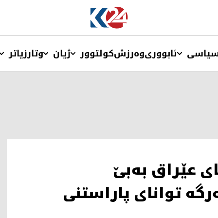
یاسی
ئابووری
وەرزش
کولتوور
ژیان
وتار
زیاتر
ی عێراق به‌بێ
گه‌ توانای پاراستنی