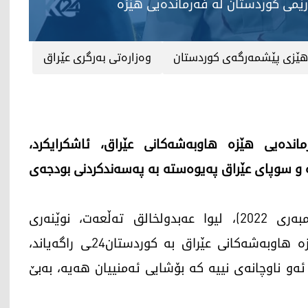
رێمی كوردستان له‌ فه‌رمانده‌یی هێزه‌
هێزی پێشمه‌رگه‌ی كوردستان
وه‌زاره‌تی به‌رگری عێراق
انده‌یی هێزه‌ هاوبه‌شه‌كانی عێراق، ئاشكرایكرد،
 و سوپاى عێراق په‌یوه‌سته‌ به‌ په‌سه‌ندكردنی بودجه‌ی
ئه‌مڕۆ دووشه‌ممه‌ (19ـی كانوونی یه‌كه‌م/دیسێمبه‌ری 2022)، لیوا عه‌بدولخالق ته‌ڵعه‌ت، نوێنه‌ری
حكومه‌تی هه‌رێمی كوردستان له‌ فه‌رمانده‌یی هێزه‌ هاوبه‌شه‌كانی عێراق به‌ كوردستان24ـی راگه‌یاند،
و ناوچانه‌ی نییه‌ كه‌ بۆشایی ئه‌منییان هه‌یه‌، به‌بێ