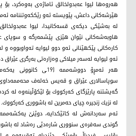
هه‌روه‌ها لیوا عه‌بدولخالق ئاماژه‌ی به‌وه‌كرد، بۆ 
هێرشه‌كانی داعش، پێویسته‌ ئه‌و رێككه‌وتننامه‌ ئه‌منی
له‌ به‌شێكی دیكه‌ی قسه‌كانیدا، لیوا عه‌بدولخالق 
هاوبه‌شه‌كانی نێوان هێزی پێشمه‌رگه‌ و سوپای عێرا
ئه‌و لیوایه‌ له‌سه‌ر میلاكی وه‌زاره‌تی به‌رگری عێراق د
سوپاسالاری عێراق و قه‌یس خه‌له‌ف محه‌ممه‌داوی، 
گه‌یشتنه‌ پارێزگای كه‌ركووك بۆ لێكۆڵینه‌وه له‌ ك
لە نزیك زنجیرە چیای حەمرین له‌ باشووری كه‌ركووك.
گوندی سەفرەی سنووری شارەدێی رەشاد لە باشووری
پۆلیسی فیدراڵ بۆمبێكی چێندراو تەقییەوە و لە