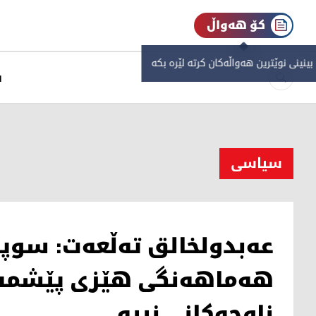
کۆ هەواڵ
 بینینی نوێترین هەواڵەکان کرتە لێرە بکە
س
سیاسی
عه‌بدولخالق ته‌ڵعه‌ت: سوپا
هه‌ماهه‌نگی هێزی پێشمه‌ر
ناوچه‌كانی نییه‌