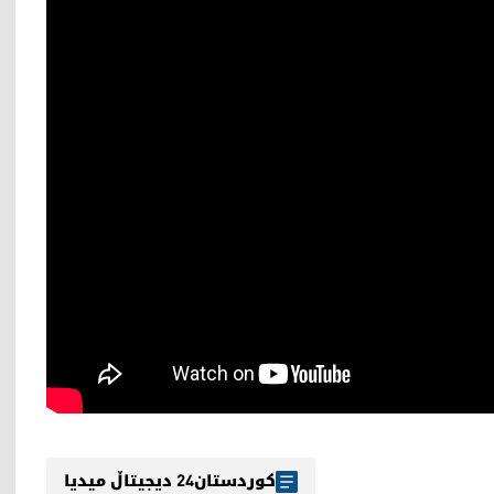
کوردستان24 دیجیتاڵ میدیا