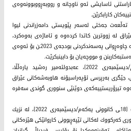
پاراستنی ئاسایشی ئه‌و ناوچانه‌ و رووبه‌ڕووبوونه‌وه‌ی
یه‌كان‌ كارابكرێن.
ته‌ڵعه‌ت جه‌ختی له‌سه‌ر پێویستی دامه‌زراندنی لیوا
ق له‌ زووترین كاتدا كرده‌وه‌ و ئاماژه‌ی به‌وه‌كرد،
كاره‌كانی پێكهێنانی ئه‌و دوو لیوایه‌ ته‌واوبووه‌ و له‌ چاوه‌ڕوانی په‌سه‌ندكردنی بودجه‌ی 2023ـن بۆ ئه‌وه‌ی
ه‌ستبه‌كاربنن و مووچه‌یان بۆ دابینبكرێت.
هه‌ر ئه‌مڕۆ دووشه‌ممه‌ (19ـی كانوونی یه‌كه‌م/دیسێمبه‌ری 2022)، عه‌بدولئه‌میر ره‌شید یاره‌ڵڵا،
جێگری به‌رپرسی ئۆپه‌راسیۆنه‌ هاوبه‌شه‌كانی عێراق
رده‌وه‌ تیرۆریستییه‌كه‌ی دوێنێی سنووری گوندی سەفرە
ئه‌م سه‌ردانه‌ش‌ له‌ كاتێكدایه‌، دوێنێ یه‌كشه‌ممه‌ (18ـی كانوونی یه‌كه‌م/دیسێمبه‌ری 2022)، لە نزیك
 كەركووك لەكاتی تێپەڕبوونی كاروانێكی هێزەكانی
ئاكامی تەقینەوەکدا نۆ پۆلیسی فیدراڵی گیانیان