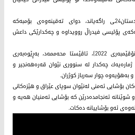
سەرچاوەیەكیش لە پۆلیسی كەركووك بەكوردستان24ـی راگەیاند، ‎دوای تەقینەوەی بۆمبەكە
ەكەی پۆلیسی فیدراڵ روویداوە و چەكدارێكی داعش
هه‌روه‌ها رۆژی شه‌ممه‌ (19ـی تشرینی دووه‌م/نۆڤێمبه‌ری 2022)، ئاڤێستا محه‌ممه‌د، بەڕێوەبەری
ر به‌ كوردستان24ـی راگه‌یاند، ژماره‌یه‌ك چه‌كدار لە سنووری نێوان قەرەهەنجیر و
‌هۆیه‌وه‌ چوار سه‌رباز كوژران.
ە زۆربەی شوێنەكان بۆشایی ئەمنی لەنێوان سوپای عێراق و هێزەكانی
وێنانە ئەنجامدەدرێن كە بۆشایی ئەمنیان هه‌یه‌ و
ەوەی ئەو بۆشاییانە دەكات.