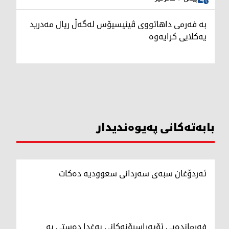
بە فەرمی داهاتووی ڤینیسیۆس لەگەڵ ریال مەدرید
یەکلایی کرایەوە
بابەتەکانی پەیوەندیدار
ئەردۆغان سبەی سەردانی سعوودیە دەکات
فەرماندەیی ئۆپەراسیۆنەکانی بەغدا دەستی بە