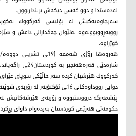
لەدەستدا و دوو کەسی دیكەش برینداربوون.
رووبەڕووبوونەوە لەنێوان چەكدارانی داعش و هێز
كوژراوە.
شارەدێی قەرەهەنجی
كەركووك هێرشیان كرده‌ سەر خاڵێكی سوپای عێراق و به
دوایی رووداوەكانی 16ـی ئۆكتۆبەر ل
پێشمەرگە درووستبووە و زۆربەی هێرشەكانیش لەو ش
حكومەتی هەرێمی كوردستان بەردەوام داوای پڕكردن