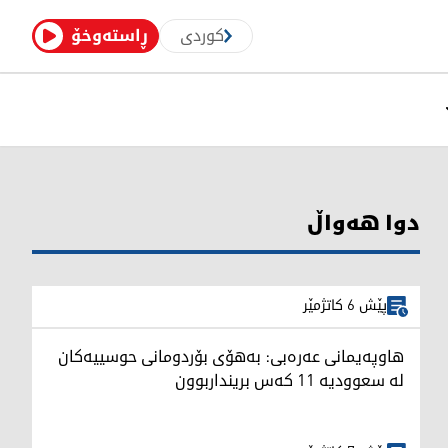
کوردی
ڕاستەوخۆ
دوا هەواڵ
پێش 6 کاتژمێر
هاوپەیمانی عەرەبی: بەهۆی بۆردومانی حوسییەکان
لە سعوودیە 11 کەس برینداربوون