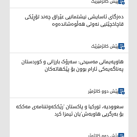
پێش کاتژمێرێک
دەزگای ئاسایشی نیشتمانیی عێراق چەند تۆڕێکی
قاچاخچێتیی نەوتی هەڵوەشاندەوە
پێش کاتژمێرێک
هاوپەیمانی مەسیحی: سەرۆک بارزانی و کوردستان
په‌ناگه‌یه‌كی ئارام بوون بۆ پێکهاتەکان
پێش دوو کاتژمێر
سعوودیە، تورکیا و پاکستان 'رێککەوتننامەی مەککە
بۆ بەرگریی هاوبەش'یان ئیمزا کرد
پێش دوو کاتژمێر