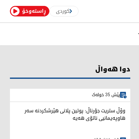
کوردی
ڕاستەوخۆ
دوا هەواڵ
پێش 35 خولەک
وۆڵ ستریت جۆرناڵ: پوتین پلانی هێرشکردنە سەر
هاوپەیمانیی ناتۆی هەیە