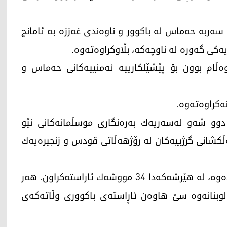
ربه‌ حه‌ماس له‌ باكوور و ناوه‌ندی غه‌ززه‌ به‌ ئامانج
‌كی گه‌وره‌ له‌ ناوچه‌كه‌، بڵاوكراوه‌ته‌وه‌.
‌ڵام بوون بۆ پێشێلكارییه‌ ئه‌منییه‌كانی حه‌ماس و
‌كراوه‌ته‌وه‌.
دوو شه‌و له‌سه‌ریه‌ك به‌ره‌نگاری موسڵمانه‌كانی نێو
ڵكشانی گرژییه‌كان له‌ رۆژهه‌ڵاتی قودس و زنجیره‌یه‌ك
له‌مباره‌یه‌وه‌ وه‌زاره‌تی ده‌ره‌وه‌ی ئیسرائیل بڵاویكرده‌وه‌،‌ له‌ هێرشه‌كه‌دا 34 مووشه‌ك ئاراسته‌كراون. هه‌ر
لوبنانه‌وه‌ سێ هاوه‌ن ئاڕاسته‌ی باكووری وڵاته‌كه‌ی