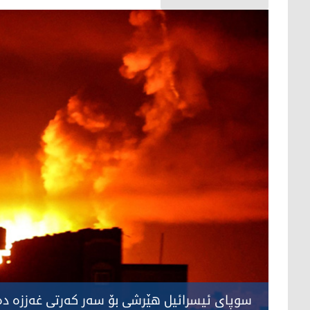
سوپای ئیسرائیل هێرشی بۆ سه‌ر كه‌رتی غه‌ززه‌ ده