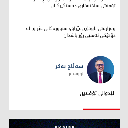
تۆمەتی ساختەکاری دەستگیرکران
وەزارەتی ناوخۆی عێراق: سنوورەکانی عێراق لە
دۆخێکی ئەمنیی زۆر باشدان
سەڵاح بەکر
نووسەر
سەڵاح بەکر
لێدوانی ئۆفلاین