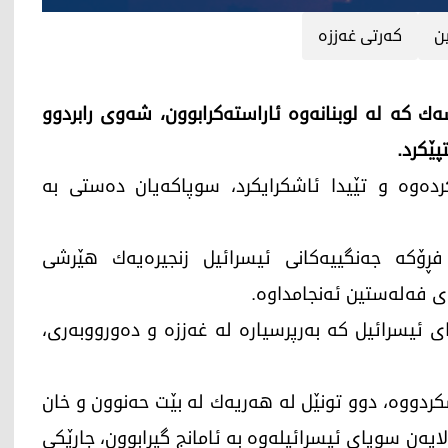
ن
كه‌رتی غه‌ززه‌
‌ك كه‌ له‌ لوبنانه‌وه‌ ئاراسته‌كرابوون، شه‌وی رابردوو
پێكرد.
رده‌وه‌ و تێیدا ئاشكرایكرد، سوپاكه‌یان ده‌ستی به‌
ه‌ فڕۆكه‌ جه‌نگییه‌كانی ئیسرائیل زنجیره‌یه‌ك هێرشی
‌ی فه‌له‌ستین ئه‌نجامداوه‌.
 ئیسرائیل كه‌ به‌رپرسیاره‌ له‌ غه‌ززه‌ و ده‌ورووبه‌ری،
كردووه‌، دوو تونێل له‌ هه‌ریه‌ك له‌ بێت حه‌نوون و خان
ر به‌ كه‌رتی غه‌ززه‌ كه‌ له‌ ساڵی 2021دا له‌لایه‌ن سوپای ئیسرائیله‌وه‌ به‌ ئامانج گیرابوون، جارێكی