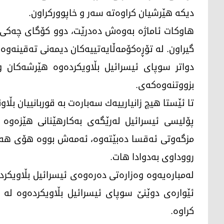
دیكه‌ هێرشیان كراوه‌ته‌ سه‌ر و خاپووركراون.
هاوكات ئاماژه‌ به‌وه‌ش ده‌درێت، دوو كۆگای چه‌كی سه‌
گیراون. له‌ تۆڕه‌كۆمه‌ڵایه‌تییه‌كان دیمه‌نی ته‌قینه‌وه‌یه
دواتر سوپای ئیسرائیل بڵاویكرده‌وه‌ هێرشه‌كان وه
بزووتنه‌وه‌كه‌ی.
تا ئێستا هیچ زانیارییه‌ك سه‌باره‌ت به‌ قوربانییان بڵاونه
پۆلیسی ئیسرائیل له‌رێگه‌ی به‌كارهێنانی هێزه‌وه‌ 
مزگه‌وتی ئه‌قسا ده‌بێته‌وه‌، ئه‌مه‌ش بووه‌ هۆی هه‌
رووداوی به‌دوادا هات.
ئێواره‌ی دوێنێ سوپای ئیسرائیل بڵاویكرده‌وه‌ له‌ 
كراوه‌.