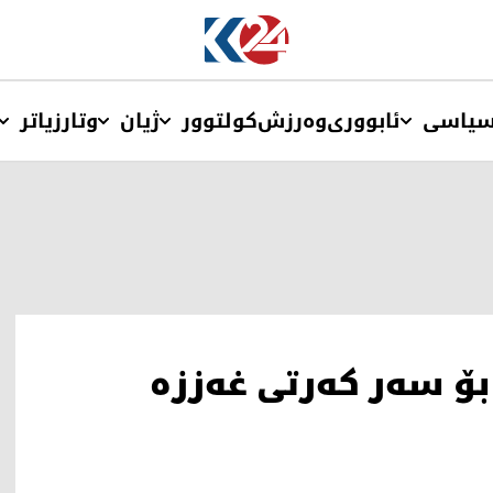
یاسی
ئابووری
وەرزش
کولتوور
ژیان
وتار
زیاتر
سه‌ر كه‌رتی غه‌ززه‌