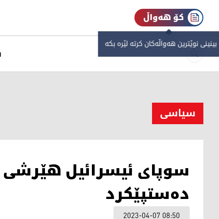
کۆ هەواڵ
 بینینی نوێترین هەواڵەکان کرتە لێرە بکە
س
سیاسی
سوپای ئیسرائیل هێرشی بۆ 
ده‌ستپێكرد
2023-04-07 08:50