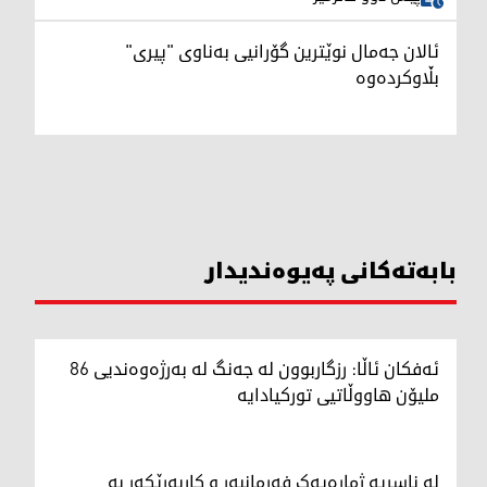
ئالان جەمال نوێترین گۆرانیی بەناوی "پیری"
بڵاوکردەوە
بابەتەکانی پەیوەندیدار
ئەفکان ئاڵا: رزگاربوون لە جەنگ لە بەرژەوەندیی 86
ملیۆن هاووڵاتیی تورکیادایە
لە ناسریە ژمارەیەک فەرمانبەر و کاربەڕێکەر بە