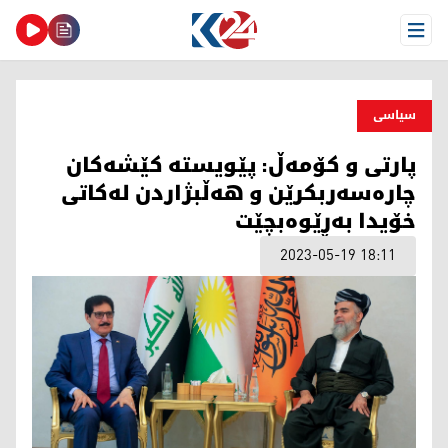
Open Menu
سیاسی
پارتی و کۆمەڵ: پێویستە کێشەکان
چارەسەربکرێن و هەڵبژاردن لەکاتی
خۆیدا بەڕێوەبچێت
2023-05-19 18:11