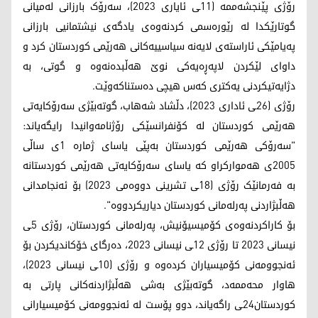
رۆژی پێنجشەممە (11ـی ئایاری 2023)، سەرۆک بارزانی لەمیانی
گوتارێکدا لە رێورەسمی کردنەوەی یادگەی نیشتمانیی بارزانی
پەیامێکی ئاراستەی لایەنە سیاسییەکانی هەرێمی کوردستان کرد و
داوای لێکردن لاپەڕەیەکی نوێ هەڵبدەنەوە و گوتی، بە
دژایەتیکردنی یەکتری کەس هیچی دەستناکەوێت.
رۆژی (26ـی ئاداری 2023)، دڵشاد شەهاب، گوتەبێژی سەرۆکایەتی
هەرێمی کوردستان لە کۆنفرانسێکی رۆژنامەوانیدا رایگەیاند:
"سەرۆکی هەرێمی کوردستان بەپێی یاسای ژمارە 1ی ساڵی
2005ی هەموارکراو کە یاسای سەرۆکایەتی هەرێمی کوردستانە
بە فەرمانێک رۆژی (18ـی تشرینی دووەمی 2023) بۆ ئەنجامدانی
هەڵبژاردنی پەرلەمانی کوردستان دیاریکردووە".
بۆ کاراکردنەوەی کۆمیسیۆنیش، پەرلەمانی کوردستان، رۆژی 5ـی
نیسانی 2023 تا رۆژی 12ـی نیسانی 2023، دەرگای خۆکاندیکردن بۆ
ئەنجوومەنی کۆمیسیاران کردەوە و رۆژی (10ـی نیسانی 2023)،
هاوار محەممەد، گوتەبێژی بەشی هەڵبژاردنەکانی پارتی بە
کوردستان24ـی راگەیاند، دوو پۆست لە ئەنجوومەنی کۆمیسیارانی