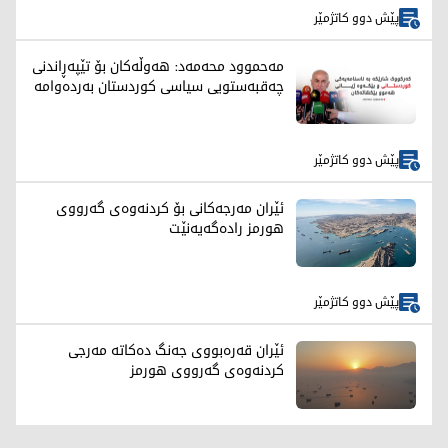
پێش دوو کاتژمێر
مەحموود محەمەد: هەوڵەکان بۆ تێپەڕاندنی
چەقبەستویی سیاسی کوردستان بەردەوامە
پێش دوو کاتژمێر
ئێران مەرجەکانی بۆ کردنەوەی گەرووی
هورمز رادەگەیەنێت
پێش دوو کاتژمێر
ئێران قەرەبووی جەنگ دەکاتە مەرجی
کردنەوەی گەرووی هورمز