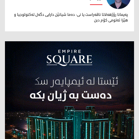
محەمەد تاهر زێبارى
پەیمانا رۆژهەلاتا ناڤەراست یا نى: دەما شیانێن دارایى دگەل تەکنولوجیا و
هێزا ئەتومى کۆم دبن