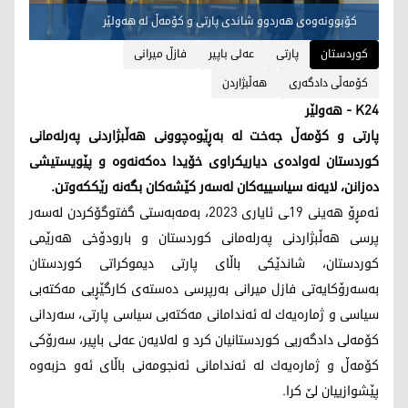
کۆبوونەوەی هەردوو شاندی پارتی و کۆمەڵ لە هەولێر
کوردستان
پارتی
عەلی باپیر
فازڵ میرانی
کۆمەڵی دادگەری
هەڵبژاردن
K24 - هەولێر
پارتی و کۆمەڵ جەخت لە بەڕێوەچوونی هەڵبژاردنی پەرلەمانی
کوردستان لەوادەی دیاریکراوی خۆیدا دەکەنەوە و پێویستیشی
دەزانن، لایەنە سیاسییەکان لەسەر کێشەکان بگەنە رێککەوتن.
ئەمڕۆ هەینی 19ـی ئایاری 2023، بەمەبەستی گفتوگۆکردن لەسەر
پرسی هەڵبژاردنی پەرلەمانی کوردستان و بارودۆخی هەرێمی
کوردستان، شاندێکی باڵای پارتی دیموکراتی کوردستان
بەسەرۆکایەتی فازل میرانی بەرپرسی دەستەی کارگێڕیی مەکتەبی
سیاسی و ژمارەیەك لە ئەندامانی مەکتەبی سیاسی پارتی، سەردانی
کۆمەلی دادگەریی کوردستانیان کرد و لەلایەن عەلی باپیر، سەرۆکی
کۆمەڵ و ژمارەیەك لە ئەندامانی ئەنجومەنی باڵای ئەو حزبەوە
پێشوازییان لێ کرا.