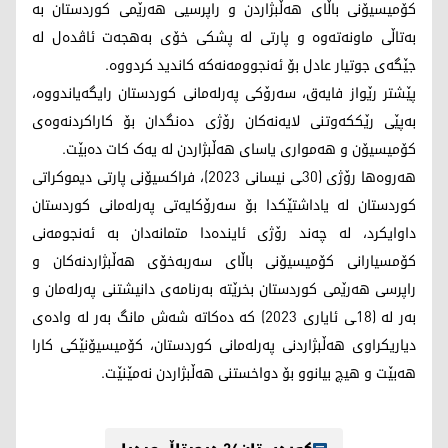
کۆمیسیۆنی باڵای هەڵبژاردن و راپرسیی هەرێمی کوردستان بە
بەتاڵی ماونەتەوە و پارتی لە پشکی خۆی بەهجەت ئاڤدەل لە
جێگەی جوتیار عادل بۆ ئەنجوومەنەکە کاندید کردووە.
پێشتر رێواز فایەق، سەرۆکی پەرلەمانی کوردستان رایگەیاندووە،
بەپێی رێککەوتنی لایەنەکان رۆژی دەنگدان بۆ کاراکردنەوەی
کۆمیسیۆن و هەمواری یاسای هەڵبژاردن لە یەک کات دەبێت.
هەروەها رۆژی (30ـی نیسانی 2023)، فراکسیۆنی پارتی دیموکراتی
کوردستان لە یاداشتێکدا بۆ سەرۆکایەتی پەرلەمانی کوردستان
داوایکرد، لە چەند رۆژی ئایندەدا متمانەدان بە ئەنجومەنی
کۆمسیارانی کۆمیسیۆنی باڵای سەربەخۆی هەڵبژاردنەکان و
راپرسی هەرێمی کوردستان بخرێتە بەرنامەی دانیشتنی پەرلەمان و
بەر لە (18ـی ئایاری 2023) کە دەکاتە شەش مانگ بەر لە وادەی
دیاریکراوی هەڵبژاردنی پەرلەمانی کوردستان، کۆمیسیۆنێکی کارا
هەبێت و هیچ بیانوو بۆ دواخستنی هەڵبژاردن نەمێنێت.