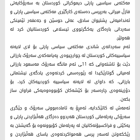
مەکتەبی سیاسیی پارتی دیموکراتی کوردستان بە سەرۆکایەتی
فازڵ میرانی، بەرپرسی دەستەی کارگێری مەکتەبی سیاسیی پارتی و
ئەندامیەتی پشتیوان سادق، عەلی حوسێن و جەعفەر ئێمینکی
سەردانی بارەگای یەکگرتووی ئیسلامی کوردستانیان کرد لە
هەولێر.
ئەم سەردانەی شاندی مەکتەبی سیاسی پارتی بۆ لای لایەنە
سیاسییەکانی کوردستان لە چوارچیوەی پەیامەکەی سەرۆک بارزانی
دێت بۆ ئاشتەوایی کە 11ـی ئەم مانگە سەرۆک مەسعود بارزانی
لەمیانی گوتارێکیدا لە رێورەسمی کردنەوەی یادگەی نیشتمانی
بارزانی، کە داوای لە لایەنە سیاسییە کوردییەکان کرد، بۆ
دۆزینەوەی چارەسەر بۆ کێشەکان کۆبووەوەیەکی فراوان ساز
بکەن.
ئەمەش لە کاتێکدایە، ئەمڕۆ بە ئامادەبوونی سەرۆک و جێگری
سەرۆکی پەرلەمانی کوردستان هەردوو دەزگای هەڵبژاردنی پارتی و
یەکێتی و فراکسیۆنەکانیان لە پەرلەمان کۆبوونەوە بۆ گەیشتن بە
رێککەوتن لەسەر پرسی هەمواکردنەوەی یاسای هەڵبژاردن و