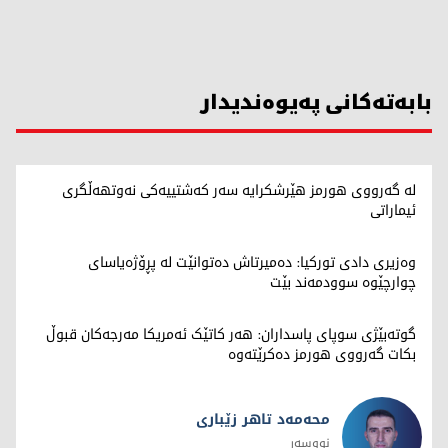
بابەتەکانی پەیوەندیدار
لە گەرووی هورمز هێرشکرایە سەر کەشتییەکی نەوتهەڵگری
ئیماراتی
وەزیری دادی تورکیا: دەمیرتاش دەتوانێت لە پڕۆژەیاسای
چوارچێوە سوودمەند بێت
گوتەبێژی سوپای پاسداران: هەر کاتێک ئەمریکا مەرجەکان قبوڵ
بکات گەرووی هورمز دەکرێتەوە
محەمەد تاهر زێبارى
نووسەر