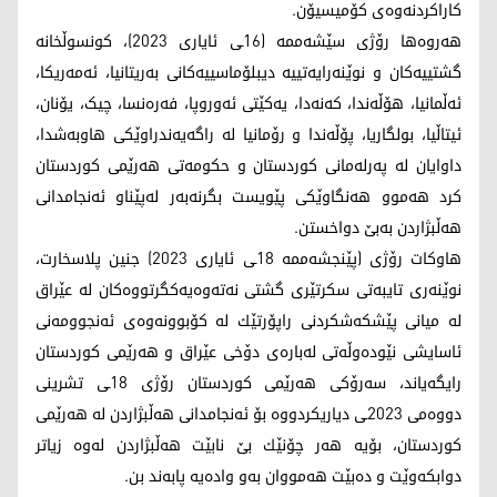
کاراکردنەوەی کۆمیسیۆن.
هەروەها رۆژی سێشەممە (16ـی ئایاری 2023)، کونسوڵخانە
گشتییەکان و نوێنەرایەتییە دیبلۆماسییەکانی بەریتانیا، ئەمەریکا،
ئەڵمانیا، هۆڵەندا، کەنەدا، یەكێتی ئەوروپا، فەرەنسا، چیک، یۆنان،
ئیتاڵیا، بولگاریا، پۆڵەندا و رۆمانیا لە راگەیەندراوێکی هاوبەشدا،
داوایان لە پەرلەمانی کوردستان و حکومەتی هەرێمی کوردستان
کرد هەموو هەنگاوێکی پێویست بگرنەبەر لەپێناو ئەنجامدانی
هەڵبژاردن بەبێ دواخستن.
هاوکات رۆژی (پێنجشه‌ممه‌ 18ـی ئایاری 2023) جنین پلاسخارت،
نوێنەری تایبەتی سکرتێری گشتی نەتەوەیەکگرتووەکان لە عێراق
له‌ میانی پێشكه‌شكردنی راپۆرتێك له‌ كۆبوونه‌وه‌ی ئه‌نجوومه‌نی
ئاسایشی نێوده‌وڵه‌تی لەبارەی دۆخی عێراق و هەرێمی کوردستان
رایگه‌یاند، سه‌رۆكی هه‌رێمی كوردستان رۆژی 18ـی تشرینی
دووەمی 2023ـی دیاریكردووه‌ بۆ ئه‌نجامدانی هه‌ڵبژاردن له‌ هه‌رێمی
كوردستان، بۆیه‌ هه‌ر چۆنێك بێ نابێت هه‌ڵبژاردن له‌وه‌ زیاتر
دوابكه‌وێت و ده‌بێت هه‌مووان به‌و واده‌یه‌ پابه‌ند بن.