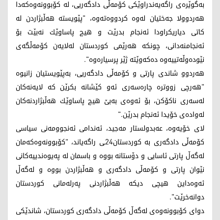
بەگوێرەی راگەیەندراوێکی کۆمەڵی دادگەریی، لە کۆبوونەوەکەدا
هەردوولا جەختیان لەوە کردووەتەوە، "پێویستە هەڵبژاردن لە
کاتی دیاریکراودا ئەنجام بدرێت و هیچ پاساوێك نەبێت بۆ
ئەنجامنەدانی، چونکە هەرێمی کوردستان لەلایەن کۆمەڵگەی
نێودەوڵەتییەوە دەکەوێتە ژێر پرسیارەوە".
هەردوو شاندی پارتی و کۆمەڵی دادگەریی، بەپێویستیان زانیوە
"هەرچی زووترە چارەسەری ئەو کێشانە بکرێن کە لایەنەکان
لەسەری ناکۆكن، بۆ ئەوەی بەبێ هیچ پاساوێك هەڵبژاردنەکان
لەوادەی خۆیدا ئەنجام بدرێن."
لای خۆیەوە، عەبدولستار مەجید، ئەندامى ئەنجوومەنى سیاسی
کۆمەڵى دادگەرى بە کوردستان24ـی راگەیاند، "كۆبوونەوەكەمان
لەگەڵ پارتی ئاسایی و دۆستانە بووە و باسمان لە پەیوەندییەكانی
نێوان پارتی و كۆمەڵی دادگەری و ھەڵبژاردن بووە و لەگەڵ
ئەوەداین ھیچی دیكە ھەڵبژاردنی پەرلەمانی كوردستان
دوانەخرێت".
دوای کۆبوونەوەی لەگەڵ کۆمەڵی دادگەری کوردستان، شاندێکی