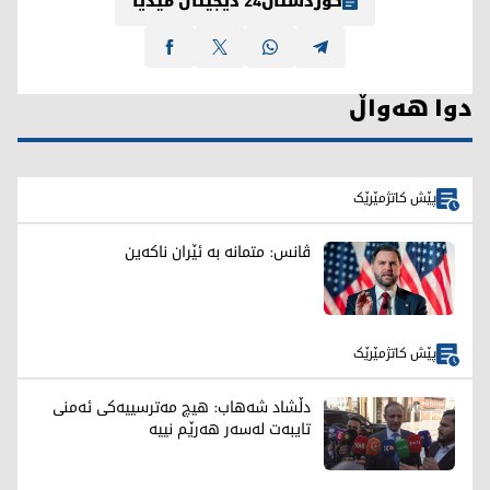
کوردستان24 دیجیتاڵ میدیا
دوا هەواڵ
پێش کاتژمێرێک
ڤانس: متمانە بە ئێران ناکەین
پێش کاتژمێرێک
دڵشاد شەهاب: هیچ مەترسییەکی ئەمنی
تایبەت لەسەر هەرێم نییە