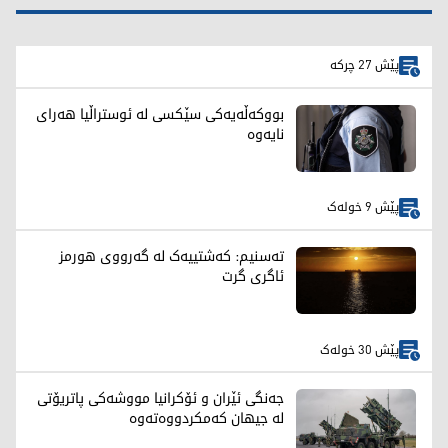
پێش 27 چرکە
بووکەڵەیەکی سێکسی لە ئوستراڵیا هەرای
نایەوە
پێش 9 خولەک
تەسنیم: کەشتییەک لە گەرووی هورمز
ئاگری گرت
پێش 30 خولەک
جەنگی ئێران و ئۆکرانیا مووشەکی پاتریۆتی
لە جیهان کەمکردووەتەوە