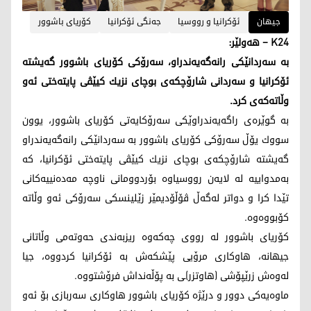
جیهان
ئۆكرانیا و رووسیا
جه‌نگی ئۆكرانیا
كۆریای باشوور
K24 – هەولێر:
به‌ سه‌ردانێكی رانه‌گه‌یه‌ندراو، سه‌رۆكی كۆریای باشوور گه‌یشته‌
ئۆكرانیا و سه‌ردانی شارۆچكه‌ی بوچای نزیك كیێڤی پایته‌ختی ئه‌و
وڵاته‌كه‌ی كرد.
به‌ گوێره‌ی راگه‌یه‌ندراوێكی سه‌رۆكایه‌تی كۆریای باشوور، یوون
سووك یۆڵ سه‌رۆكی كۆریای باشوور به‌ سه‌ردانێكی رانه‌گه‌یه‌ندراو
گه‌یشته‌ شارۆچكه‌ی بوچای نزیك كیێڤی پایته‌ختی ئۆكرانیا، كه‌
به‌مدواییه‌ له‌ لایه‌ن رووسیاوه‌ بۆردوومانی ناوچه‌ مه‌ده‌نییه‌كانی
تێدا كرا و دواتر له‌گه‌ڵ ڤۆڵۆدیمێر زێلینسكی سه‌رۆكی ئه‌و وڵاته‌
كۆبووه‌وه‌.
كۆریای باشوور له‌ رووی چه‌كه‌وه‌ ریزبه‌ندی حه‌وته‌می وڵاتانی
جیهانه‌، هاوكاری مرۆیی پێشكه‌ش به‌ ئۆكرانیا كردووه‌، جیا
له‌وه‌ش زرێپۆشی (هاوتزر)ـی به‌ پۆڵه‌نداش فرۆشتووه‌.
ماوه‌یه‌كی دوور و درێژه‌ كۆریای باشوور هاوكاری سه‌ربازی بۆ ئه‌و