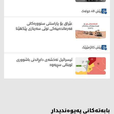
پێش 48 خولەک
عێراق بۆ پاراستنی سنوورەکانی
فەرماندەییەکی نوێی سەربازی پێکهێنا
پێش کاتژمێرێک
ئیسرائیل نەخشەی دابڕاندنی باشووری
لوبنانی سڕیەوە
بابەتەکانی پەیوەندیدار