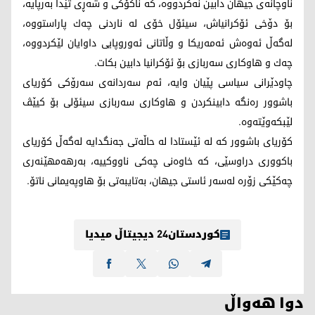
ناوچانه‌ی جیهان دابین نه‌كردووه‌، كه‌ ناكۆكی و شه‌ڕی تێدا به‌رپایه‌،
بۆ دۆخی ئۆكرانیاش، سیئۆل خۆی له‌ ناردنی چه‌ك پاراستووه‌،
له‌گه‌ڵ ئه‌وه‌ش ئه‌مه‌ریكا و وڵاتانی ئه‌وروپایی داوایان لێكردووه‌،
چه‌ك و هاوكاری سه‌ربازی بۆ ئۆكرانیا دابین بكات.
چاودێرانی سیاسی پێیان وایه‌، ئه‌م سه‌ردانه‌ی سه‌رۆكی كۆریای
باشوور ره‌نگه‌ دابینكردن و هاوكاری سه‌ربازی سیئۆلی بۆ كیێڤ
لێبكه‌وێته‌وه‌.
كۆریای باشوور كه‌ له‌ ئێستادا له‌ حاڵه‌تی جه‌نگدایه‌ له‌گه‌ڵ كۆریای
باكووری دراوسێی، كه‌ خاوه‌نی چه‌كی ناووكییه‌، به‌رهه‌مهێنه‌ری
چه‌كێكی زۆره‌ له‌سه‌ر ئاستی جیهان، به‌تایبه‌تی بۆ هاوپه‌یمانی ناتۆ.
کوردستان24 دیجیتاڵ میدیا
دوا هەواڵ