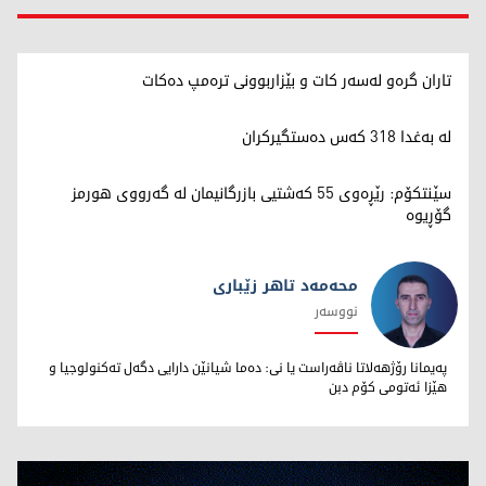
تاران گرەو لەسەر کات و بێزاربوونی ترەمپ دەکات
لە بەغدا 318 کەس دەستگیرکران
سێنتکۆم: رێڕەوی 55 کەشتیی بازرگانیمان لە گەرووی هورمز
گۆڕیوە
محەمەد تاهر زێبارى
نووسەر
محەمەد تاهر زێبارى
پەیمانا رۆژهەلاتا ناڤەراست یا نى: دەما شیانێن دارایى دگەل تەکنولوجیا و
هێزا ئەتومى کۆم دبن