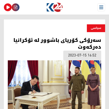
Open Menu
سیاسی
سه‌رۆكی كۆریای باشوور له‌ ئۆكرانیا
ده‌ركه‌وت
2023-07-15 16:52