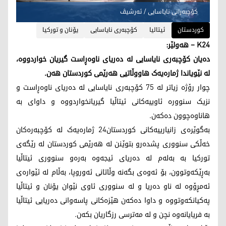
كۆچبه‌رانی نایاسایی / ئه‌رشیڤ
کوردستان
ئیتالیا
كۆچبه‌ری نایاسایی
یۆنان و توركیا
K24 – هەولێر:
دەیان کۆچبەری نایاسایی لە دەریای ناوەڕاست گیریان خواردووە،
لە نێویاندا ژمارەیەک هاووڵاتیی هەرێمی کوردستان هەن.
چوار رۆژە زیاتر لە 75 کۆچبەری نایاسایی لە دەریای ناوەڕاست و
نزیک سنوورە ئاوییەکانی ئیتاڵیا گیریانخواردووە و داوای بە
هاناوەچوون دەکەن.
بەگوێرەی زانیارییەکانی کوردستان24 ژمارەیەک لە کۆچبەرەکان
خەڵکی سنووری پشدەرو بتوێنن لە هەرێمی کوردستان لە رێگەی
تورکیا بە بەلەم لە دەریای ئیجەوە بەرەو سنووری ئیتاڵیا
بەڕێکەوتوون، بۆ ئەوەی بگەنە وڵاتانی ئەوروپا، بەڵام لە ئێوارەی
ئەمڕۆوە لە ناو دەریا و لە سنووری ئاوی نێوان یۆنان و ئیتاڵیا
پەکیانکەوتووە و داوا دەکەن هێزەکانی پاسەوانی دەریایی ئیتاڵیا
بە فریایانەوە نچن و لە مەترسی رزگاریان بکەن.