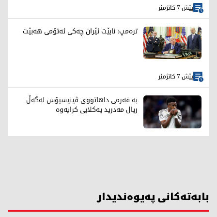
پێش 7 کاتژمێر
ترەمپ: نابێت ئێران چەکی ئەتۆمی هەبێت
پێش 7 کاتژمێر
بە فەرمی داهاتووی ڤینیسیۆس لەگەڵ
ریال مەدرید یەکلایی کرایەوە
بابەتەکانی پەیوەندیدار