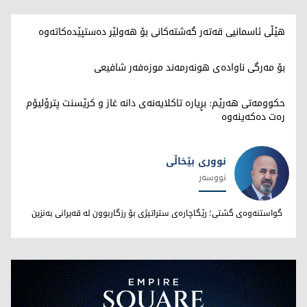
هێڵی ئاسمانیی قەتەر گەشتەکانی بۆ هەولێر دەستپێدەکاتەوە
بۆ مەرگی ناوادەی هونەرمەند موزەفەر شافیعی
حکوومەتی هەرێم: بڕیارە تاکلایەنەی دانە غاز و کرێسنت پترۆلیۆم
رەت دەکەینەوە
نووری بێخاڵی
نووسەر
نووری بێخاڵی
گواستنەوەی گشتی؛ رێگاچارەی ستراتیژی بۆ رزگاربوون لە قەیرانی بەنزین