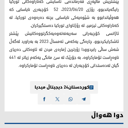
پێشتریش ماڵپەڕی فەرماندەیی ئاسایشی کەناراوەکانی تورکیا
رایگه‌یاندبوو، رۆژی 2023/06/20، 52 کۆچبەری نایاسایی کە
هه‌وڵیاندابوو بە شێوەیەکی نایاسایی بچنە دەرەوەی توركیا، لە
کەناراوەکانی ئیزمیر، لە رۆژئاوای توركیا ده‌ستگیركران.
ئاژانسی کۆچبەرانی سەربەنەتەوەیەکگرتووەکانیش پێشتر
ئاشکرایکردبوو، چارەگی یەکەمی ئەمساڵ 2023 بە بەراورد لەگەڵ
شەش ساڵی رابردوودا زۆرترین ژمارەی مردن لە ئاوەکانی دەریای
ناوەڕاست تۆمارکراوە، بە جۆرێک لە سێ مانگی یەکەم زیاتر لە 441
گیان لەدەستدانی کۆچبەران لە دەریای ناوەڕاست تۆمارکراوە.
کوردستان24 دیجیتاڵ میدیا
دوا هەواڵ