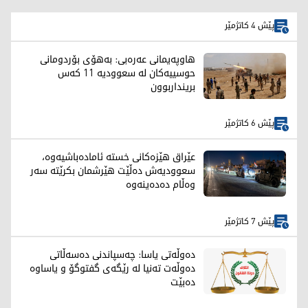
پێش 4 کاتژمێر
هاوپەیمانی عەرەبی: بەهۆی بۆردومانی
حوسییەکان لە سعوودیە 11 کەس
برینداربوون
پێش 6 کاتژمێر
عێراق هێزەکانی خستە ئامادەباشیەوە،
سعوودیەش دەڵێت هێرشمان بکرێتە سەر
وەڵام دەدەینەوە
پێش 7 کاتژمێر
دەوڵەتی یاسا: چەسپاندنی دەسەڵاتی
دەوڵەت تەنیا لە رێگەی گفتوگۆ و یاساوە
دەبێت