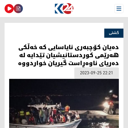
Open Menu
گشتی
دەیان کۆچبەری نایاسایی كه‌ خه‌ڵكی
هه‌رێمی كوردستانیشیان تێدایه‌ لە
دەریای ناوەڕاست گیریان خواردووە
2023-09-25 22:21