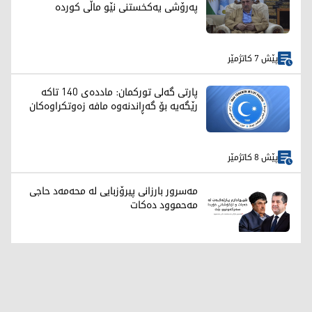
پەرۆشی یەکخستنی نێو ماڵی کوردە
پێش 7 کاتژمێر
پارتی گەلی تورکمان: ماددەی 140 تاکە
رێگەیە بۆ گەڕاندنەوە مافە زەوتکراوەکان
پێش 8 کاتژمێر
مەسرور بارزانی پیرۆزبایی لە محەمەد حاجی
مەحموود دەکات