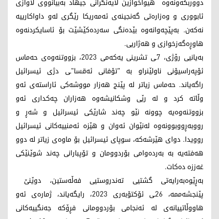
دووربکەونەوە هیواخوازین لایەنگرانی جیهاد بەبیانووی لاوازی
ئابووری و وەزارەتی گەنجینەی ئەمه‌ریکا رێگری لەو داواکارییە
نەکەن. بەپێچەوانەوە بێدەنگی سەردەکێشێت بۆ ئاسایکردنەوە
هاوڕەگەزخوازی و هەژاریی.
بەیانیی رۆژی، 7ـی تشرینی یەکەمی 2023، بزووتنەوەی حەماس
ئۆپەراسیۆنی ناولێنراو بە "تۆفانی ئەقسا"ـی دژی ئیسرائیل
راگەیاند. حەماس زیاتر لە پێنج هەزار مووشەکی ئاراستەی ئەو
وڵاتە کرد و لە رێی وشکانیشەوە هەزاران چەکداری ئەو
بزووتنەوەیە چوونە نێو چەند شارێکی ئیسرائیل و شەڕ و
رووبەڕووبوونەوە لەنێوان ئەوان و هێزە ئەمنییەکانی ئیسرائیل
روویدا. دوای هێرشەکە، سوپای ئیسرائیل بۆ ماوەی زیاتر لە دوو
هەفتەیە بە بەردەوامی بۆردوومان و تۆپبارانی چەند شوێنێکی
غەززە دەکات.
بەڕێوەبەرایەتی گشتیی تەندروستیی فەڵەستین، دوێنێ
پێنجشەممە، 26ـی ئۆکتۆبەری 2023، رایگەیاند، ژمارەی ئەو
هاووڵاتییانەی لە ئەنجامی بۆردوومانی فڕۆکە جەنگییەکانی