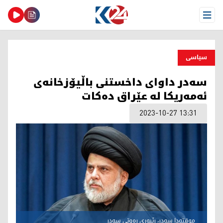
Open Menu
سیاسی
سه‌در داوای داخستنی باڵیۆزخانه‌ی
ئه‌مه‌ریكا له‌ عێراق ده‌كات
2023-10-27 13:31
موقته‌دا سه‌در، رێبه‌ری ره‌وتی سه‌در