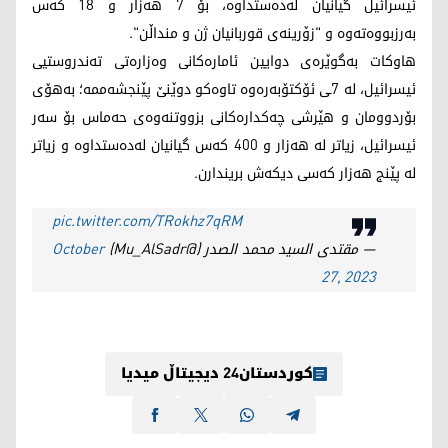
ئیسرائیل گیانیان لەدەستداوە، بۆ 7 هەزار و 18 کەس
بەرزبووەتەوە و "زۆرینەی قوربانیان ژن و منداڵن".
هاوکات بەگوێرەی دوایین ئامارەکانی وەزارەتی تەندروستیی
ئیسرائیل، لە 7ـی ئۆکتۆبەرەوە تاوەکو دوێنێ پێنجشه‌ممه‌؛ بەهۆی
بۆردوومان و هێرشی چەکدارەکانی بزووتنەوەی حەماس بۆ سەر
ئیسرائیل، زیاتر لە هەزار و 400 کەس گیانیان لەدەستداوە و زیاتر
لە پێنج هەزار کەسی دیکەش بریندارن.
pic.twitter.com/TRokhz7qRM
— مقتدى السيد محمد الصدر (@Mu_AlSadr)
October
27, 2023
کوردستان24 دیجیتاڵ میدیا