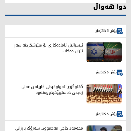
دوا هەواڵ
پێش 5 کاتژمێر
ئیسرائیل ئامادەکاری بۆ هێرشکردنە سەر
ئێران دەکات
پێش 6 کاتژمێر
گفتوگۆی تەواوكردنی كابینەی عەلی
زەیدی دەستیپێكردووەتەوە
پێش 6 کاتژمێر
محەمەد حاجی مەحموود: سەرۆک بارزانی