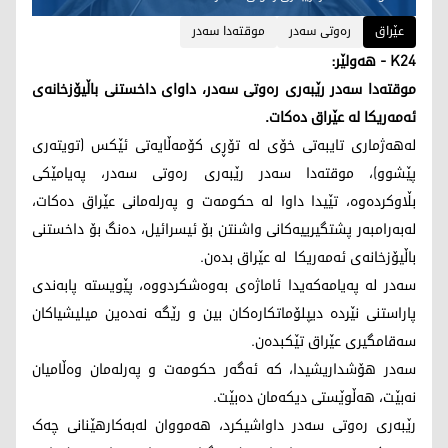
عێراق
ره‌وتی سه‌در
موقته‌دا سه‌در
K24 - هەولێر:
موقته‌دا سه‌در رێبه‌ری ره‌وتی سه‌در، داوای داخستنی باڵیۆزخانه‌ی
ئه‌مه‌ریكا له‌ عێراق ده‌كات.
له‌هه‌ژماری تایبه‌تی خۆی له‌ تۆڕی كۆمه‌ڵایه‌تی ئێكس (تویته‌ری
پێشوو)، موقته‌دا سه‌در رێبه‌ری ره‌وتی سه‌در، په‌یامێكی
بڵاوكرده‌وه‌، تێیدا داوا له‌ حكومه‌ت و په‌رله‌مانی عێراق ده‌كات،
له‌به‌رامبه‌ر پشتگیرییه‌كانی واشنتن بۆ ئیسرائیل، ده‌نگ بۆ داخستنی
باڵیۆزخانه‌ی ئه‌مه‌ریكا له‌ عێراق بده‌ن.
سه‌در له‌ په‌یامه‌كه‌یدا ئاماژه‌ی به‌وه‌شكردووه‌، پێویسته‌ پابه‌ندی
پاراستنی نێرده‌ دیپلۆماتكاره‌كان بین و رێگه‌ نه‌ده‌ین میلیشیاكان
سه‌قامگیری عێراق تێكبده‌ن.
سه‌در هۆشداریشیدا، كه‌ ئه‌گه‌ر حكومه‌ت و په‌رله‌مان وه‌ڵامیان
نه‌بێت، هه‌ڵوێستی دیكه‌مان ده‌بێت.
رێبەری رەوتی سەدر داواشیکرد، هەمووان لەبەکارهێنانی چەک