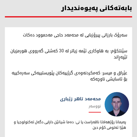
بابەتەکانی پەیوەندیدار
سەرۆک بارزانی پیرۆزبایی لە محەمەد حاجی مەحموود دەکات
سێنتکۆم: بە هاوکاری ئێمە زیاتر لە 30 کەشتی گەرووی هورمزیان
تێپەڕاند
عێراق و میسر: کەمکردنەوەی گرژییەکان پێویستییەکی سەرەکییە
بۆ ئاسایشی ناوچەکە
محەمەد تاهر زێبارى
نووسەر
محەمەد تاهر زێبارى
پەیمانا رۆژهەلاتا ناڤەراست یا نى: دەما شیانێن دارایى دگەل تەکنولوجیا و
هێزا ئەتومى کۆم دبن