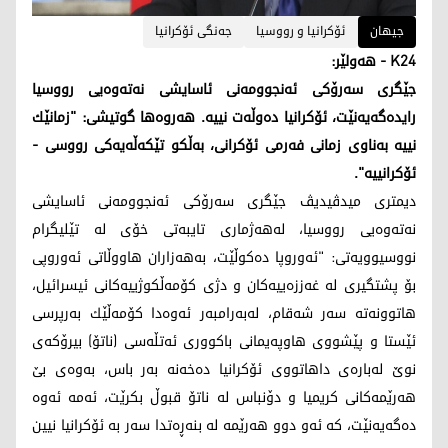
جیهان
ئۆكرانیا و رووسیا
جه‌نگی ئۆكرانیا
K24 - هەولێر:
جێگری سه‌رۆكی ئه‌نجوومه‌نی ئاسایشی نه‌ته‌وه‌یی رووسیا
رایده‌گه‌یه‌نێت، ئۆكرانیا ده‌وڵه‌ت نییه‌. هه‌روه‌ها گوتیشی: "زمانێك
نییه‌ به‌ناوی زمانی فه‌رمی ئۆكرانی، به‌ڵكو تێكه‌ڵه‌یه‌كی رووسی -
ئۆكرانییه‌".
دیمتری میدڤیدیڤ جێگری سه‌رۆكی ئه‌نجوومه‌نی ئاسایشی
نه‌ته‌وه‌یی رووسیا، له‌هه‌ژماری تایبه‌تی خۆی له‌ تێلیگرام
نووسیوویه‌تی: "ئه‌وروپا ده‌كوڵێت، به‌هه‌زاران هاووڵاتی ئه‌وروپی
بۆ پشتگیری له‌ غه‌ززه‌ییه‌كان و دژی كۆمه‌ڵكوژییه‌كانی ئیسرائیل،
هاتوونه‌ته‌ سه‌ر شه‌قام، له‌به‌رامبه‌ر ئه‌وه‌دا كۆمه‌ڵێك به‌رپرسی
ئێستا و پێشووی هاوپه‌یمانی باكووری ئه‌تڵه‌سی (ناتۆ) بیرۆكه‌ی
نوێ له‌باره‌ی داهاتووی ئۆكرانیا ده‌خه‌نه‌ به‌ر باس، به‌وه‌ی بێ
هه‌رێمه‌كانی كریمیا و دۆنباس له‌ ناتۆ قبوڵ بكرێت، ئه‌مه‌ ئه‌وه‌
ده‌گه‌یه‌نێت، كه‌ ئه‌و دوو هه‌رێمه‌ له‌ بنه‌ڕه‌تدا سه‌ر به‌ ئۆكرانیا نیین