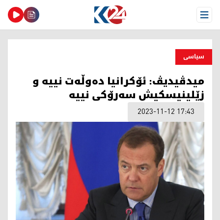
Open Menu
سیاسی
میدڤیدیڤ: ئۆكرانیا ده‌وڵه‌ت نییه‌ و
زێلینیسكیش سه‌رۆكی نییه‌
2023-11-12 17:43