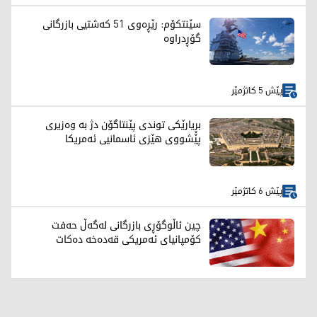
سێنتکۆم: رێڕەوی 51 کەشتیی بازرگانی
گۆڕدراوە
پێش 5 کاتژمێر
بڕیارێکی توندی پێنتاگۆن دژ بە وەزیری
پێشووی هێزی ئاسمانیی ئەمریکا
پێش 6 کاتژمێر
چین ئاڵوگۆڕی بازرگانی لەگەڵ حەفت
کۆمپانیای ئەمریکی قەدەخە دەکات