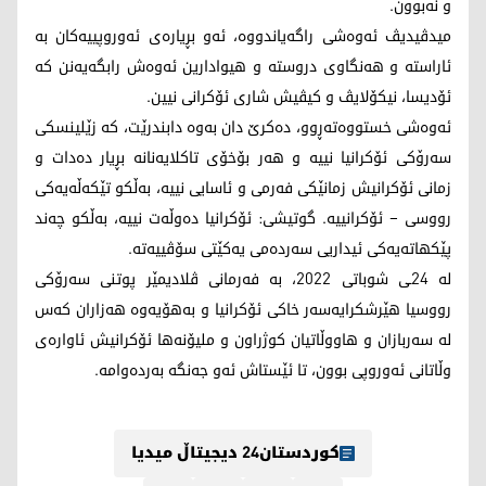
و نه‌بوون.
میدڤیدیڤ ئه‌وه‌شی راگه‌یاندووه‌، ئه‌و بڕیاره‌ی ئه‌وروپییه‌كان به‌
ئاراسته‌ و هه‌نگاوی دروسته‌ و هیوادارین ئه‌وه‌ش رابگه‌یه‌نن كه‌
ئۆدیسا، نیكۆلایڤ و كیڤیش شاری ئۆكرانی نیین.
ئه‌وه‌شی خستووه‌ته‌ڕوو، ده‌كرێ دان به‌وه‌ دابندرێت، كه‌ زێلینسكی
سه‌رۆكی ئۆكرانیا نییه‌ و هه‌ر بۆخۆی تاكلایه‌نانه‌ بڕیار ده‌دات و
زمانی ئۆكرانیش زمانێكی فه‌رمی و ئاسایی نییه‌، به‌ڵكو تێكه‌ڵه‌یه‌كی
رووسی – ئۆكرانییه. گوتیشی: ئۆكرانیا ده‌وڵه‌ت نییه‌، به‌ڵكو چه‌ند
پێكهاته‌یه‌كی ئیداریی سه‌رده‌می یه‌كێتی سۆڤییه‌ته‌.
له‌ 24ـی شوباتی 2022، به‌ فه‌رمانی ڤلادیمێر پوتنی سه‌رۆكی
رووسیا هێرشكرایه‌سه‌ر خاكی ئۆكرانیا و به‌هۆیه‌وه‌ هه‌زاران كه‌س
له‌ سه‌ربازان و هاووڵاتیان كوژراون و ملیۆنه‌ها ئۆكرانیش ئاواره‌ی
وڵاتانی ئه‌وروپی بوون، تا ئێستاش ئه‌و جه‌نگه‌ به‌رده‌وامه‌.
کوردستان24 دیجیتاڵ میدیا