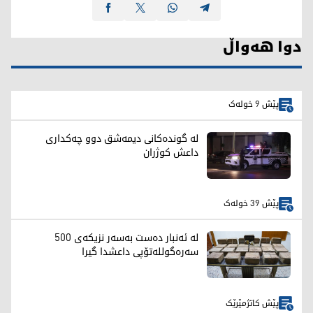
دوا هەواڵ
پێش 9 خولەک
لە گوندەکانی دیمەشق دوو چەکداری
داعش کوژران
پێش 39 خولەک
لە ئەنبار دەست بەسەر نزیکەی 500
سەرەگوللەتۆپی داعشدا گیرا
پێش کاتژمێرێک