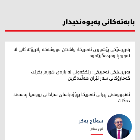
بابەتەکانی پەیوەندیدار
بەرپرسێکی پێشووی ئەمریکا: واشنتن مووشەکە پاتریۆتەکانی لە
ئەوروپا وەردەگرێتەوە
بەرپرسێکی ئەمریکی: رێککەوتن لە بارەی هورمز بکرێت
گەمارۆکانی سەر ئێران هەڵدەگرین
ئەنجوومەنی پیرانی ئەمریکا پڕۆژەیاسای سزادانی رووسیا په‌سه‌ند
ده‌كات
سەڵاح بەکر
نووسەر