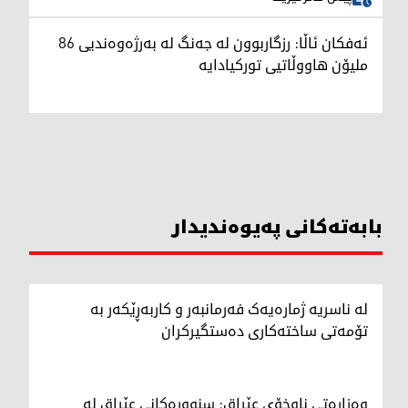
ئەفکان ئاڵا: رزگاربوون لە جەنگ لە بەرژەوەندیی 86
ملیۆن هاووڵاتیی تورکیادایە
بابەتەکانی پەیوەندیدار
لە ناسریە ژمارەیەک فەرمانبەر و کاربەڕێکەر بە
تۆمەتی ساختەکاری دەستگیرکران
وەزارەتی ناوخۆی عێراق: سنوورەکانی عێراق لە