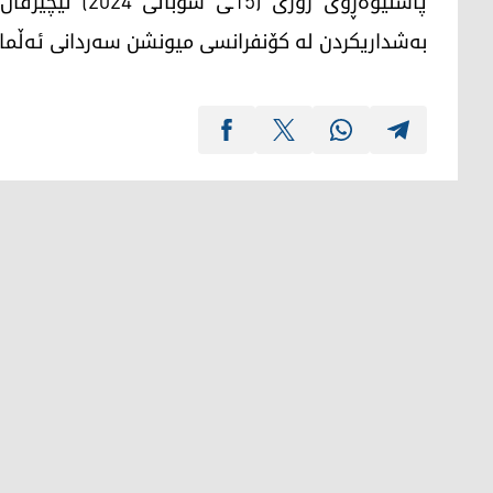
پاشنيوه‌ڕۆى رۆژی
به‌شداریكردن له‌ كۆنفرانسی میونشن سه‌ردانی ئه‌ڵمان