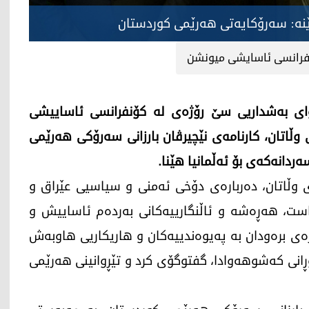
ه‌: سه‌رۆكایه‌تی هه‌رێمی كوردستان
فرانسی ئاسایشی میونشن
واى به‌شداريی سێ رۆژه‌ی‌ له‌ كۆنفرانسى ئاساييشى
 وڵاتان، كارنامه‌ی نێچيرڤان بارزانى سه‌رۆكى هه‌رێمى
ردانه‌كه‌ى بۆ ئه‌ڵمانيا هێنا.
ڵاى وڵاتان، ده‌رباره‌ى دۆخى ئه‌منى و سياسيى عێراق و
است، هه‌ڕه‌شه‌ و ئاڵنگارييه‌كانى به‌رده‌م ئاساييش و
ه‌ى بره‌ودان به‌ په‌يوه‌ندييه‌كان و هاريكاريى هاوبه‌ش
گۆڕانى كه‌شوهه‌وادا، گفتوگۆى كرد و تێڕوانينى هه‌رێمى