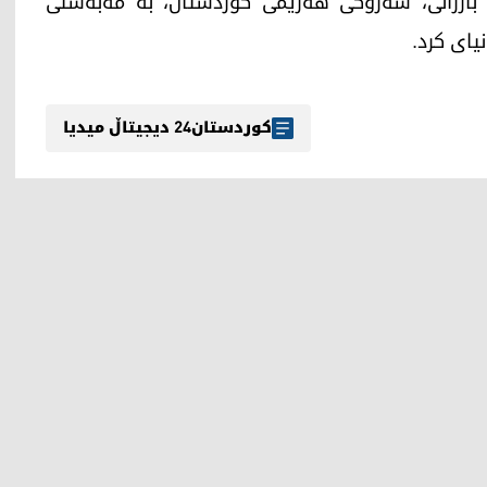
 (15ـی شوباتی 2024) نێچيرڤان بارزانى، سه‌رۆكى هه‌رێمى كوردستان، به‌ مه‌به‌ستی
يای كرد.
کوردستان24 دیجیتاڵ میدیا