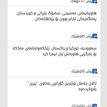
پێش 47 خولەک
هاوپەیمانی مەسیحی: سەرۆک بارزانی و کوردستان
په‌ناگه‌یه‌كی ئارام بوون بۆ پێکهاتەکان
پێش کاتژمێرێک
سعوودیە، تورکیا و پاکستان 'رێککەوتننامەی مەککە
بۆ بەرگریی هاوبەش'یان ئیمزا کرد
پێش کاتژمێرێک
ئالان جەمال نوێترین گۆرانیی بەناوی "پیری"
بڵاوکردەوە
پێش کاتژمێرێک