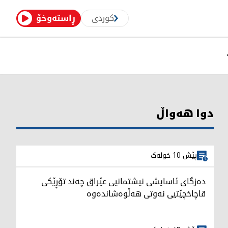
کوردی
ڕاستەوخۆ
دوا هەواڵ
پێش 10 خولەک
دەزگای ئاسایشی نیشتمانیی عێراق چەند تۆڕێکی
قاچاخچێتیی نەوتی هەڵوەشاندەوە