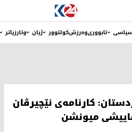
یاسی
ئابووری
وەرزش
کولتوور
ژیان
وتار
زیاتر
دستان: كارنامه‌ى نێچيرڤان
اساييشى ميونشن