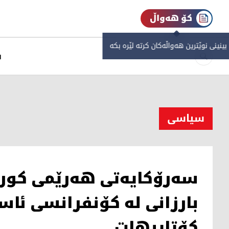
کۆ هەواڵ
 بینینی نوێترین هەواڵەکان کرتە لێرە بکە
س
سیاسی
سه‌رۆكایه‌تی هه‌رێمی كور
بارزانى له‌ كۆنفرانسى ئ
كۆتاییهات