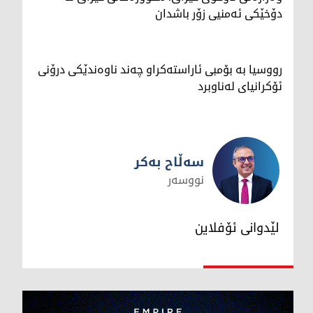
دۆخێکی ئەمنیی زۆر باشدان
رووسیا بە بۆمبی ئاراستەکراو چەند ناوەندێکی درۆنی
ئۆکرانیای لەناوبرد
سەڵاح بەکر
نووسەر
سەڵاح بەکر
لێدوانی ئۆفلاین