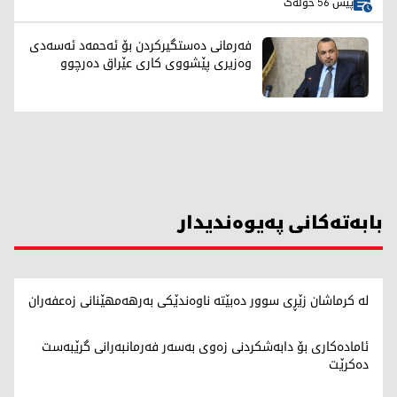
پێش 56 خولەک
فەرمانی دەستگیرکردن بۆ ئەحمەد ئەسەدی
وەزیری پێشووی کاری عێراق دەرچوو
بابەتەکانی پەیوەندیدار
لە کرماشان زێڕی سوور دەبێتە ناوەندێکی بەرهەمهێنانی زەعفەران
ئامادەکاری بۆ دابەشکردنی زەوی بەسەر فەرمانبەرانی گرێبەست
دەکرێت