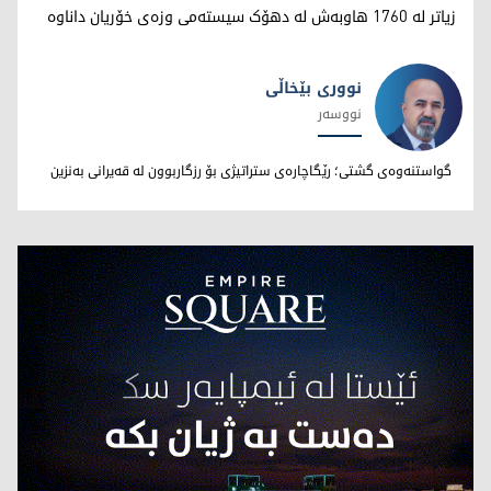
زیاتر لە 1760 هاوبەش لە دهۆک سیستەمی وزەی خۆریان داناوە
نووری بێخاڵی
نووسەر
نووری بێخاڵی
گواستنەوەی گشتی؛ رێگاچارەی ستراتیژی بۆ رزگاربوون لە قەیرانی بەنزین