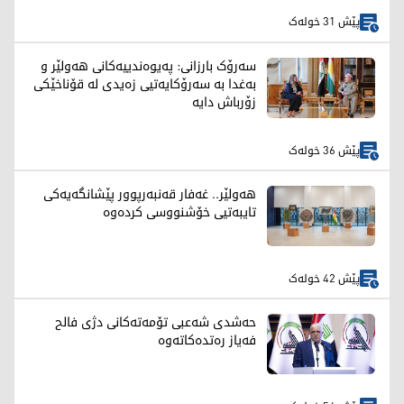
پێش 31 خولەک
سەرۆک بارزانی: پەیوەندییەکانی هەولێر و
بەغدا بە سەرۆکایەتیی زەیدی لە قۆناخێکی
زۆرباش دایە
پێش 36 خولەک
هەولێر.. غەفار قەنبەرپوور پێشانگەیەکی
تایبەتیی خۆشنووسی کردەوە
پێش 42 خولەک
حەشدی شەعبی تۆمەتەکانی دژی فالح
فەیاز رەتدەکاتەوە