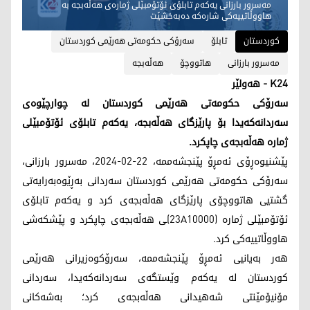
مەسرور بارزانی یەکەم تابلۆی ئۆتۆمبێلی ژمارەی هەڵەبجە بە
هاووڵاتییەکی شارەکە دەبەخشێت
کوردستان
تابلۆ
سەرۆکی ‌حکومەتی هەرێمی کوردستان
مەسرور بارزانی
هاتووچۆ
هەڵەبجە
K24 - هەولێر
سەرۆکی حکومەتی هەرێمی کوردستان لە چوارچێوەی
سەردانەکەیدا بۆ پارێزگای هەڵەبجە، یەکەم تابلۆی ئۆتۆمبێلی
ژمارە هەڵەبجەی چاپکرد.
پێشنیوەڕۆی ئەمڕۆ پێنجشەممە، 22-02-2024، مەسرور بارزانی،
سەرۆکی حکومەتی هەرێمی کوردستان سەردانی بەڕێوەبەرایەتی
گشتیی هاتووچۆی پارێزگای هەڵەبجەی کرد و یەکەم تابلۆی
ئۆتۆمبێلی ژمارە (23A10000)ـی هەڵەبجەی چاپکرد و پێشکەشی
هاووڵاتییەکی کرد.
هەر بەیانیی ئەمڕۆ پێنجشەممە، سەرۆکوەزیرانی هەرێمی
کوردستان لە یەکەم وێستگەی سەردانەکەیدا، سەردانی
مۆنیۆمێنتی شەهیدانی هەڵەبجەی کرد؛ بەشەکانی