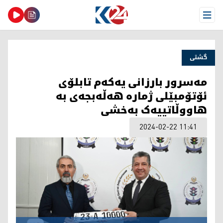
Open Menu
گشتی
مەسرور بارزانی یەکەم تابلۆی
ئۆتۆمبێلی ژمارە هەڵەبجەی بە
هاووڵاتییەک بەخشی
2024-02-22 11:41