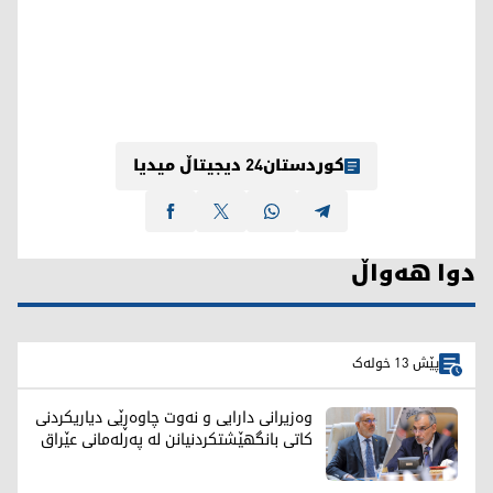
کوردستان24 دیجیتاڵ میدیا
دوا هەواڵ
پێش 13 خولەک
وەزیرانی دارایی و نەوت چاوەڕێی دیاریکردنی
کاتی بانگهێشتکردنیانن لە پەرلەمانی عێراق