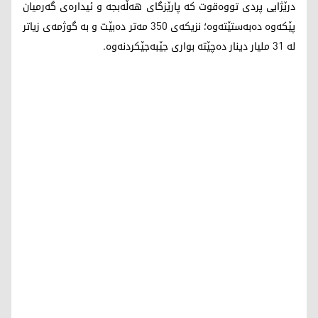
درێژایی پردی تووەقوت کە پارێزگای هەڵەبجە و ئیدارەی گەرمیان
پێکەوە دەبەستێتەوە؛ نزیکەی 350 مەتر دەبێت و بە گوژمەی زیاتر
لە 31 ملیار دینار دەچێتە بواری جێبەجێکردنەوە.