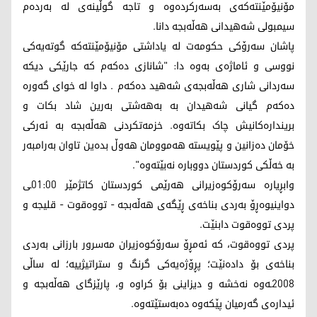
مۆنیۆمێنتەکەی بەسەرکردەوە و تاجە گوڵینەی لە بەردەم
سیمبولی شەهیدانی هەڵەبجە دانا.
پاشان سەرۆکی حکومەت لە یاداشتی مۆنیۆمێنتەکە گوتەیەکی
نووسی و ئاماژەی بەوە دا: "شانازی دەکەم کە جارێکی دیکە
سەردانی شاری هەڵەبجەی شەهید دەکەم . داوا لە خوای گەورە
دەکەم گیانی شەهیدان بە بەهەشتی بەرین شاد بکات و
بریندارەکانیش چاک بکاتەوە. خزمەتکردنی هەڵەبجە بە ئەرکی
خۆمان دەزانین و پێویستە هەموومان هەوڵ بدەین تاوان بەرامبەر
بە خەڵکی کوردستان دووبارە نەبێتەوە".
وابڕیارە سەرۆکوەزیرانی هەرێمی کوردستان کاتژمێر 01:00ـی
دواینیوەڕۆ بەردی بناخەی ڕێگەی هەڵەبجە - تووەقوت - قلیجە و
پردی تووەقوت دابنێت.
پردی تووەقوت، کە ئەمڕۆ سەرۆکوەزیران مەسرور بارزانی بەردی
بناخەی بۆ دادەنێت؛ پڕۆژەیەکی گرنگ و ستراتیژییە؛ لە ساڵی
2008ـەوە نەخشە و دیزاینی بۆ کراوە و، پارێزگای هەڵەبجە و
ئیدارەی گەرمیان پێکەوە دەبەستێتەوە.