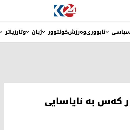
یاسی
ئابووری
وەرزش
کولتوور
ژیان
وتار
زیاتر
اڵێکدا 10 هەزار کەس بە نایاسایی