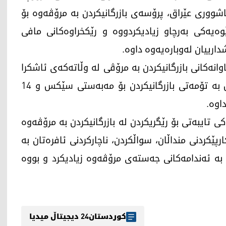
اشووری عێراق، پرۆسەی بازرگانیکردن بە مرۆڤەوە بۆ
لە دوای ساڵی 2003ـەوە بەشێوەیەکی بەرچاو زیادیکردووە و رێکخراوەکانی مافی
رییان لەوبارەیەوە داوە.
ی تاوانەکانی بازرگانیکردن بە مرۆڤی لە وڵاتەکەی ئاشکرا
کرد و رایگەیاند، کە لێکۆڵینەوە لەگەڵ 169 کەس بە تۆمەتی بازرگانیکردن بۆ مەبەستی سێکس و 14
اوە.
ی عێراق یاسایەکی تایبەتی بۆ رێگریکردن لە بازرگانیکردن بە مرۆڤەوە
ێکردنی منداڵان، سواڵکردن، ناچارکردنی ئافرەتان بە
 بە ئەندامەکانی جەستەی مرۆڤەوە زیادیکرد و بووە
کوردستان24 دیجیتاڵ میدیا