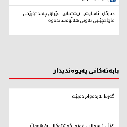
دەزگای ئاسایشی نیشتمانیی عێراق چەند تۆڕێکی
قاچاخچێتیی نەوتی هەڵوەشاندەوە
بابەتەکانی پەیوەندیدار
گەرما بەردەوام دەبێت
هێڵی ئاسمانیی قەتەر گەشتەکانی بۆ هەولێر