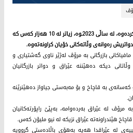
ۆڤ
سەنتەری ستراتیژی مافەکانی مرۆڤ لە عێراق بڵاویکردەوە، لە ساڵی 2023ـوە، زیاتر لە 10 هەزار کەس کە
دواتریش رەوانەی وڵاتەکانی خۆیان کراونەتەوە.
افیاکانی بازرگانی بە مرۆڤ لەژێر ناوی گەشتیاری و
 وڵاتانی دیکە دەهێننە عێراق و دواتر بازرگانیان
و کەسانەی بە قاچاخ و بۆ مەبەستی جیاواز دەهێنرێنە
ن.
ە مرۆڤ لە عێراق بەردەوامە، بەپێێ راپۆرتەکانیان
اچاخ هێندراونەتە عێراق نزیکە لە نیو ملیۆن کەس.
یەی لە عێراقدا هەیە بەهۆی باڵادەستی گرووپە