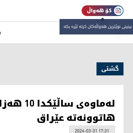
کۆ هەواڵ
 بینینی نوێترین هەواڵەکان کرتە لێرە بکە
س
گشتی
لەماوەی س
هاتوونەتە عێراق
2024-03-31 17:31