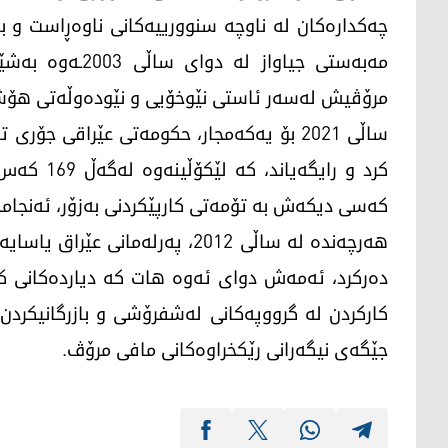
چەکدارەکان لە ناوچە سنوورییەکانی ناوەڕاست و ب
مەبەستی جیاواز 
مرۆڤیش لەسەر ئاستی نێوخۆیی و نێودەوڵەتی هۆشدا
ساڵی 2021 بۆ یەکەمجار، حکومەتی عێراقی جۆر
کەسی دیکەش بە تۆمەتی کارپێکردنی بەزۆر، ئەنجامد
هەرچەندە لە ساڵی 2012، پەرلەمان
دەرکرد، ئەمەش دوای ئەوە هات کە دیاردەکانی کارپ
کارکردن لە گرووپەکانی لەشفرۆشی و بازرگانیکردن
جێگەی نیگەرانی رێکخراوەکانی مافی مرۆڤ.