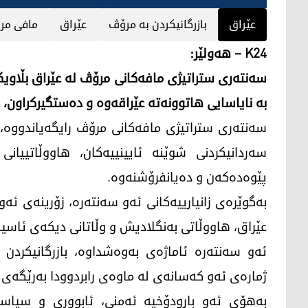
عێراق
بازرگانیکردن بە مرۆڤ
عێراق
مافی مر
K24 – هەولێر:
بە نایاسایی هاتوونەتە عێراقەوە و دەستگیرکراون، 
سەنتەری ستراتیژی مافەکانی مرۆڤ رایگەیاندووە، م
سەردانیکردنی شوێنە ئایینییەکان، هاووڵاتییانی
پێوەدەکەن و دەیانفرۆشنەوە.
بەگوێرەی زانیارییەکانی ئەو سەنتەرە، زۆرینەی ئە
عێراق، هاووڵاتی بەنگلادیش و وڵاتانی دیکەی ئاسیا
ئەو سەنتەرە ئاماژەی بەوەشداوە، بازرگانیکردن ب
ژمارەی ئەو کەسانەی لە ماوەی رابردوودا بەرێگەی ق
بەهۆی ئەو بارودۆخیە ئەمنی، ئابووری و سیاسی