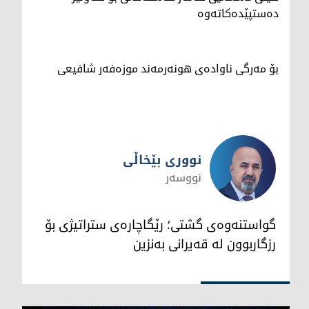
دەستپێدەکاتەوە
بۆ مەرگی ناوادەی هونەرمەند موزەفەر شافیعی
نووری بێخاڵی
نووسەر
نووری بێخاڵی
گواستنەوەی گشتی؛ رێگاچارەی ستراتیژی بۆ
رزگاربوون لە قەیرانی بەنزین