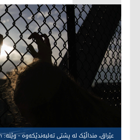
عێراق، منداڵێک لە پشتی تەلبەندێکەوە - وێنە: Unsplash