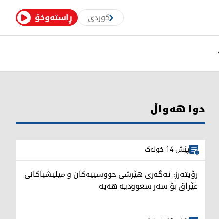
کوردی
ڕاستەوخۆ
دوا هەواڵ
پێش 14 خولەک
رۆیتەرز: ئەگەری هێرشی حووسییەکان و میلیشیاکانی
عێراق بۆ سەر سعوودیە هەیە