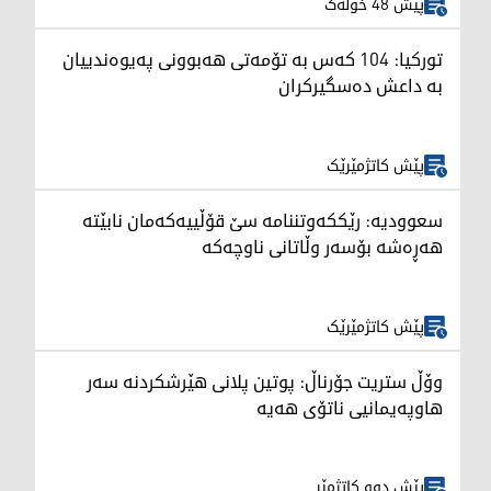
پێش 48 خولەک
تورکیا: 104 کەس بە تۆمەتی هەبوونی پەیوەندییان
بە داعش دەسگیرکران
پێش کاتژمێرێک
سعوودیە: رێککەوتننامە سێ قۆڵییەکەمان نابێتە
هەڕەشە بۆسەر وڵاتانی ناوچەکە
پێش کاتژمێرێک
وۆڵ ستریت جۆرناڵ: پوتین پلانی هێرشکردنە سەر
هاوپەیمانیی ناتۆی هەیە
پێش دوو کاتژمێر