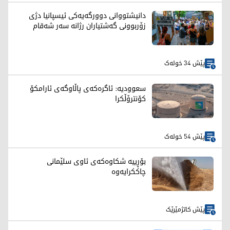
دانیشتووانی دوورگەیەکی ئیسپانیا دژی
زۆربوونی گەشتیاران رژانە سەر شەقام
پێش 34 خولەک
سعوودیە: ئاگرەکەی پاڵاوگەی ئارامکۆ
کۆنترۆڵکرا
پێش 54 خولەک
بۆڕییە شکاوەکەی ئاوی سلێمانی
چاککرایەوە
پێش کاتژمێرێک