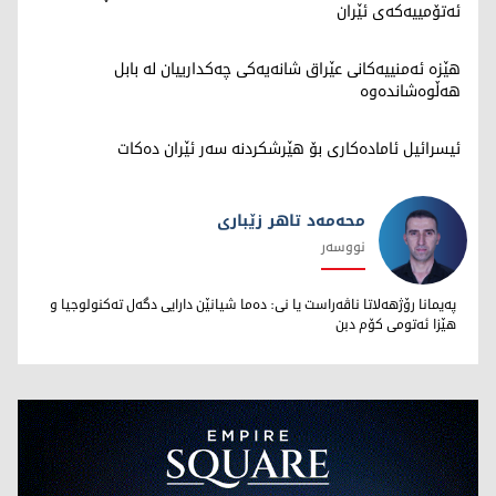
ئەتۆمییەکەی ئێران
هێزە ئەمنییەکانی عێراق شانەیەکی چەکدارییان لە بابل
هەڵوەشاندەوە
ئیسرائیل ئامادەکاری بۆ هێرشکردنە سەر ئێران دەکات
محەمەد تاهر زێبارى
نووسەر
محەمەد تاهر زێبارى
پەیمانا رۆژهەلاتا ناڤەراست یا نى: دەما شیانێن دارایى دگەل تەکنولوجیا و
هێزا ئەتومى کۆم دبن