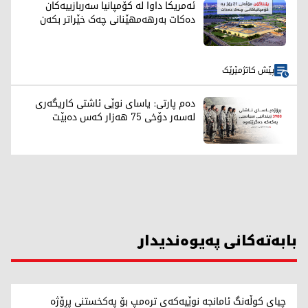
ئەمریکا داوا لە کۆمپانیا سەربازییەکان
دەکات بەرهەمهێنانی چەک خێراتر بکەن
پێش کاتژمێرێک
دەم پارتی: یاسای نوێی ئاشتی کاریگەری
لەسەر دۆخی 75 هەزار کەس دەبێت
بابەتەکانی پەیوەندیدار
چیای کوڵەنگ ئامانجە نوێیەکەی ترەمپ بۆ پەکخستنی پڕۆژە