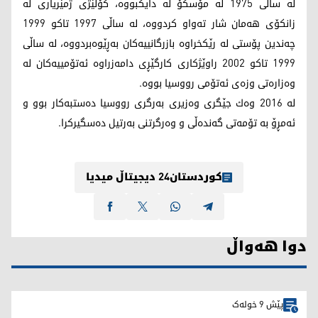
له‌ ساڵی 1975 له‌ مۆسكۆ له‌ دایكبووه‌، كۆلێژی ژمێریاری له‌
زانكۆی هه‌مان شار ته‌واو كردووه‌، له‌ ساڵی 1997 تاكو 1999
چه‌ندین پۆستی له‌ رێكخراوه‌ بازرگانییه‌كان به‌ڕێوه‌بردووه‌، له‌ ساڵی
1999 تاكو 2002 راوێژكاری كارگێڕی دامه‌زراوه‌ ئه‌تۆمییه‌كان له‌
وه‌زاره‌تی وزه‌ی ئه‌تۆمی رووسیا بووه‌.
له‌ 2016 وه‌ك جێگری وه‌زیری به‌رگری رووسیا ده‌ستبه‌كار بوو و
ئه‌مڕۆ به‌ تۆمه‌تی گه‌نده‌ڵی و وه‌رگرتنی به‌رتیل ده‌سگیركرا.
کوردستان24 دیجیتاڵ میدیا
دوا هەواڵ
پێش 9 خولەک