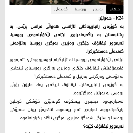
جیهان
به‌رتیل
رووسیا
گه‌نده‌ڵی
K24 - ھەولێر:
به‌ گوێره‌ی زانیارییه‌كانی ئاژانسی هه‌واڵی فرانس پرێس، به‌
پشتبه‌ستن به‌ راگه‌یه‌ندراوی لیژنه‌ی لێكۆڵینه‌وه‌ی رووسیا،
ته‌یموور ئیڤانۆڤ جێگری وه‌زیری به‌رگری رووسیا به‌تۆمه‌تی
گه‌نده‌ڵی ده‌ستگیركرا.
لیژنه‌ی لێكۆڵینه‌وه‌ی رووسیا له‌ تێلیگرام نووسیوویه‌تی: "ته‌یموور
فادیمۆڤیتش ئیڤانۆڤ جێگری وه‌زیری به‌رگری رووسیای ئیتحادی
به‌ تۆمه‌تی وه‌رگرتنی به‌رتیل و گه‌نده‌ڵی ده‌ستگیركرا".
به‌ گوێره‌ی زانیارییه‌كان، ئیڤانۆڤ نزیكه‌ی یه‌ك ملیۆن رۆبڵی
رووسی به‌ به‌رتیل وه‌رگرتووه‌.
له‌مباره‌یه‌وه‌ دیمیتری پیسكۆف گوته‌بێژی كۆشكی كرملین
رایگه‌یاندووه‌، له‌باره‌ی ئه‌م پرسه‌وه‌، ڤلادیمێر پوتن سه‌رۆكی
رووسیا و سێرگی شویگۆ وه‌زیری به‌رگری ئاگادار كراونه‌ته‌وه‌.
ته‌یموور ئیڤانۆڤ كێیه‌؟