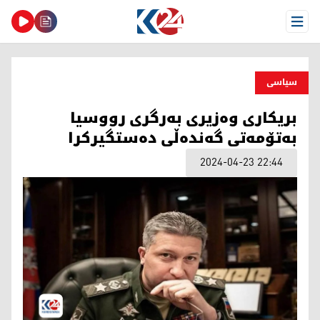
Open Menu
سیاسی
بریكاری وه‌زیری به‌رگری رووسیا
به‌تۆمه‌تی گه‌نده‌ڵی ده‌ستگیركرا
2024-04-23 22:44