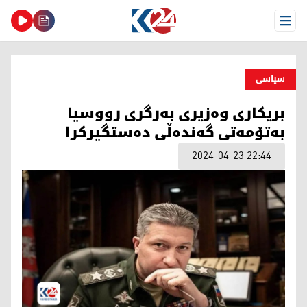
Open Menu
سیاسی
بریكاری وه‌زیری به‌رگری رووسیا
به‌تۆمه‌تی گه‌نده‌ڵی ده‌ستگیركرا
2024-04-23 22:44