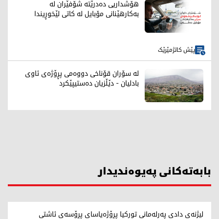
هۆشداریی دەدرێتە شۆفێران لە
بەکارهێنانی مۆبایل لە کاتی لێخوڕیندا
پێش کاتژمێرێک
لە سۆران قۆناخی دووەمی پڕۆژەی ئاوی
بادلیان - دێڵزیان دەستیپێکرد
بابەتەکانی پەیوەندیدار
لیژنەی دادی پەرلەمانی توركیا پڕۆژەیاسای پڕۆسەی ئاشتی