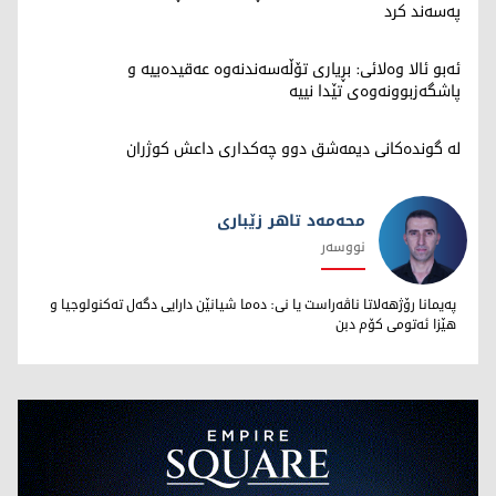
پەسەند كرد
ئەبو ئالا وەلائی: بڕیاری تۆڵەسەندنەوە عەقیدەییە و
پاشگەزبوونەوەی تێدا نییە
لە گوندەکانی دیمەشق دوو چەکداری داعش کوژران
محەمەد تاهر زێبارى
نووسەر
محەمەد تاهر زێبارى
پەیمانا رۆژهەلاتا ناڤەراست یا نى: دەما شیانێن دارایى دگەل تەکنولوجیا و
هێزا ئەتومى کۆم دبن