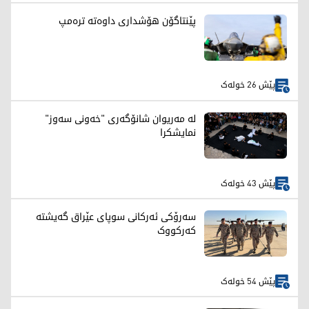
پێنتاگۆن هۆشداری داوەتە ترەمپ
پێش 26 خولەک
لە مەریوان شانۆگەری "خەونی سەوز"
نمایشکرا
پێش 43 خولەک
سەرۆکی ئەرکانی سوپای عێراق گەیشتە
کەرکووک
پێش 54 خولەک