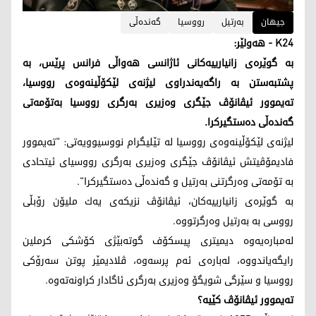
جیهان
به‌رتیل
رووسیا
گه‌نده‌ڵی
K24 - ھەولێر:
به‌ گوێره‌ی زانیارییه‌كانی ئاژانسی هه‌واڵی فرانس پرێس، به‌
پشتبه‌ستن به‌ راگه‌یه‌ندراوی لیژنه‌ی لێكۆڵینه‌وه‌ی رووسیا،
ته‌یموور ئیڤانۆڤ جێگری وه‌زیری به‌رگری رووسیا به‌تۆمه‌تی
گه‌نده‌ڵی ده‌ستگیركرا.
لیژنه‌ی لێكۆڵینه‌وه‌ی رووسیا له‌ تێلیگرام نووسیوویه‌تی: "ته‌یموور
فادیمۆڤیتش ئیڤانۆڤ جێگری وه‌زیری به‌رگری رووسیای ئیتحادی
به‌ تۆمه‌تی وه‌رگرتنی به‌رتیل و گه‌نده‌ڵی ده‌ستگیركرا".
به‌ گوێره‌ی زانیارییه‌كان، ئیڤانۆڤ نزیكه‌ی یه‌ك ملیۆن رۆبڵی
رووسی به‌ به‌رتیل وه‌رگرتووه‌.
له‌مباره‌یه‌وه‌ دیمیتری پیسكۆف گوته‌بێژی كۆشكی كرملین
رایگه‌یاندووه‌، له‌باره‌ی ئه‌م پرسه‌وه‌، ڤلادیمێر پوتن سه‌رۆكی
رووسیا و سێرگی شویگۆ وه‌زیری به‌رگری ئاگادار كراونه‌ته‌وه‌.
ته‌یموور ئیڤانۆڤ كێیه‌؟