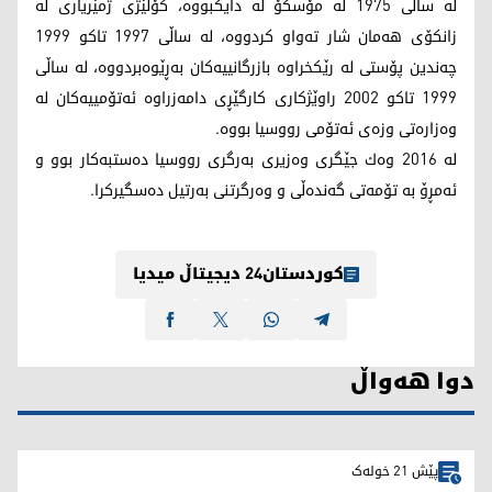
له‌ ساڵی 1975 له‌ مۆسكۆ له‌ دایكبووه‌، كۆلێژی ژمێریاری له‌
زانكۆی هه‌مان شار ته‌واو كردووه‌، له‌ ساڵی 1997 تاكو 1999
چه‌ندین پۆستی له‌ رێكخراوه‌ بازرگانییه‌كان به‌ڕێوه‌بردووه‌، له‌ ساڵی
1999 تاكو 2002 راوێژكاری كارگێڕی دامه‌زراوه‌ ئه‌تۆمییه‌كان له‌
وه‌زاره‌تی وزه‌ی ئه‌تۆمی رووسیا بووه‌.
له‌ 2016 وه‌ك جێگری وه‌زیری به‌رگری رووسیا ده‌ستبه‌كار بوو و
ئه‌مڕۆ به‌ تۆمه‌تی گه‌نده‌ڵی و وه‌رگرتنی به‌رتیل ده‌سگیركرا.
کوردستان24 دیجیتاڵ میدیا
دوا هەواڵ
پێش 21 خولەک