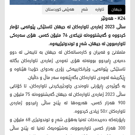
جیهان
ئاوارە
شەڕ
هەرێمی کوردستان
K24 - هەولێر
ساڵی 2023 ژمارەی ئاوارەکان لە جیهان ئاستێکی پێوانەیی تۆمار
کردووە و گەیشتووەتە نزیکەی 76 ملیۆن کەس. هۆی سەرەکی
ئاوارەبوون لە جیهان، شەڕ و توندوتیژییەوە.
ململانێ و قەیران و کارەساتەکان لە جیهان بە تایبەتی لە دوو
دەیەی ڕابردوو بوونەتە هۆی ئەوەی ژمارەی ئاوارەکان بگاتە
ئاستێکی پێوانەیی، وێرانکارییەکی زۆری بەدوای خۆیدا هێناوە و
ڕێگریشە لەوەی ئاوارەکان بگەڕێنەوە سەر ماڵ و حاڵیان.
بە گوێرەی ڕاپۆرتی ناوەندی چاودێریکردنی ئاوارەکان، تا کۆتایی
ساڵی 2023 ژمارەی ئاوارەکان لە جیهان گەیشتووەتە 75 ملیۆن و
900 هەزار کەس، هەروەها لە پێنج ساڵی ڕابردوو ژمارەی
ئاوارەکان ٪50 زیادی کردووە.
راپۆرتەکە دەریدەخات تەنیا بەهۆی شەڕ و توندوتیژی 68 ملیۆن و
300 هەزار کەس ئاوارەبوونە، بەشێوەیەک تەنیا لە پێنج ساڵی