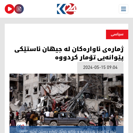
Open Menu
سیاسی
ژمارەی ئاوارەکان لە جیهان ئاستێکی
پێوانەیی تۆمار کردووە
2024-05-15 09:04
شەڕ لە غەززە بەردەوامە و رۆژانە خەڵک ئاوارە دەبێت (وێنە: AFP)