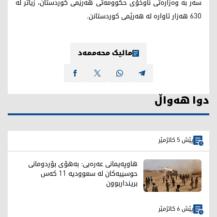
سەر بە وەزارەتی ناوخۆی حکوومەتی هەرێمی کوردستان، زیاتر لە
630 هەزار ئاوارە لە هەرێمی کوردستانن.
مالیک محەممەد
دوا هەواڵ
پێش 5 کاتژمێر
هاوپەیمانی عەرەبی: بەهۆی بۆردومانی
حوسییەکان لە سعوودیە 11 کەس
برینداربوون
پێش 6 کاتژمێر