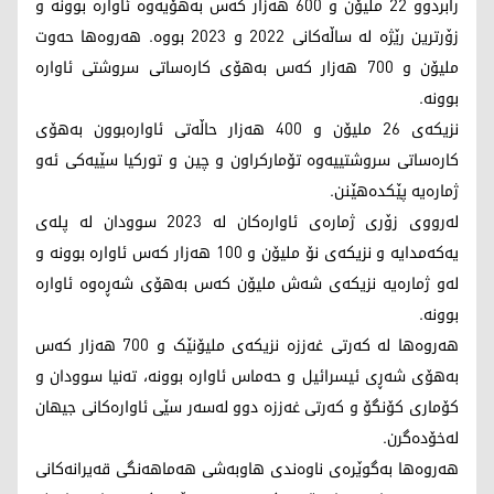
رابردوو 22 ملیۆن و 600 هەزار کەس بەهۆیەوە ئاوارە بوونە و
زۆرترین رێژە لە ساڵەکانی 2022 و 2023 بووە. هەروەها حەوت
ملیۆن و 700 هەزار کەس بەهۆی کارەساتی سروشتی ئاوارە
بوونە.
نزیکەی 26 ملیۆن و 400 هەزار حاڵەتی ئاوارەبوون بەهۆی
کارەساتی سروشتییەوە تۆمارکراون و چین و تورکیا سێیەکی ئەو
ژمارەیە پێکدەهێنن.
لەرووی زۆری ژمارەی ئاوارەکان لە 2023 سوودان لە پلەی
یەکەمدایە و نزیکەی نۆ ملیۆن و 100 هەزار کەس ئاوارە بوونە و
لەو ژمارەیە نزیکەی شەش ملیۆن کەس بەهۆی شەڕەوە ئاوارە
بوونە.
هەروەها لە کەرتی غەززە نزیکەی ملیۆنێک و 700 هەزار کەس
بەهۆی شەڕی ئیسرائیل و حەماس ئاوارە بوونە، تەنیا سوودان و
کۆماری کۆنگۆ و کەرتی غەززە دوو لەسەر سێی ئاوارەکانی جیهان
لەخۆدەگرن.
هەروەها بەگوێرەی ناوەندی هاوبەشی هەماهەنگی قەیرانەکانی