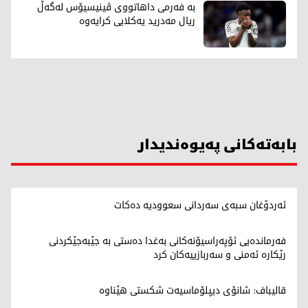
بە فەرمی داهاتووی ڤینیسیۆس لەگەڵ
ریال مەدرید یەکلایی کرایەوە
بابەتەکانی پەیوەندیدار
ئەردۆغان سبەی سەردانی سعوودیە دەکات
فەرماندەیی ئۆپەراسیۆنەکانی بەغدا دەستی بە جێبەجێکردنی
رێکارە ئەمنی و سەربازییەکان کرد
قالیباف: شانۆی دیپلۆماسیەت شکستی هێناوە