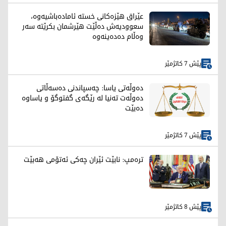
عێراق هێزەکانی خستە ئامادەباشیەوە،
سعوودیەش دەڵێت هێرشمان بکرێتە سەر
وەڵام دەدەینەوە
پێش 7 کاتژمێر
دەوڵەتی یاسا: چەسپاندنی دەسەڵاتی
دەوڵەت تەنیا لە رێگەی گفتوگۆ و یاساوە
دەبێت
پێش 7 کاتژمێر
ترەمپ: نابێت ئێران چەکی ئەتۆمی هەبێت
پێش 8 کاتژمێر