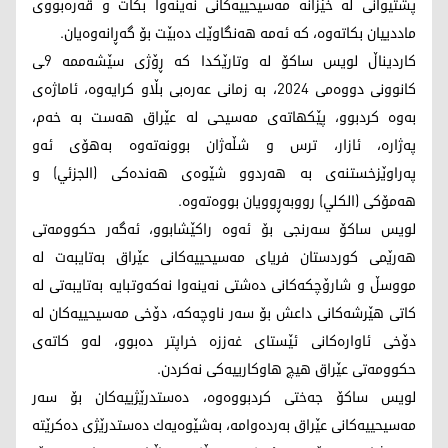
پشتیوانی له‌ خێزانه‌ مه‌سیحییه‌كانی نه‌ینه‌وا بكات و قه‌ره‌بووی
ماددییان بكاته‌وه‌، كه‌ ئه‌مه‌ هه‌نگاوێك ده‌بێت بۆ گه‌ڕانه‌وه‌یان.
كاردیناڵ لویس ساكۆ له‌ وتارێكدا كه‌ ڕۆژی سێشه‌ممه‌ 9ـی
كانوونی دووه‌می 2024، به‌ زمانی عه‌ره‌بی بڵاو كرایه‌وه‌‌، ئاماژه‌ی
به‌وه‌ كردبوو‌، پێكهاته‌ی مه‌سیحی له‌ عێراق هه‌ست به‌ خه‌م،
په‌ژاره‌، ئازار، ترس و شڵه‌ژان بوونه‌ته‌وه‌ به‌هۆی ئه‌و
په‌راوێزخستنه‌ی به‌ هه‌ردوو شێوه‌ی هه‌نده‌كی (الجزئي) و
هه‌مۆكی (الكلي) رووبه‌ڕوویان بووه‌ته‌وه‌.
لویس ساكۆ سه‌رنجی بۆ ئه‌وه‌ راكێشابوو،‌ ئه‌گه‌ر حكوومه‌تی
هه‌رێمی كوردستان فریای مه‌سیحییه‌كانی عێراق به‌تایبه‌ت له‌
مووسڵ و شارۆچكه‌كانی ده‌شتی نه‌ینه‌وا نه‌كه‌وتبایه‌ به‌تایبه‌تی له‌
كاتی هێرشه‌كانی داعش بۆ سه‌ر ناوچه‌كه‌، دۆخی مه‌سیحییه‌كان له‌
دۆخی ئاواره‌كانی ئێستای غه‌ززه‌ خراپتر ده‌بوو، له‌و كاته‌ی
حكوومه‌تی عێراق هیچ هاوكارییه‌كی نه‌كردن.
لویس ساكۆ جه‌ختی كردبووه‌وه‌، ده‌ستدرێژییه‌كان بۆ سه‌ر
مه‌سیحییه‌كانی عێراق به‌رده‌وامه‌، به‌شێوه‌یه‌ك ده‌ستدرێژی ده‌كرێته‌