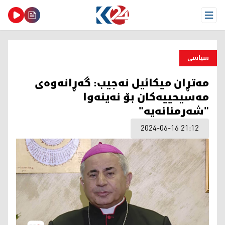
Open Menu
سیاسی
مه‌تڕان میكائیل نه‌جیب: گه‌ڕانه‌وه‌ی
مه‌سیحییه‌كان بۆ نه‌ینه‌وا
"شه‌رمنانه‌یه‌"
2024-06-16 21:12