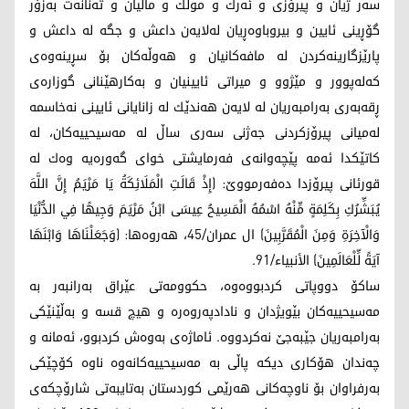
سه‌ر ژیان و پیرۆزی و ئه‌رك و موڵك و ماڵیان و ته‌نانه‌ت به‌زۆر
گۆڕینی ئایین و بیروباوه‌ڕیان له‌لایه‌ن داعش و جگه‌ له‌ داعش و
پارێزگارینه‌كردن له‌ مافه‌كانیان و هه‌وڵه‌كان بۆ سڕینه‌وه‌ی
كه‌له‌پوور و مێژوو و میراتی ئایینیان و به‌كارهێنانی گوزاره‌ی
ڕقه‌به‌ری به‌رامبه‌ریان له ‌لایه‌ن هه‌ندێك له‌ زانایانی ئایینی نه‌خاسمه‌
له‌میانی پیرۆزكردنی جه‌ژنی سه‌ری ساڵ له‌ مه‌سیحییه‌كان، له‌
كاتێكدا ئه‌مه‌ پێچه‌وانه‌ی فه‌رمایشتی خوای گه‌وره‌یه‌ وه‌ك له‌
قورئانی پیرۆزدا ده‌فه‌رمووێ: (إِذْ قَالَتِ الْمَلَائِكَةُ يَا مَرْيَمُ إِنَّ اللَّهَ
يُبَشِّرُكِ بِكَلِمَةٍ مِّنْهُ اسْمُهُ الْمَسِيحُ عِيسَى ابْنُ مَرْيَمَ وَجِيهًا فِي الدُّنْيَا
وَالْآخِرَةِ وَمِنَ الْمُقَرَّبِينَ) ال عمران/45، هه‌روه‌ها: (وَجَعَلْنَاهَا وَابْنَهَا
آيَةً لِّلْعَالَمِينَ) الأنبیاء/91.
ساكۆ دووپاتی كردبووه‌وه‌‌، حكوومه‌تی عێراق به‌رانبه‌ر به‌
مه‌سیحییه‌كان بێویژدان و نادادپه‌روه‌ره‌ و هیچ قسه‌ و به‌ڵێنێكی
به‌رامبه‌ریان جێبه‌جێ نه‌كردووه‌. ئاماژه‌ی به‌وه‌ش كردبوو‌، ئه‌مانه‌ و
چه‌ندان هۆكاری دیكه‌ پاڵی به‌ مه‌سیحییه‌كانه‌وه‌ ناوه‌ كۆچێكی
به‌رفراوان بۆ ناوچه‌كانی هه‌رێمی كوردستان به‌تایبه‌تی شارۆچكه‌ی