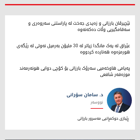
نێچیرڤان بارزانی و زەیدی جەخت لە پاراستنی سەروەری و
سەقامگیریی وڵات دەکەنەوە
عێراق لە یەک مانگدا زیاتر لە 30 ملیۆن بەرمیل نەوتی لە رێگەی
هورمزەوە هەناردە کردووە
پەیامی هاوخەمیی سەرۆک بارزانی بۆ کۆچی دوایی هونەرمەند
موزەفەر شافعی
د. سامان سۆرانی
نووسەر
د. سامان سۆرانی
ڕێبازی حوکمڕانیی مەسرور بارزانی