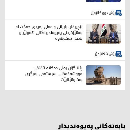
پێش دوو کاتژمێر
نێچیرڤان بارزانی و عەلی زەیدی جەخت لە
بەهێزکردنی پەیوەندییەکانی هەولێر و
بەغدا دەکەنەوە
پێش 3 کاتژمێر
پێنتاگۆن رەتی دەکاتە 80%ـی
مووشەکەکانی سیستەمی بەرگری
بەکارهێنابێت
بابەتەکانی پەیوەندیدار