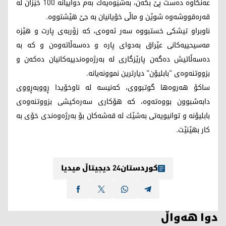
عه‌نكاوه‌ ده‌ست پێ بكه‌ن، به‌شێوه‌یه‌ك به‌م دواییانه‌ 100 خێزان له‌
قه‌ره‌قووشه‌وه‌ شوێن و ماڵی خۆیانیان به‌ جێ هێشتووه‌.
ناوبراو تیشكی خستبووه‌ سه‌ر ئه‌وه‌ی، كه‌ زۆربه‌ی پارت و هێزه‌
مه‌سیحییه‌كانی عێراق به‌دوای پاره‌ و ده‌سه‌ڵاته‌وه‌ن و كه‌ به‌
ده‌سه‌ڵاتیش ده‌گه‌ن پارێزگاری له‌ به‌رژه‌وه‌ندییه‌كانیان ده‌كه‌ن و‌
بزووتنه‌وه‌ی "بابلیۆن" دیارترین نموونه‌یانه‌.
ساكۆ هه‌روه‌ها گوتبووی، كه‌نیسه‌ له‌ ناوخۆیدا ڕووبه‌ڕووی
دابه‌شبوون بووه‌ته‌وه‌، كه‌ هۆكاری سه‌ره‌كیشی بزووتنه‌وه‌ی
بابلیۆنه‌ و توانیویه‌تی به‌شێك له‌ قه‌شه‌كان بۆ به‌رژه‌وه‌ندی خۆی به
‌كار بهێنێت.
کوردستان24 دیجیتاڵ میدیا
دوا هەواڵ