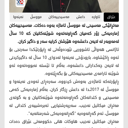
عێراق
ئاواره‌
داعش
مه‌سیحییه‌كان
مووسڵ
نه‌ینه‌وا
مه‌تڕانێكی مه‌سیحی له‌ مووسڵ ئاماژه‌ به‌وه‌ ده‌كات، مه‌سیحییه‌كان
ژماره‌یه‌كی زۆر كه‌میان گه‌ڕاونه‌ته‌وه‌ شوێنه‌كانیان كه‌ 10 ساڵ
له‌مه‌وبه‌ر له‌ لایه‌ن داعشه‌وه‌ هێرشان كرایه‌ سه‌ر و داگیر كران.
ئاژانسی هه‌واڵی ئاشووریی نێوده‌وڵه‌تی له‌ ڕاپۆرتێكدا سه‌رنجی بۆ
ئه‌وه‌ ڕاكێشاوه‌، بارودۆخی نه‌ینه‌وا له‌دوای 10 ساڵ له‌ داگیركردنی
له‌ لایه‌ن چه‌كدارانی داعشه‌وه‌، به‌ڵام تا ئێسته‌ نه‌بووه‌ته‌وه‌ ئه‌و
شوێنه‌ ئارامه‌ی مه‌سیحییه‌كانی بۆ بگه‌ڕێته‌وه‌.
ڕاپۆرته‌كه‌ ئاماژه‌ی به‌وه‌ش كردووه‌، سه‌ره‌ڕای ئه‌وه‌ی نه‌ینه‌وا و
مووسڵ له‌ 2017ـدا له‌ داعش ڕزگار كران، به‌ڵام ژماره‌یه‌كی كه‌می
مه‌سیحیی و كلدانه‌كان گه‌ڕاوه‌نه‌ته‌وه‌ شوێنه‌كانیان و به‌ گوته‌ی
مه‌تڕان میكائیل نه‌جیب، سه‌رپه‌رشتیاریی ئه‌بره‌شییه‌ی كلدانی له‌
مووسڵ، ئه‌م گه‌ڕانه‌وه‌یه‌ "گه‌ڕانه‌وه‌یه‌كی شه‌رمنانه‌یه‌".
مه‌تڕان میكائیل نه‌جیب هاوكات هانی حكوومه‌تی عێراق ده‌دات