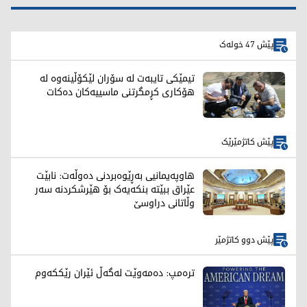
پێش 47 خولەک
تیمێکی تایبەت لە سۆران لێکۆڵینەوە لە
هۆکاری کڕمگرتنی ماسییەکان دەکات
پێش کاتژمێرێک
هاوپەیمانیی بەڕێوەبردنی دەوڵەت: نابێت
عێراق ببێتە بنکەیەک بۆ هێرشکردنە سەر
وڵاتانی دراوسێ
پێش دوو کاتژمێر
ترەمپ: دەمەوێت لەگەڵ ئێران رێککەوم