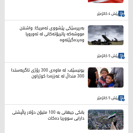
پێش 4 کاتژمێر
بەرپرسێکی پێشووی ئەمریکا: واشنتن
مووشەکە پاتریۆتەکانی لە ئەوروپا
وەردەگرێتەوە
پێش 5 کاتژمێر
یونیسێف: لە ماوەی 300 رۆژی ئاگربەستدا
300 منداڵ لە غەززەدا کوژراون
پێش 5 کاتژمێر
بانکی جیهانی بە 100 ملیۆن دۆلار پاڵپشتی
دارایی سووریا دەکات