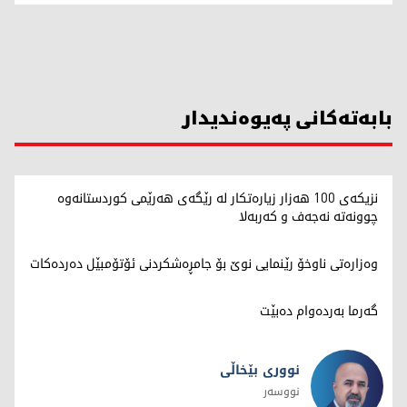
بابەتەکانی پەیوەندیدار
نزیکەی 100 هەزار زیارەتکار لە رێگەی هەرێمی کوردستانەوە
چوونەتە نەجەف و کەربەلا
وەزارەتی ناوخۆ رێنمایی نوێ بۆ جامڕەشکردنی ئۆتۆمبێل دەردەکات
گەرما بەردەوام دەبێت
نووری بێخاڵی
نووسەر