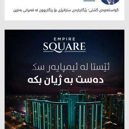
نووری بێخاڵی
گواستنەوەی گشتی؛ رێگاچارەی ستراتیژی بۆ رزگاربوون لە قەیرانی بەنزین