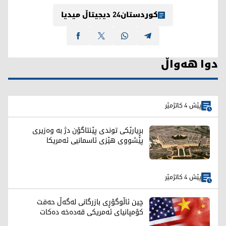
کوردستان24 دیجیتاڵ میدیا
دوا هەواڵ
پێش 4 کاتژمێر
بڕیارێکی توندی پێنتاگۆن دژ بە وەزیری
پێشووی هێزی ئاسمانیی ئەمریکا
پێش 4 کاتژمێر
چین ئاڵوگۆڕی بازرگانی لەگەڵ حەفت
کۆمپانیای ئەمریکی قەدەخە دەکات