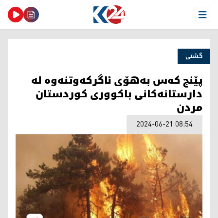
Open Menu
گشتی
پێنج كه‌س بەهۆی ئاگرکەوتنەوە لە
دارستانەکانی باكووری كوردستان
مردن
2024-06-21 08:54