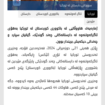
سووتانی دارستان له‌ توركیا
تورکیا
ئاگر كه‌وتنه‌وه‌
باكوورى كوردستان
دارستان
مێردین
ژماره‌یه‌ك هاووڵاتیی له‌ باكووری كوردستان له‌ توركیا به‌هۆی
ئاگركه‌وتنه‌وه‌ له‌ دارستانه‌كانی چه‌ند گوندێك، گیانیان سپارد و
چه‌ندانی دیكه‌یش بریندار بوون.
ڕۆژی هه‌ینی 21ـی حوزه‌یرانی 2024، فه‌خره‌ددین قۆجه‌، وه‌زیری
ته‌ندروستی توركیا له‌ تۆڕی (ئێكس) ڕایگه‌یاند، به‌هۆی
ئاگركه‌وتنه‌وه‌ له‌ دارستانه‌كانی چه‌ند گوندێكی پارێزگه‌ی مێردین له‌
باشووری ڕۆژهه‌ڵاتی توركیا (باكووری كوردستان) پێنج كه‌س
گیانیان سپاردووه‌.
وه‌زیری ته‌ندروستی توركیا هه‌روه‌ها ئاماژه‌ی به‌وه‌ كردووه‌، جگه‌
له‌ مردنی پێنج كه‌س، هاوكات 44 كه‌سی دیكه‌یش بریندار بوونه‌ كه‌
برینی 10 كه‌سیان سه‌خته‌.