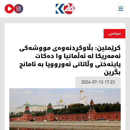
Open Menu
سیاسی
كرێملین: بڵاوكردنه‌وه‌ی مووشه‌كی
ئه‌مه‌ریكا له‌ ئه‌ڵمانیا وا ده‌كات
پایته‌ختی وڵاتانی ئه‌ورووپا به‌ ئامانج
بگرین
2024-07-13 17:23