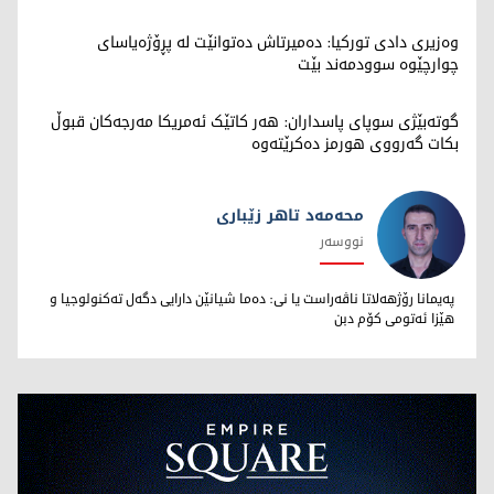
وەزیری دادی تورکیا: دەمیرتاش دەتوانێت لە پڕۆژەیاسای
چوارچێوە سوودمەند بێت
گوتەبێژی سوپای پاسداران: هەر کاتێک ئەمریکا مەرجەکان قبوڵ
بکات گەرووی هورمز دەکرێتەوە
محەمەد تاهر زێبارى
نووسەر
محەمەد تاهر زێبارى
پەیمانا رۆژهەلاتا ناڤەراست یا نى: دەما شیانێن دارایى دگەل تەکنولوجیا و
هێزا ئەتومى کۆم دبن