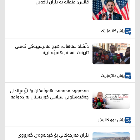
ڤانس: متمانە بە ئێران ناکەین
پێش کاتژمێرێک
دڵشاد شەهاب: هیچ مەترسییەکی ئەمنی
تایبەت لەسەر هەرێم نییە
پێش کاتژمێرێک
مەحموود محەمەد: هەوڵەکان بۆ تێپەڕاندنی
چەقبەستویی سیاسی کوردستان بەردەوامە
پێش دوو کاتژمێر
ئێران مەرجەکانی بۆ کردنەوەی گەرووی