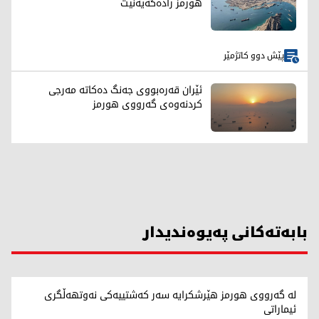
هورمز رادەگەیەنێت
پێش دوو کاتژمێر
ئێران قەرەبووی جەنگ دەکاتە مەرجی
کردنەوەی گەرووی هورمز
بابەتەکانی پەیوەندیدار
لە گەرووی هورمز هێرشکرایە سەر کەشتییەکی نەوتهەڵگری
ئیماراتی