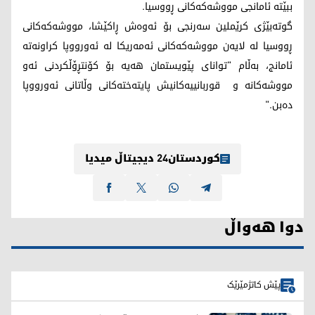
ببێته‌ ئامانجی مووشه‌كه‌كانی ڕووسیا.
گوتەبێژی کرێملین سه‌رنجی بۆ ئه‌وه‌ش ڕاكێشا، مووشه‌كه‌كانی
ڕووسیا له‌ لایه‌ن مووشه‌كه‌كانی ئه‌مه‌ریكا له‌ ئه‌ورووپا كراونه‌ته‌
ئامانج، به‌ڵام "توانای پێویستمان هەیە بۆ کۆنتڕۆڵکردنی ئەو
مووشەکانە و قوربانییه‌كانیش پایته‌خته‌كانی وڵاتانی ئه‌ورووپا
ده‌بن."
کوردستان24 دیجیتاڵ میدیا
دوا هەواڵ
پێش کاتژمێرێک