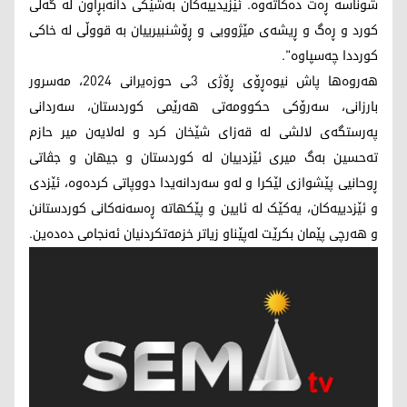
شوناسە ڕەت دەکاتەوە. ئێزیدییەکان بەشێکی دانەبڕاون لە گەلی
کورد و ڕەگ و ڕیشەی مێژوویی و ڕۆشنبیرییان بە قووڵی لە خاکی
کورددا چەسپاوە".
هەروەها پاش نیوەڕۆی ڕۆژی 3ـی حوزەیرانی 2024، مەسرور
بارزانی، سەرۆکی حکوومەتی هەرێمی کوردستان، سەردانی
پەرستگەی لالشی لە قەزای شێخان کرد و لەلایەن میر حازم
تەحسین بەگ میری ئێزدییان لە کوردستان و جیهان و جڤاتی
ڕوحانیی پێشوازی لێکرا و لەو سەردانەیدا دووپاتی کردەوە، ئێزدی
و ئێزدییەکان، یەکێک لە ئایین و پێکهاتە ڕەسەنەکانی کوردستانن
و هەرچی پێمان بکرێت لەپێناو زیاتر خزمەتکردنیان ئەنجامی دەدەین.