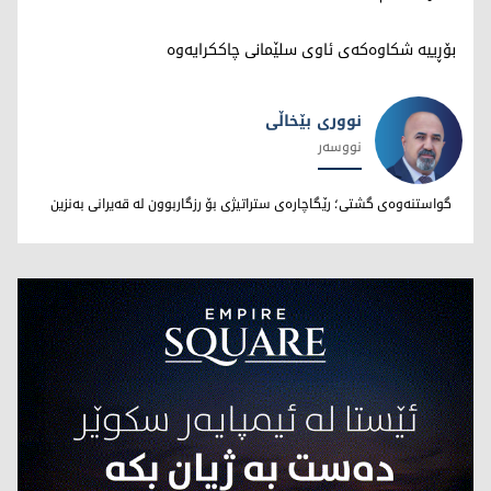
بۆڕییە شکاوەکەی ئاوی سلێمانی چاککرایەوە
نووری بێخاڵی
نووسەر
نووری بێخاڵی
گواستنەوەی گشتی؛ رێگاچارەی ستراتیژی بۆ رزگاربوون لە قەیرانی بەنزین