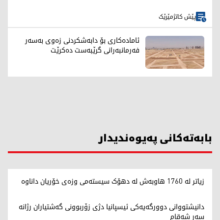
پێش کاتژمێرێک
ئامادەکاری بۆ دابەشکردنی زەوی بەسەر
فەرمانبەرانی گرێبەست دەکرێت
بابەتەکانی پەیوەندیدار
زیاتر لە 1760 هاوبەش لە دهۆک سیستەمی وزەی خۆریان داناوە
دانیشتووانی دوورگەیەکی ئیسپانیا دژی زۆربوونی گەشتیاران رژانە
سەر شەقام