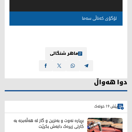
لۆگۆی کەناڵی سەما
ماهر شنگالی
دوا هەواڵ
پێش 19 خولەک
بڕیارە نەوت و بەنزین و گاز لە هەڵەبجە بە
کارتی زیرەک دابەش بکرێت