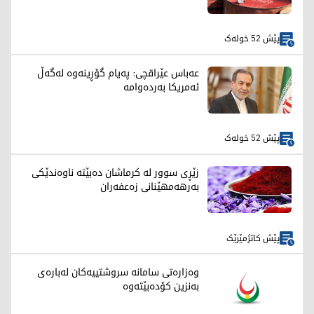
پێش 52 خولەک
عەباس عێراقچی: پەیام گۆڕینەوە لەگەڵ
ئەمریکا بەردەوامە
پێش 52 خولەک
زێڕی سوور لە کرماشان دەبێتە ناوەندێکی
بەرهەمهێنانی زەعفەران
پێش کاتژمێرێک
وەزارەتی سامانە سروشتییەکان لەبارەی
بەنزین کۆدەبێتەوە