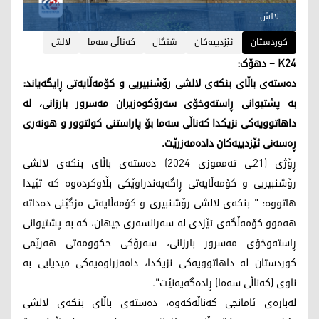
لالش
کوردستان
ئێزدییه‌كان
شنگال
کەناڵی سەما
لالش
K24 – دهۆک:
دەستەی باڵای بنکەی لالشی رۆشنبیریی و کۆمەڵایەتی ڕایگەیاند:
بە پشتیوانی ڕاستەوخۆی سەرۆکوەزیران مەسرور بارزانی، لە
داهاتوویەکی نزیکدا کەناڵی سەما بۆ پاراستنی کولتوور و هونەری
ڕەسەنی ئێزدییەکان دادەمەزرێت.
ڕۆژی (21ـی تەمموزی 2024) دەستەی باڵای بنکەی لالشی
رۆشنبیریی و کۆمەڵایەتی ڕاگەیەندراوێکی بڵاوکردەوە کە تێیدا
هاتووە: " بنکەی لالشی رۆشنبیری و کۆمەڵایەتی مزگێنی دەداتە
هەموو کۆمەڵگەی ئێزدی لە سەرانسەری جیهان، کە بە پشتیوانی
ڕاستەوخۆی مەسرور بارزانی، سەرۆکی حکوومەتی هەرێمی
کوردستان لە داهاتوویەکی نزیکدا، دامەزراوەیەکی میدیایی بە
ناوی (کەناڵی سەما) ڕادەگەیەنێت".
لەبارەی ئامانجی کەناڵەکەوە، دەستەی باڵای بنکەی لالشی