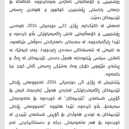
رۆشنبیریی و کۆمەڵایەتی ئاماژەی بەوەکردووە: کەناڵەکە بۆ
خزمەتی پاراستنی ڕۆشنبیری، کولتوور و هونەری ڕەسەنی
ئێزدییەکان دەبێت.
ئەمەش لە کاتێکدایە، ڕۆژی 22ـی حوزه‌یرانی 2024، ناوه‌ندیی
ڕۆشنبیریی و كۆمه‌ڵایه‌تیی لالش ڕاگه‌یه‌نراوێكی بڵاو كرده‌وه‌ و
تێیدا ڕایگه‌یاندووه‌، لە سەرەتای دامەزراندنی دەوڵەتی عێراقەوە،
بە تایبەتی لە شەستەکانی سەدەی ڕابردوودا، چەند لایەنێک بە
ئامانجی سیاسی پێشوەختە هەوڵ دەدەن، ئێزدییەکان لە ڕەگ و
ڕیشەی مێژوویی خۆیان وەک بەشێکی ڕەسەنی گەلی کورد جیا
بکەنەوە.
پێشتریش لە ڕۆژی 8ـی حوزه‌یرانی 2024، ئەنجوومەنی ڕۆحانی
ئێزدییەکان ڕاگەیەندراوێکی لەبارەی هەوڵی ژمارەیەک لایەن بۆ
گۆڕینی ناسنامەی "ئێزدییەکان" لە کوردەوە بۆ نەتەوەیەکی
سەربەخۆ، بڵاو کردەوە، تێیدا هاتووە: "ئەنجوومەنی ڕۆحانی
ئێزدییەکان بە توندی هەوڵدان بۆ گۆڕینی ناسنامەی ئێزیدی لە
کوردەوە بۆ هەر نەتەوەیەکی دیکە و دەستکاریکردنی ئەم