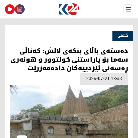
Open Menu
گشتی
دەستەی باڵای بنکەی لالش: کەناڵی
سەما بۆ پاراستنی کولتوور و هونەری
ڕەسەنی ئێزدییەکان دادەمەزرێت
2024-07-21 18:43