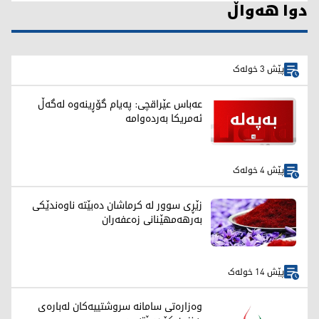
دوا هەواڵ
پێش 3 خولەک
عەباس عێراقچی: پەیام گۆڕینەوە لەگەڵ
ئەمریکا بەردەوامە
پێش 4 خولەک
زێڕی سوور لە کرماشان دەبێتە ناوەندێکی
بەرهەمهێنانی زەعفەران
پێش 14 خولەک
وەزارەتی سامانە سروشتییەکان لەبارەی