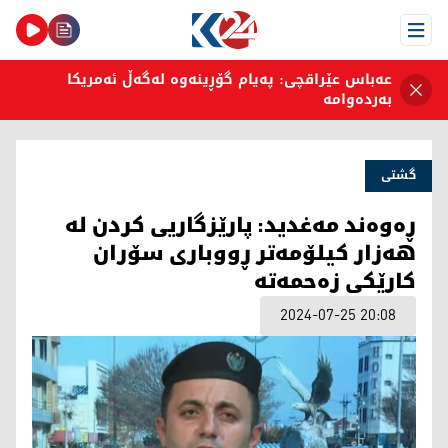
Open Menu
عەباس عێراقچی: پەیام گۆڕینەوە لەگەڵ ئەمریکا
بەردەوامە
گشتی
ڕەوەند مەغدید: پارێزگاریی کردن لە
هەزار کیلۆمەتر ڕووباری سۆران
کارێکی زەحمەتە
2024-07-25 20:08