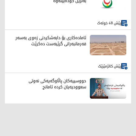
بەنزین کۆدەبێتەوە
پێش 48 خولەک
ئامادەکاری بۆ دابەشکردنی زەوی بەسەر
فەرمانبەرانی گرێبەست دەکرێت
پێش کاتژمێرێک
حووسییەکان پاڵاوگەیەکی نەوتی
سعوودیەیان کردە ئامانج