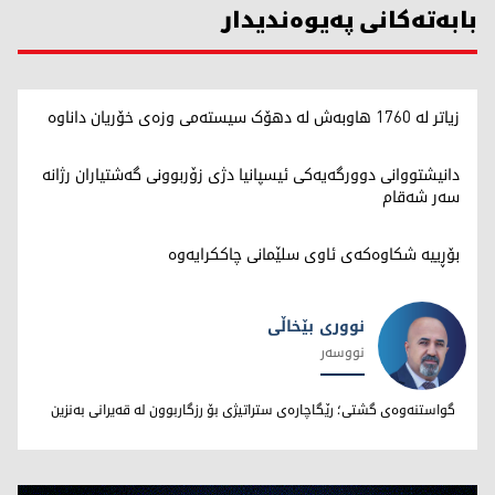
بابەتەکانی پەیوەندیدار
زیاتر لە 1760 هاوبەش لە دهۆک سیستەمی وزەی خۆریان داناوە
دانیشتووانی دوورگەیەکی ئیسپانیا دژی زۆربوونی گەشتیاران رژانە
سەر شەقام
بۆڕییە شکاوەکەی ئاوی سلێمانی چاککرایەوە
نووری بێخاڵی
نووسەر
نووری بێخاڵی
گواستنەوەی گشتی؛ رێگاچارەی ستراتیژی بۆ رزگاربوون لە قەیرانی بەنزین