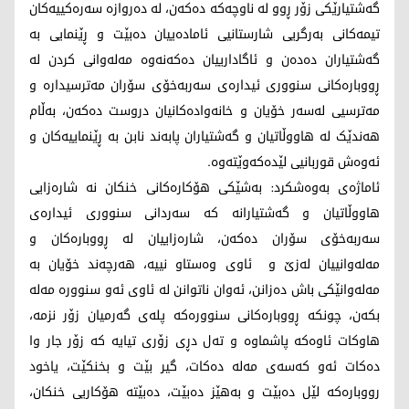
گەشتیارێکی زۆر ڕوو لە ناوچەکە دەکەن، لە دەروازە سەرەکییەکان
تیمەکانی بەرگریی شارستانیی ئامادەییان دەبێت و ڕێنمایی بە
گەشتیاران دەدەن و ئاگادارییان دەکەنەوە مەلەوانی کردن لە
ڕووبارەکانی سنووری ئیدارەی سەربەخۆی سۆران مەترسیدارە و
مەترسیی لەسەر خۆیان و خانەوادەکانیان دروست دەکەن، بەڵام
هەندێک لە هاووڵاتیان و گەشتیاران پابەند نابن بە ڕێنماییەکان و
ئەوەش قوربانیی لێدەکەوێتەوە.
ئاماژەی بەوەشکرد: بەشێکی هۆکارەکانی خنکان نە شارەزایی
هاووڵاتیان و گەشتیارانە کە سەردانی سنووری ئیدارەی
سەربەخۆی سۆران دەکەن، شارەزاییان لە ڕووبارەکان و
مەلەوانییان لەزێ و ئاوی وەستاو نییە، هەرچەند خۆیان بە
مەلەوانێکی باش دەزانن، ئەوان ناتوانن لە ئاوی ئەو سنوورە مەلە
بکەن، چونکە ڕووبارەکانی سنوورەکە پلەی گەرمیان زۆر نزمە،
هاوکات ئاوەکە پاشماوە و تەل دڕی زۆری تیایە کە زۆر جار وا
دەکات ئەو کەسەی مەلە دەکات، گیر بێت و بخنکێت، یاخود
رووبارەکە لێل دەبێت و بەهێز دەبێت، دەبێتە هۆکاریی خنکان،