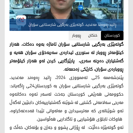
ڕائید ڕەوەند مەغدید، گوتەبێژی بەرگریی شارستانیی سۆران
کوردستان
خنکان
ڕووبار
گوتەبێژی بەرگریی شارستانیی سۆران ئاماژە بەوە دەکات، هەزار
کیلۆمەتر ڕووبار لە سنورری ئیدارەی سەربەخۆی سۆران هەیە و
گەشتیاران دەچنە سەری، پارێزگاریی کردن لەو هەزار کیلۆمەتر
ڕووبارەی سۆران، کارێکی زەحمەتە.
پێنجشەممە 25ـی تەممووزی 2024، ڕائید ڕەوەند مەغدید،
گوتەبێژی بەرگریی شارستانیی سۆران بە کوردستان24ـی ڕاگەیاند:
حکوومەتی هەرێمی کوردستان جەخت لەسەر ئەوە دەکاتەوە
مەرجی سەلامەتی گشتیی لە شوێنە گەشتیارییەکان دابنێین لەگەڵ
ئەو شوێنانەی کە مەترسیدارن و مەلەوانی تێیدا قەدەغەکراوە،
هاوکات تابلۆی هۆشیاریی و ئاگاداریی هەڵواسین.
ئەو گوتەبێژە دەڵێت: لە ڕۆژانی پشوو و جەژن و بۆنەکان، خەڵک و