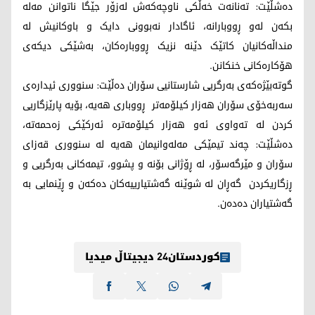
دەشڵێت: تەنانەت خەڵکی ناوچەکەش لەزۆر جێگا ناتوانن مەلە
بکەن لەو ڕووبارانە، ئاگادار نەبوونی دایک و باوکانیش لە
منداڵەکانیان کاتێک دێنە نزیک ڕووبارەکان، بەشێکی دیکەی
هۆکارەکانی خنکانن.
گوتەبێژەکەی بەرگریی شارستانیی سۆران دەڵێت: سنووری ئیدارەی
سەربەخۆی سۆران هەزار کیلۆمەتر ڕووباری هەیە، بۆیە پارێزگاریی
کردن لە تەواوی ئەو هەزار کیلۆمەترە ئەرکێکی زەحمەتە،
دەشڵێت: چەند تیمێکی مەلەوانیمان هەیە لە سنووری قەزای
سۆران و مێرگەسۆر، لە ڕۆژانی بۆنە و پشوو، تیمەکانی بەرگریی و
ڕزگاریکردن گەڕان لە شوێنە گەشتیارییەکان دەکەن و ڕێنمایی بە
گەشتیاران دەدەن.
کوردستان24 دیجیتاڵ میدیا