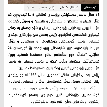
کوردستان
ئەنفالی شەش
ڕژێمی بەعس
هیران
36 ساڵ بەسەر دەستپێکی پرۆسەی ئەنفالی 6 دا تێدەپەڕێ کە
دۆڵی هیران و مەلەکان و سماقوڵی و بالیسان و وەرتێی گرتەوە،
هێشتا برینی بریندارانی بۆردومانی بالیسان و شێخ وەسان بە چەکی
کیمیاوی قەتماغەی نەگرتبوو، ڕژێمی بەعس سێ جۆر گازی دیكەی
کیمیاوی بەسەر گوندەکانی خۆشناوەتی و سماقوڵی و دۆڵی
هیراندا باراندەوە، دوو شایەتحاڵی ڕووداوەکە بۆ کوردستان 24
دەڵێتن، "منداڵە دوو ساڵەکەم لەناو دەستمدا شەهید بوو"،
شایەتحاڵێکی دیكەش دەڵێ، "جگە لە بۆمبی کیمیایی بە بۆمبی
هێشوویی بۆردومانی کردین وەک باران بەسەرماندا دەبارین".
ڕژێمی بەعس کۆتایی مانگی تەمموزی ساڵی 1988 لە چوارچێوەی
پلانی ئەنفالی شەش دۆڵی خۆشناوەتی بەگازی کیمیاوی لەماوەی
ساڵێکدا بۆردومان کردەوە، ڕژێمی بەعس دووجار سێ جۆر لە
کوشندەترین جۆرەکانی گازی کیمیاوی بەسەر گوندەکەیاندا
ڕشتووە، وەک خۆی دەڵێ، هەر خودا نەیکوشتووە.