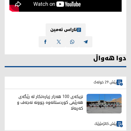
ئاراس ئەمین
دوا هەواڵ
پێش 29 خولەک
نزیکەی 100 هەزار زیارەتکار لە رێگەی
هەرێمی کوردستانەوە چوونە نەجەف و
کەربەلا
پێش کاتژمێرێک