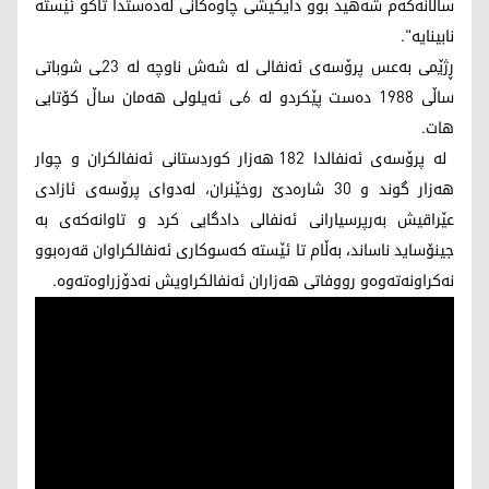
ساڵانەکەم شەهید بوو دایکیشی چاوەکانی لەدەستدا تاکو ئێستە
نابینایە".
ڕژێمی بەعس پرۆسەی ئەنفالی لە شەش ناوچە لە 23ـی شوباتی
ساڵی 1988 دەست پێکردو لە 6ـی ئەیلولی ھەمان ساڵ کۆتایی
ھات.
لە پرۆسەی ئەنفالدا 182 ھەزار کوردستانی ئەنفالکران و چوار
ھەزار گوند و 30 شارەدێ روخێنران، لەدوای پرۆسەی ئازادی
عێراقیش بەرپرسیارانی ئەنفالی دادگایی کرد و تاوانەکەی بە
جینۆساید ناساند، بەڵام تا ئێستە کەسوکاری ئەنفالکراوان قەرەبوو
نەکراونەتەوەو رووفاتی ھەزاران ئەنفالکراویش نەدۆزراوەتەوە.