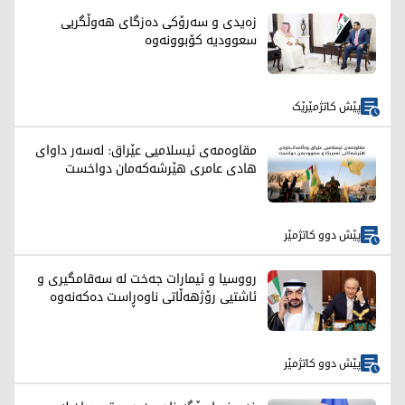
زەیدی و سەرۆکی دەزگای هەوڵگریی
سعوودیە کۆبوونەوە
پێش کاتژمێرێک
مقاوەمەی ئیسلامیی عێراق: لەسەر داوای
هادی عامری هێرشەکەمان دواخست
پێش دوو کاتژمێر
رووسیا و ئیمارات جەخت لە سەقامگیری و
ئاشتیی رۆژهەڵاتی ناوەڕاست دەکەنەوە
پێش دوو کاتژمێر