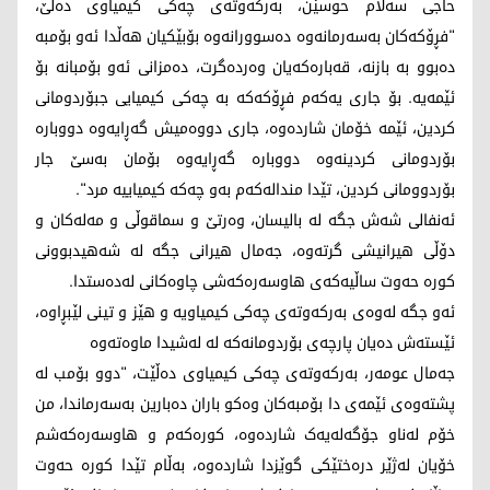
حاجی سەلام حوسێن، بەرکەوتەی چەکی کیمیاوی دەڵێ،
"فڕۆکەکان بەسەرمانەوە دەسوورانەوە بۆبێکیان هەڵدا ئەو بۆمبە
دەبوو بە بازنە، قەبارەکەیان وەردەگرت، دەمزانی ئەو بۆمبانە بۆ
ئێمەیە. بۆ جاری یەکەم فڕۆکەکە بە چەکی کیمیایی جبۆردومانی
کردین، ئێمە خۆمان شاردەوە، جاری دووەمیش گەڕایەوە دووبارە
بۆردومانی کردینەوە دووبارە گەڕایەوە بۆمان بەسێ جار
بۆردوومانی کردین، تێدا مندالەکەم بەو چەکە کیمیاییە مرد".
ئەنفالی شەش جگە لە بالیسان، وەرتێ و سماقوڵی و مەلەکان و
دۆڵی هیرانیشی گرتەوە، جەمال هیرانی جگە لە شەهیدبوونی
کورە حەوت ساڵیەکەی هاوسەرەکەشی چاوەکانی لەدەستدا.
ئەو جگە لەوەی بەرکەوتەی چەکی کیمیاویە و هێز و تینی لێبڕاوە،
ئێستەش دەیان پارچەی بۆردومانەکە لە لەشیدا ماوەتەوە
جەمال عومەر، بەرکەوتەی چەکی کیمیاوی دەڵێت، "دوو بۆمب لە
پشتەوەی ئێمەی دا بۆمبەکان وەکو باران دەبارین بەسەرماندا، من
خۆم لەناو جۆگەلەیەک شاردەوە، کورەکەم و هاوسەرەکەشم
خۆیان لەژێر درەختێکی گوێزدا شاردەوە، بەڵام تێدا کورە حەوت