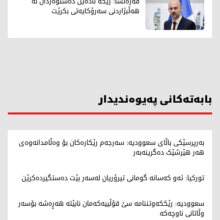
فەرەنسا: رێگە نادەین دەستوەردان لە
هەڵبژاردنی سەرۆکایەتی بکرێت
بابەتەکانی پەیوەندیدار
بەرپرسێکی باڵای سعوودیە: سەرجەم رێکارەکان بۆ وەڵامدانەوەی
هەر هێرشێک دەگرینەبەر
تورکیا: ئەو کەسانە گومانی تیرۆریان لەسەر بێت دەستگیردەکرێن
سعوودیە: رێککەوتننامە سێ قۆڵییەکەمان نابێتە هەڕەشە بۆسەر
وڵاتانی ناوچەکە