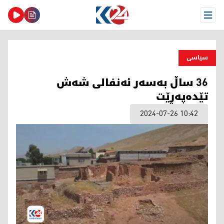
Open Menu
سیاسی
36 ساڵ بەسەر ئەنفالی شەش
تێدەپەڕێت
2024-07-26 10:42