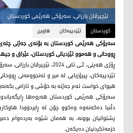
نێچیرڤان بارزانی، سەرۆکی هەرێمی کوردستان
کوردستان
ئێزدییه‌كان
هاوین
سه‌رۆكی هه‌رێمی كوردستان به‌ بۆنه‌ی جه‌ژنی چله‌ی ه
ڕووحانی و هه‌موو ئێزدیانی كوردستان، عێراق و جیها
ڕۆژی هه‌ینی، 2ـی ئابی 2024، نێچ
ئێزدییه‌كان، پیرۆزبایی له‌ میر و ئه‌نجوومه‌نی ڕووح
هیوای خواست ئه‌م جه‌ژنه‌ به‌ خۆشی و ئارامی بكه‌نه‌و
سه‌رۆكی هه‌رێمی كوردستان هه‌روه‌ها ڕایگه‌یاندووه‌
دڵنیا ده‌كه‌نه‌وه‌ وه‌كوو چۆن له‌ ڕابردوودا هاوكا
پشتوانیان بوونه‌، به‌ هه‌مان شێوه‌ به‌رده‌وام ده‌
خزمه‌تكردنیان ده‌یكه‌ن.