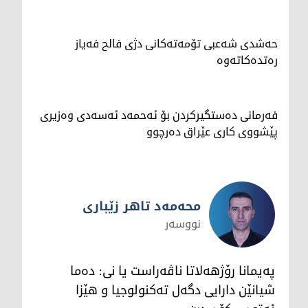
حەشدی شەعبی تۆمەتەکانی دژی فالح فەیاز
رەتدەکاتەوە
فەرمانی دەستگیرکردن بۆ ئەحمەد ئەسەدی وەزیری
پێشووی کاری عێراق دەرچوو
محەمەد تاهر زێبارى
نووسەر
محەمەد تاهر زێبارى
پەیمانا رۆژهەلاتا ناڤەراست یا نى: دەما
شیانێن دارایى دگەل تەکنولوجیا و هێزا