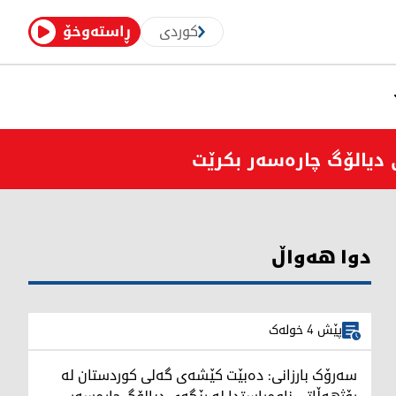
کوردی
ڕاستەوخۆ
 دیالۆگ چارەسەر بکرێت
دوا هەواڵ
پێش 4 خولەک
سەرۆک بارزانی: دەبێت كێشەی گەلی كوردستان لە