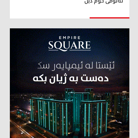
ئەتومى کۆم دبن