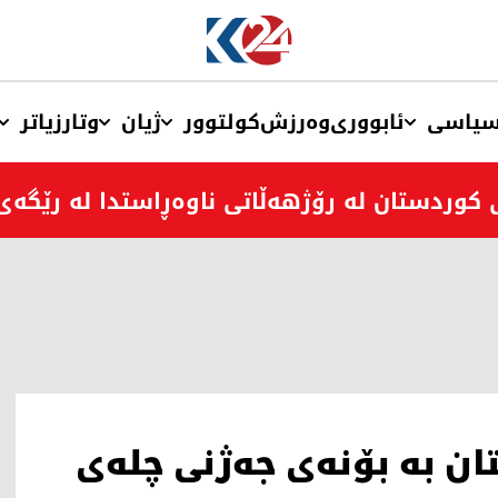
یاسی
ئابووری
وەرزش
کولتوور
ژیان
وتار
زیاتر
كوردستان لە رۆژهەڵاتی ناوەڕاستدا لە رێگەی
به‌ بۆنه‌ی جه‌ژنی چله‌ی