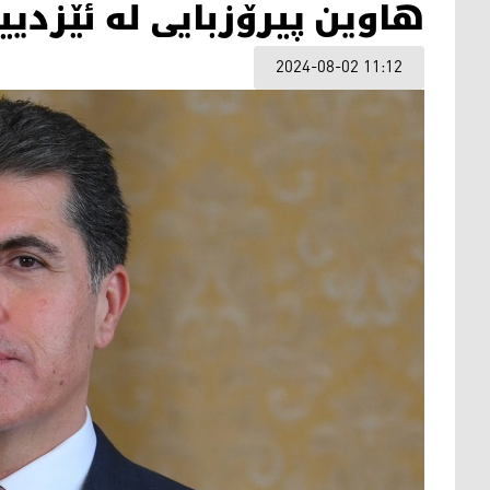
هاوین پیرۆزبایی له‌ ئێزدیی
2024-08-02 11:12