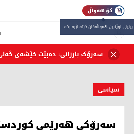
کۆ هەواڵ
 بینینی نوێترین هەواڵەکان کرتە لێرە بکە
س
سەرۆک بارزانی: دەبێت كێشەی گەلی 
سیاسی
سه‌رۆكی هه‌رێمی كوردستان 