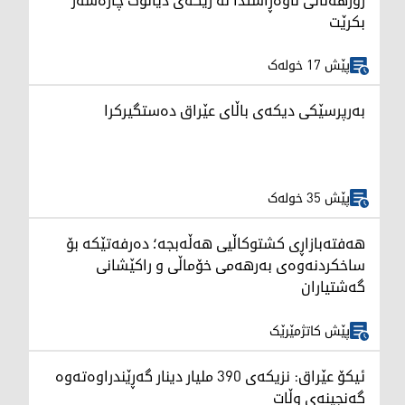
رۆژهەڵاتی ناوەڕاستدا لە رێگەی دیالۆگ چارەسەر
بکرێت
پێش 17 خولەک
بەرپرسێکی دیکەی باڵای عێراق دەستگیرکرا
پێش 35 خولەک
هەفتەبازاڕی کشتوکاڵیی هەڵەبجە؛ دەرفەتێکە بۆ
ساخکردنەوەی بەرهەمی خۆماڵی و راکێشانی
گەشتیاران
پێش کاتژمێرێک
ئیکۆ عێراق: نزیکەی 390 ملیار دینار گەڕێندراوەتەوە
گەنجینەی وڵات