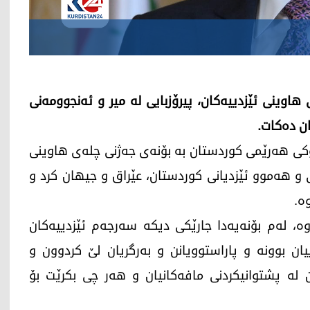
اوینی ئێزدییه‌كان، پیرۆزبایی له‌ میر و ئه‌نجوومه‌نی
ن ده‌كات.
یرڤان بارزانی، سه‌رۆكی هه‌رێمی كوردستان به‌ بۆنه‌ی جه‌ژنی چله‌ی هاوینی
انی و هه‌موو ئێزدیانی كوردستان، عێراق و جیهان كرد و
ه‌.
، له‌م بۆنه‌یه‌دا جارێكی دیكه‌ سه‌رجه‌م ئێزدییه‌كان
رییان بوونه‌ و پاراستوویانن و به‌رگریان لێ كردوون و
بن له‌ پشتوانیكردنی مافه‌كانیان و هه‌ر چی بكرێت بۆ