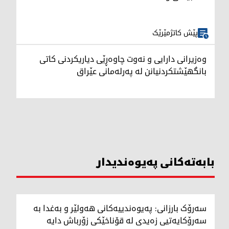
پێش کاتژمێرێک
وەزیرانی دارایی و نەوت چاوەڕێی دیاریکردنی کاتی
بانگهێشتکردنیانن لە پەرلەمانی عێراق
بابەتەکانی پەیوەندیدار
سەرۆک بارزانی: پەیوەندییەکانی هەولێر و بەغدا بە
سەرۆکایەتیی زەیدی لە قۆناخێکی زۆرباش دایە