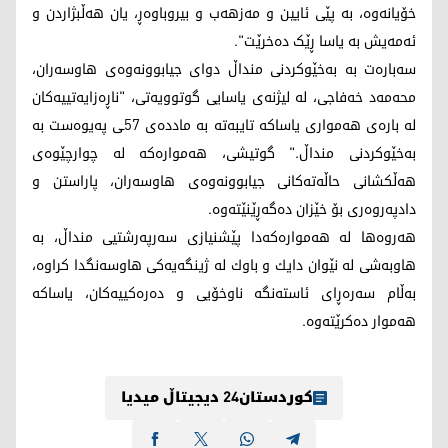
خۆیانەوە، بە پێی ئایین و مەزهەب و بیروباوەڕ، یان هەڵبژاردن و
ئەمەیش بە یاسا ڕێک دەخرێت".
سه‌باره‌ت به‌ به‌خێوكردنی منداڵ دوای جیابوونه‌وه‌ی هاوسه‌ران،
محه‌مه‌د خه‌فاجی، له ‌لیژنه‌ی یاسایی گوتوویه‌تی، "ناڕه‌زایه‌تییه‌كان
له‌ باره‌ی هه‌مواری یاساكه‌ تایبه‌ته‌ به‌ مادده‌ی 57ـی په‌یوه‌ست به‌
به‌خێوكردنی منداڵ." گوتیشی، هه‌مواره‌كه‌ له‌ چوارچێوه‌ی
هه‌ڵكشانی حاڵه‌ته‌كانی جیابوونه‌وه‌ی هاوسه‌ران، پاراستن و
دادپه‌روه‌ری بۆ خێزان ده‌گه‌ڕێنێته‌وه.
هەروەها له ‌هه‌مواره‌كه‌دا پێشنیازی سه‌رپه‌رشتیی منداڵ، به‌
هاوبه‌شی له‌ نێوان دایك و باوك له ‌ژینگه‌یه‌كی هاوسه‌نگدا كراوه‌،
به‌ڵام سه‌ره‌ڕای ئاسته‌نگه‌ ناوخۆیی و ده‌ره‌كییه‌كان، یاساكه‌
هه‌موار ده‌كرێته‌وه‌.
کوردستان24 دیجیتاڵ میدیا