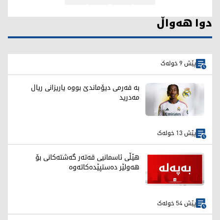
دوا هەواڵ
پێش 9 خولەک
بە فەرمی دیۆماندێ بووە یاریزانی ریال
مەدرید
پێش 13 خولەک
هێڵی ئاسمانیی قەتەر گەشتەکانی بۆ
هەولێر دەستپێدەکاتەوە
پێش 54 خولەک