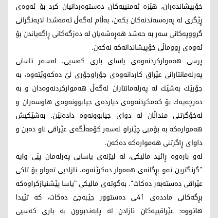
خۆپیشانده‌ران، هێزه‌ ئه‌منییه‌كان ده‌ستوه‌ردانیان كرد بۆ ئه‌وه‌ی
ڕێگری له‌ په‌ره‌سه‌ندنه‌كان بكه‌ن، به‌ڵام له‌گه‌ڵ ئه‌مه‌شدا لایه‌نگرانی
گرووپه‌كانی سه‌ر به‌ حه‌شد هه‌ڕه‌شه‌یان له‌ ده‌زگه‌كانی ڕاگه‌یاندن بۆ
ئه‌وه‌ی ڕووماڵی خۆپیشاندانه‌كه‌ نه‌كه‌ن.
پرسی هه‌مواركردنه‌وه‌ی یاسای باری كه‌سیی، له‌سه‌ر ئاستی
په‌رله‌مانتارانی عێراق كاردانه‌وه‌ی جۆراوجۆری لێ ده‌كه‌وێته‌وه‌، به‌
جۆرێك به‌شێك له‌ په‌رله‌مانتاران له‌گه‌ڵ هه‌مواركردنه‌وه‌دان و به‌
ده‌رچه‌یه‌ك بۆ كه‌مكردنه‌وه‌ی دیارده‌ی جیابوونه‌وه‌ی هاوسه‌ران و
له‌خۆگرتنی منداڵان له ‌دوای جیابوونه‌وه‌ داده‌نێن. به‌شێكیش
هه‌مواره‌كه‌ به‌ بۆمبی چێنراو له‌سه‌ر كۆمه‌ڵگه‌ی عێراقی ناو ده‌بن و
داوای ڕاگرتنی هه‌مواره‌كه‌ ده‌كه‌ن.
له‌و باره‌‌وه‌ ڕائید مالیكی، له ‌لیژنه‌ی یاسایی په‌رله‌مان پێی وایه‌
"گرنگترین ئه‌و بڕگانه‌ی هه‌موار ده‌كرێنه‌وه‌، ئازادیی ته‌واو بۆ‌ تاكی
عێراقی ده‌سته‌به‌ر ده‌كات". به‌گوته‌ی مالیكی "یاسا پێشنیازکراوەکە
بڕگەکانی ماددەی 41ـی دەستوور جێبەجێ دەکات، کە تێیدا
هاتووە: عێراقییەکان ئازادن لە پابەندبوون بە باری کەسیی