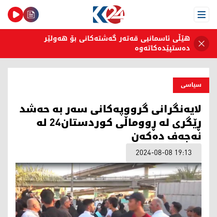
Open Menu
هێڵی ئاسمانیی قەتەر گەشتەکانی بۆ هەولێر
دەستپێدەکاتەوە
سیاسی
لایه‌نگرانی گرووپه‌كانی سه‌ر به‌ حه‌شد
ڕێگری له‌ ڕووماڵی كوردستان24 له‌
نه‌جه‌ف ده‌كه‌ن
2024-08-08 19:13