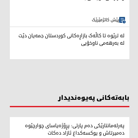
پێش کاتژمێرێک
لە ترێوە تا کاڵەک بازاڕەکانی کوردستان جمەیان دێت
لە بەرهەمی ناوخۆیی
بابەتەکانی پەیوەندیدار
پەرلەمانتارێکی دەم پارتی: پڕۆژەیاسای چوارچێوە
دەمیرتاش و یوکسەکداغ ئازاد دەکات