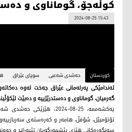
کوڵەجۆ، گوماناوی و دەست
2024-08-25 15:43
کوردستان
حەشدی شەعبی
سوپای عێراق
هێ
ئەندامێکی پەرلەمانی عێراق جەخت لەوە دەکات
گەرمیان، گوماناوی و دەستدرێژییە و دەبێت لێکۆڵین
ئۆتۆمبێل، شۆفڵ، هامەر و کەرەستەی سەربازییەوە
سەنگەرەکانی هێزی پێشمەرگەیان تێپەڕاند و چوون