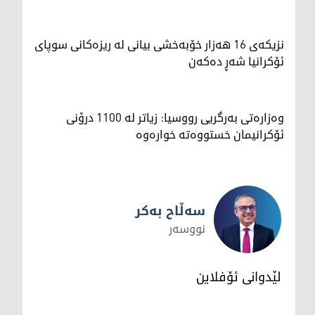
نزیکەی 16 هەزار خۆبەخشی بیانی لە ریزەکانی سوپای
ئۆکرانیا شەڕ دەکەن
وەزارەتی بەرگریی رووسیا: زیاتر لە 1100 درۆنی
ئۆکرانیمان خستووەتە خوارەوە
سەڵاح بەکر
نووسەر
سەڵاح بەکر
لێدوانی ئۆفلاین