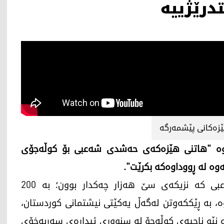
درێژییە
زەکانی پێشمەرگە
ەوە "هاتنی هێزەکەی حەشدی شەعبی بۆ کوڵەجۆی
ەوە لە ڕووداوەکە بکرێت".
یەکشەممە، 25-08-2024، هێزێکی حەشدی شەعبی کە نزیکەی سێ هەزار چەکدار بوون؛ بە 200
، بە ڕێککەوتن لەگەڵ یەکێتی نیشتمانی کوردستان،
ە نێو ناحیەی کوڵەجۆ لە سنووری ئیدارەی سەربەخۆی