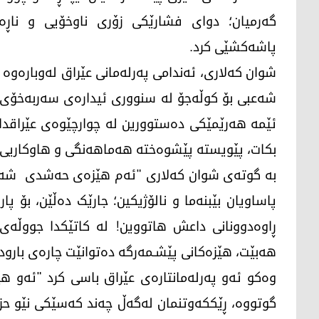
گەرمیان؛ دوای فشارێکی زۆری ناوخۆیی و ناڕە
پاشەکشێی کرد.
شەعبی بۆ کوڵەجۆ لە سنووری ئیدارەی سەربەخۆی گ
ئێمە هەرێمێکی دەستوورین لە چوارچێوەی عێراقدا
بکات، پێویستە پێشوەختە هەماهەنگی و هاوکاریی 
بە گوتەی شوان کەلاری "ئەم هێزەی حەشدی شەعبی 
پاساویان بێبنەما و نالۆژیکین؛ جارێک دەڵێن، بۆ پ
ڕاوەدوونانی داعش هاتووین! لە کاتێکدا جووڵە
هەبێت، هێزەکانی پێشـمەرگە دەتوانێت چارەی بارو
وەکو ئەو پەرلەمانتارەی عێراق باسی کرد "ئەو ه
گوتووە، ڕێککەوتنمان لەگەڵ چەند کەسێکی نێو حزب