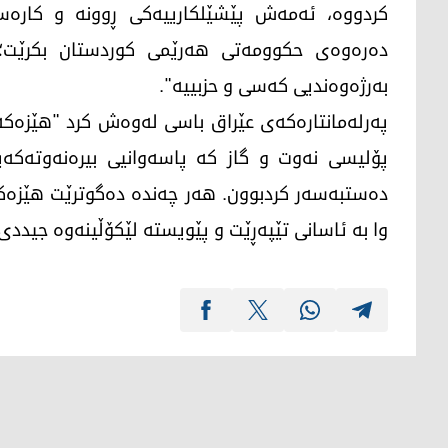
کردووە، ئەمەش پێشێلکارییەکی ڕوونە و کارەس
دەرەوەی حکوومەتی هەرێمی کوردستان بکرێت؛ گ
بەرژەوەندیی کەسی و حزبییە".
پۆلیسی نەوت و گاز کە پاسەوانیی بیرەنەوتەکەیا
دەستبەسەر کردبوون. هەر چەندە دەگوترێت هێزەکە
وا بە ئاسانی تێپەڕێت و پێویستە لێكۆڵینەوە جیددی 