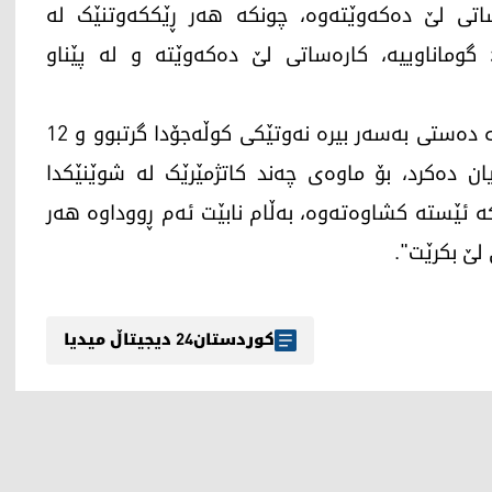
اتی لێ دەکەوێتەوە، چونکە هەر ڕێککەوتنێک لە
وماناوییە، کارەساتی لێ دەکەوێتە و لە پێناو
پەرلەمانتارەکەی عێراق باسی لەوەش کرد "هێزەکە دەستی بەسەر بیرە نەوتێکی کوڵەجۆدا گرتبوو و 12
ن دەکرد، بۆ ماوەی چەند کاتژمێرێک لە شوێنێکدا
 ئێستە کشاوەتەوە، بەڵام نابێت ئەم ڕووداوە هەر
لێ بکرێت".
کوردستان24 دیجیتاڵ میدیا