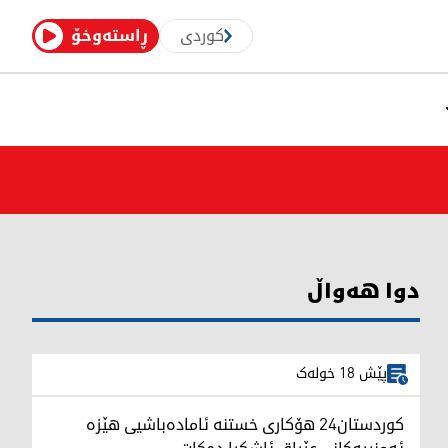
کوردی
ڕاستەوخۆ
دوا هەواڵ
پێش 18 خولەک
کوردستان24 هۆکاری خستنە ئامادەباشیی هێزە