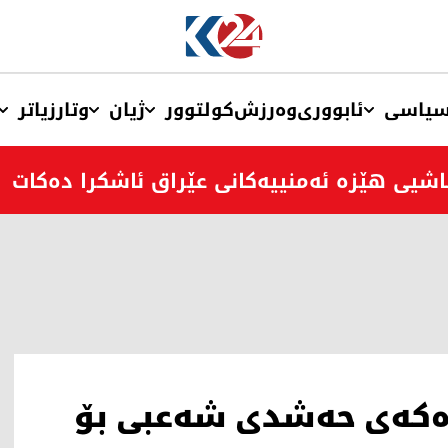
یاسی
ئابووری
وەرزش
کولتوور
ژیان
وتار
زیاتر
زەکەی حەشدی شەعبی بۆ