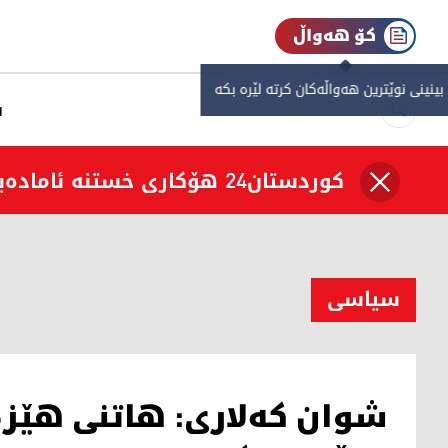
کۆ هەواڵ
 بینینی نوێترین هەواڵەکان کرتە لێرە بکە
س
کوردستان24 هۆکاری خستنە ئامادەباشیی هێزە ئەمنییەکانی عێراق ئاشکرا دەکات
سیاسی
شوان کەلاری: هاتنی هێ