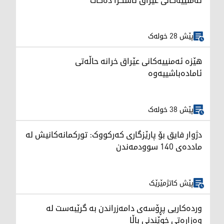
ئەمنییەکانی عێراق ئاشکرا دەکات
پێش 28 خولەک
هێزە ئەمنییەکانی عێراق خرانە حاڵەتی
ئامادەباشییەوە
پێش 38 خولەک
دژوار فایق بۆ پارێزگاری کەرکووک: تورکمانەکانیش لە
ماددەی 140 سوودمەندن
پێش کاتژمێرێک
وردەکاریی پڕۆسەی دامەزراندن بە گرێبەست لە
وەزارەتی خوێندنی باڵا