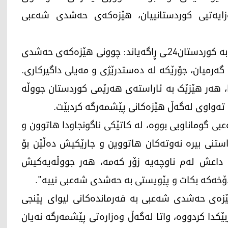
زایەتیی کوردستانییان، هێزەکەی حەشدی شەعبی
شوان کەلاری، ئەندامی پەرلەمانی عێراق لەوبارەوە بە کوردستان24ـی ڕاگەیاند: چوونی هێزەکەی حەشدی
ەرمیان، جۆرێکە لە دەستدرێژی و مەیلی داگیرکاری.
، هەر هێزێک بە ئاراستەی هەرێمی کوردستان جووڵە
تەواوی لەگەڵ هێزەکانی پێشمەرگە کردبێت.
گوماناویی بووە، لە کاتێکی ناگونجاودا هاتوون و
اراستنی بیرە نەوتەکان هاتووین و جارێکیش دەڵێن بۆ
ی داعش لەم ناوچەیە زۆر کەمە، هەر جووڵەیەکیش
دۆخەکە بکات و پێویستی بە حەشدی شەعبی نییە".
ێزەی حەشدی شەعبی بە فەرماندەکانی لیوای پێنجی
ێکدا کردووە، واتا لەگەڵ وەزارەتی پێشمەرگە نەیان