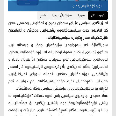
تۆڕە کۆمەڵایەتییەکان
کوردستان
سوپا
سۆشیاڵ میدیا
شەڕ
لە ژینگەی سیاسی عێراق سەدان پەیج و ئەکاونتی وەهمی هەن
کە لەلایەن حزبە سیاسییەکانەوە پشتیوانیی دەکرێن و ئامانجیان
هێرشکردنە سەر ڕکابەرە سیاسییەکانیانە.
سوپاگەلێک کە سەرچاوەی هێزەکەیان چەک و جبەخانە نین،
بەڵکوو ژمارەی لایک و هەوادارەکانیانە لە تۆڕە کۆمەڵایەتییەکان.
ئەوەانەی سەرکردایەتیی ئەم سوپایانە دەکەن زۆرینەیان نادیار و
نەناسراون؛ بەڵام لە ڕێگەی بڵاوکردنەوەی ناڕاستییەوە کار لەسەر
وێرانکردنی دوژمنەکانیان دەکەن. ئەمانە سوپای ئەلیکترۆنین،
مەیدانی شەڕەکەیان تۆڕە کۆمەڵایەتییەکانە؛ بەم دواییانە ئەم
تۆڕانە بۆ یەکلاییکردنەوەی ململانێی سیاسی بەکار دەهێنرێن.
عەلا حەیدی، چاودێری سیاسیی باس لەوە دەکات "خۆشاردنەوە لە
پشتی تۆڕەکۆمەڵایەتییەکانەوە باشترین ڕێگەیە بۆ هەڵهاتن لە
یاسا و لێپرسینەوە. ئەگەر ئەمڕۆ کەسێک ناوی دیار بێت و تۆمەت