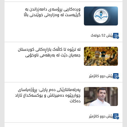
وردەکاریی پڕۆسەی دامەزراندن بە
گرێبەست لە وەزارەتی خوێندنی باڵا
پێش 52 خولەک
لە ترێوە تا کاڵەک بازاڕەکانی کوردستان
جمەیان دێت لە بەرهەمی ناوخۆیی
پێش دوو کاتژمێر
پەرلەمانتارێکی دەم پارتی: پڕۆژەیاسای
چوارچێوە دەمیرتاش و یوکسەکداغ ئازاد
دەکات
پێش دوو کاتژمێر