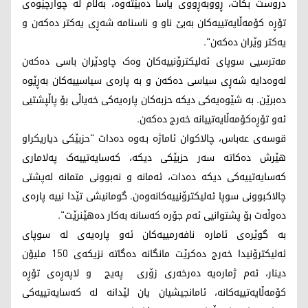
دروست بکات، ڕووبەڕووی یاسا دەبێتەوە، بەڵام لە چوارچێوەی
تۆڕە کۆمەڵایەتییەکان بەبێ ناو و ناسنامە شەڕی یەکتر دەکەن و
یەکتر وێران دەکەن".
مەترسیی سوپای ئەلیکترۆنییەکان وەک چاودێران باسی دەکەن
لەوەدایە شەڕی سیاسی دەکەن و بە پارەی سیاسییەکان بەڕێوە
دەبرێن. بە شێوەیەکی دیکە حزبەکان پارەیەکی خەیاڵی بۆ پاڵپشتیی
ئەو تۆڕەکۆمەڵایەتییانە خەرج دەکەن.
قوسەی عەباس، چالاکوان ئاماژە بـەوە دەدات "حزبێکی دیاریکراو
هێرش دەکاتە سەر حزبێکی دیکە، کەسایەتییەک پەلاماری
کەسایەتییەکی دیکە دەدات، ئەمانە و نەبوونی متمانە لەپشتی
چالاکبوونی سوپا ئەلیکترۆنییەکانەوەن. گومانیشی تێدا نییە پارەی
دەوڵەت بۆ پشتوانیی ئەم جۆرە کەسانە بەکار دەهێنرێت".
بە گوێرەی ئامارە نافەرمییەکان ئەو پارەیەی لە سوپای
ئەلیکترۆنیدا خەرج دەکرێت مانگانە دەگاتە نزیکەی 150 ملیۆن
دینار، ئەم ژمارەیە دەرخەری زۆری پەیج و لاپەڕەی تۆڕە
کۆمەڵایەتییەکانە، ئامانجیشیان یان لێدانە لە کەسایەتییەکی