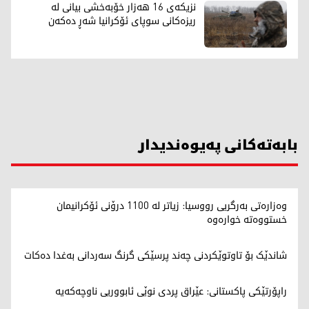
نزیکەی 16 هەزار خۆبەخشی بیانی لە
ریزەکانی سوپای ئۆکرانیا شەڕ دەکەن
بابەتەکانی پەیوەندیدار
وەزارەتی بەرگریی رووسیا: زیاتر لە 1100 درۆنی ئۆکرانیمان
خستووەتە خوارەوە
شاندێک بۆ تاوتوێکردنی چەند پرسێکی گرنگ سەردانی بەغدا دەکات
راپۆرتێکی پاکستانی: عێراق پردی نوێی ئابووریی ناوچەکەیە