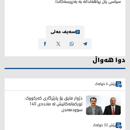
سیاسی یان پیاهەڵدانە بە بەرپرسەکاندا.
سەیف عەلی
دوا هەواڵ
پێش 6 خولەک
دژوار فایق بۆ پارێزگاری کەرکووک:
تورکمانەکانیش لە ماددەی 140
سوودمەندن
پێش 32 خولەک