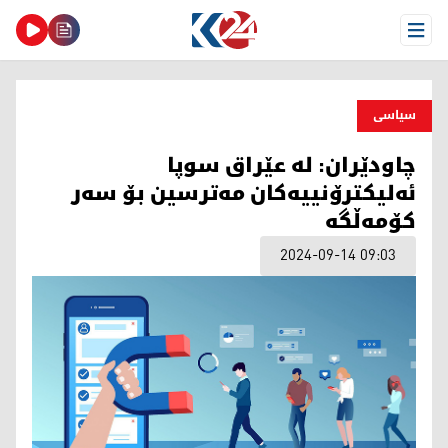
Open Menu
سیاسی
چاودێران: لە عێراق سوپا
ئه‌لیكترۆنییه‌كان مه‌ترسین بۆ سه‌ر
كۆمه‌ڵگه‌
2024-09-14 09:03