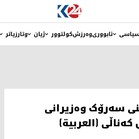
یاسی
ئابووری
وەرزش
کولتوور
ژیان
وتار
زیاتر
ی سەرۆک وەزیرانی
ەناڵی (العربیة)