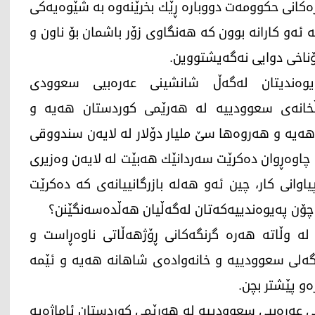
رەكانی حكوومەت دووبارە ڕێك بخرێنەوە بە شێوەیەكی
ە ئەو كارانە بوون كە هەنگاوی زۆر باشمان بۆ ناون و
ناخی دوایی نەگەیشتووین.
ەندیتان لەگەڵ شانشینی عەرەبیی سعوودی
خانەی سعووديیە لە هەرێمی كوردستان هەیە و
هەیە و هەروەها سێ ملیار دۆلار لە لایەن سندووقی
 چاوەڕوان دەكرێت سەردانێك هەبێت لە لایەن وەزیری
اوانی كار، چین ئەو هەلە بازرگانییانەی كە دەكرێت
چۆن پەیوەندییەكەتان لەگەڵیان هەڵدەسەنگێنن؟
ە وڵاتە هەرە گرنگەكانی ڕۆژهەڵاتی ناوەڕاست و
گەلی سعووديیە و خانەوادەی شاهانە هەیە و ئێمە
ەو پێشتر بچن.
ی عەرەبیی سعووديیە لە هەرێمی كوردستان ئاماژەیە