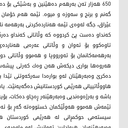
650 هەزار تەن بەرهەم دەهێنین و بەشێكی بۆ د
گەنم و برنج و سەوزە و میوە. ئێمە هەم خۆمان 
عێراق، جگە لەوەی ئێمە هەناردەكردنی بەرهەمە ناوخ
كەنداو دەست پێ كردووە كە وڵاتانی كەنداو دەرگ
تاوەكوو بۆ ئەوان و وڵاتانی عەرەبی هەناردە
بەرهەمەكانمان بۆ ئەورووپا و هەموو وڵاتانی دون
هەروەها بواری دیكەش هەن وەك كەرتی پیشەسازی
دەكرێ وەبەرهێنان لەو بوارەدا سەركەوتنی تێدا
هاووڵاتیيانی هەرێمی كوردستانیش دەگەیەنێت. یا
باشە و بەرژەوەندیی وەبەرهێنەر ڕەچاو دەكات، بۆی
ئێمەش هەموو هەوڵێكمان خستووه‌تە گەڕ بۆ ئەوە
سیستەمی حوكمڕانی لە هەرێمی كوردستان هەب
وەبەرهێنەران، هیوادارین ئەوانیش لەو ماوەیەی ل