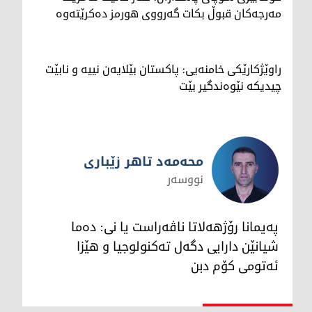
مەرجەکان قبوڵ بکات گەرووی هورمز دەکرێتەوە
راوێژکارێکی خامنەیی: پاکستان بێلایەن نییە و نابێت
چیدیکە نێوەندگیر بێت
محەمەد تاهر زێبارى
نووسەر
محەمەد تاهر زێبارى
پەیمانا رۆژهەلاتا ناڤەراست یا نى: دەما
شیانێن دارایى دگەل تەکنولوجیا و هێزا
ئەتومى کۆم دبن