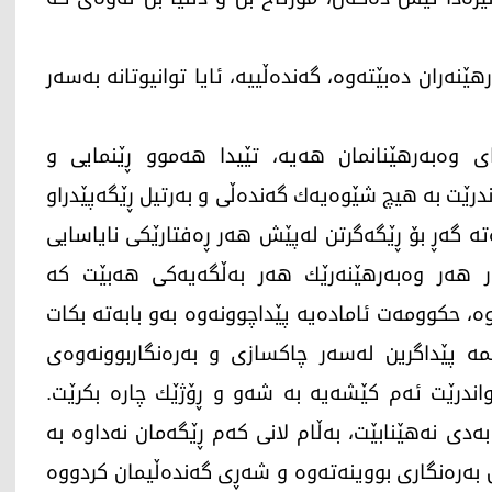
ەران دەبێتەوە، گەندەڵییە، ئایا توانیوتانە بەسەر
وەبەرهێنانمان هەیە، تێیدا هەموو ڕێنمایی و
اندرێت بە هیچ شێوەیەك گەندەڵی و بەرتیل ڕێگەپێدراو
تە گەڕ بۆ ڕێگەگرتن لەپێش هەر ڕەفتارێكی نایاسایی
ر هەر وەبەرهێنەرێك هەر بەڵگەیەكی هەبێت كە
ە، حكوومەت ئامادەیە پێداچوونەوە بەو بابەتە بكات
مە پێداگرین لەسەر چاكسازی و بەرەنگاربوونەوەی
اتواندرێت ئەم كێشەیە بە شەو و ڕۆژێك چارە بكرێت.
دی نەهێنابێت، بەڵام لانی كەم ڕێگەمان نەداوە بە
 بەرەنگاری بووینەتەوە و شەڕی گەندەڵیمان كردووە