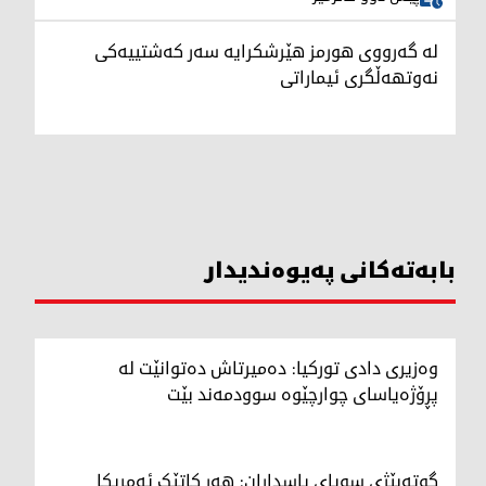
لە گەرووی هورمز هێرشکرایە سەر کەشتییەکی
نەوتهەڵگری ئیماراتی
بابەتەکانی پەیوەندیدار
وەزیری دادی تورکیا: دەمیرتاش دەتوانێت لە
پڕۆژەیاسای چوارچێوە سوودمەند بێت
گوتەبێژی سوپای پاسداران: هەر کاتێک ئەمریکا