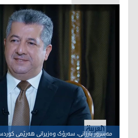
مەسرور بارزانی، سەرۆک وەزیرانی هەرێمی کوردس