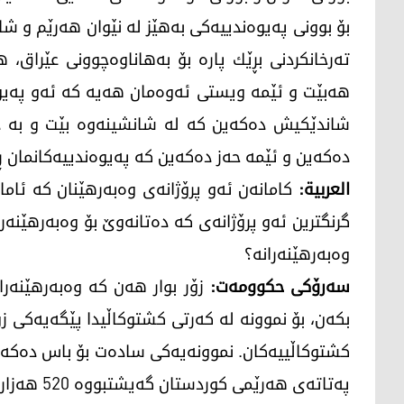
بۆ بوونی پەیوەندییەكی بەهێز لە نێوان هەرێم و ش
تەرخانكردنی بڕێك پارە بۆ بەهاناوەچوونی عێراق
هەبێت و ئێمە ویستی ئەوەمان هەیە كە ئەو پەیوە
شاندێكیش دەكەین كە لە شانشینەوە بێت و بە دڵن
دەكەین و ئێمە حەز دەكەین كە پەیوەندییەكانمان ڕۆژ
العربیة:
كامانەن ئەو پرۆژانەی وەبەرهێنان كە ئاما
گرنگترین ئەو پرۆژانەی كە دەتانەوێ بۆ وەبەرهێنەرا
وەبەرهێنەرانە؟
سەرۆكی حكوومەت:
زۆر بوار هەن كە وەبەرهێنەرا
بكەن، بۆ نموونە لە كەرتی كشتوكاڵیدا پێگەیەكی ز
كشتوكاڵییەكان. نموونەیەكی سادەت بۆ باس دەكەم
پەتاتەی هەر