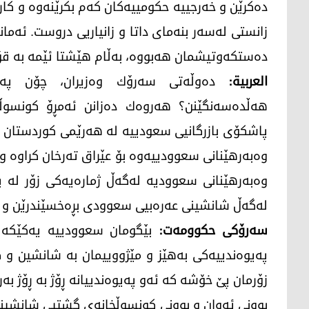
دەكرێن و خەرجییە حكومییەكان كەم بكرێنەوە و كا
زانستی لەسەر بنەمای داتا و زانیاریی دروست. ئەمان
دەستكەوتیشمان هەبووە، بەڵام هێشتا ئێمە بە قۆ
العربیة:
دەوڵەتی سەرۆك وەزیران، چۆن پەیو
هەڵدەسەنگێنن؟ هەروەك دەزانن ئەمڕۆ كونسوڵ
پاشكۆی بازرگانیی سعودیيە لە هەرێمی كوردستان 
وەبەرهێنانی سعوودییەوە بۆ عێراق تەرخان كراوە و
وەبەرهێنانی سعوودیە لەگەڵ ژمارەیەكی زۆر لە پی
لەگەڵ شانشینی عەرەبیی سعوودی بڕەخسێندرێن و 
سەرۆكی حكوومەت:
بێگومان سعوودیيە یەكێكە ل
پەیوەندییەكی بەهێز و مێژووییمان بە شانشین و 
زۆرمان پێ خۆشە كە ئەو پەیوەندییانە ڕۆژ بە ڕۆژ بەر
بوونی ئەوان و بوونی كونسوڵخانەی گشتیی شانشین