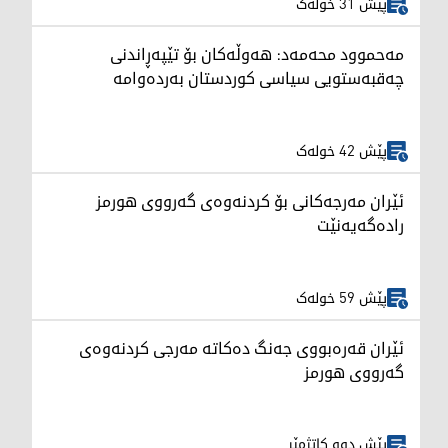
پێش 31 خولەک
مەحموود محەمەد: هەوڵەکان بۆ تێپەڕاندنی
چەقبەستویی سیاسی کوردستان بەردەوامە
پێش 42 خولەک
ئێران مەرجەکانی بۆ کردنەوەی گەرووی هورمز
رادەگەیەنێت
پێش 59 خولەک
ئێران قەرەبووی جەنگ دەکاتە مەرجی کردنەوەی
گەرووی هورمز
پێش دوو کاتژمێر