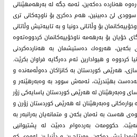
ەرەوە هەناردە دەكەین، ئەمە جگە لە بەرهەمهێنانی
سوودی لێ دەبینین، هەم دەكرێ بۆ ناوچەكانی تری
ۆییەكانمان بۆ وڵاتانی دونیا و بە تایبەتیش وڵاتانی
ای خۆیان بۆ بەرهەمە ناوخۆییەكانمان كردووه‌تەوە
ی بكەین، هەروەك دەستیشمان بە هەناردەكردنی
یا كردووە و هیوادارین ئەم دەرگایە فراوان بكرێت.
، هەرێمی كوردستان بە کانزاکان دەوڵەمەندە و
 بەدەست بهێندرێت، ئەمەش سوود بە وەبەرهێنەر و
سای وەبەرهێنان لە هەرێمی كوردستان یاسایەكی زۆر
ە بوارەكانی وەبەرهێنان لە هەرێمی كوردستان زۆرن و
ی هەست بە ئەمان بكەن و متمانەیان بەرانبەر بە
ێت. حكوومەت بەردەوام دەبێت لە پشتیوانیی
ێرەدا ئیش دەكەن، مورتاح بن و دڵنیا بن لەوەی كە