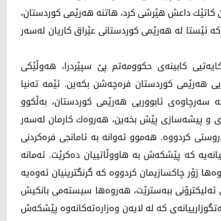
ن كاتێك داعش هێرشی كرد، هاتنە هەرێمی كوردستان،
 كە ئێستا لە هەرێمی كوردستانی عێراق كاریان لەسەر
ەتیی كابینەی حكوومەتم پێ سپێردرا، هەوڵێكی
یی هەرێمی كوردستان فرەچەشن بكەین. ئێمە تەنیا
ە سەرچاوەی ئابووریی هەرێمی كوردستان، بەڵکوو
ی و پیشەسازی پێش بخەین، هەروەك كارمان لەسەر
روستی كردووە. هەموو ئەوانە بە ئامانجی فرەكردنی
یانەیە كە پێشكەش بە هاووڵاتیيان دەكرێت. ئەمانە
ها زۆر چاكسازیمان كردووە كە گرنگترینیان ئەوەیە
 ئەلیكترۆنی ببەسترێت، هەروەها سیستەمی بانكیش
ەتگوزارییانەی كە لە لایەن وەزارەتەكانەوە پێشكەش