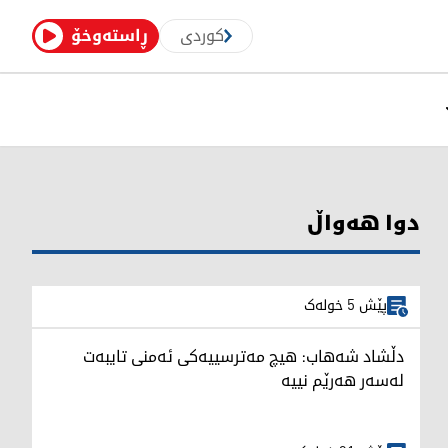
کوردی
ڕاستەوخۆ
دوا هەواڵ
پێش 5 خولەک
دڵشاد شەهاب: هیچ مەترسییەکی ئەمنی تایبەت
لەسەر هەرێم نییە