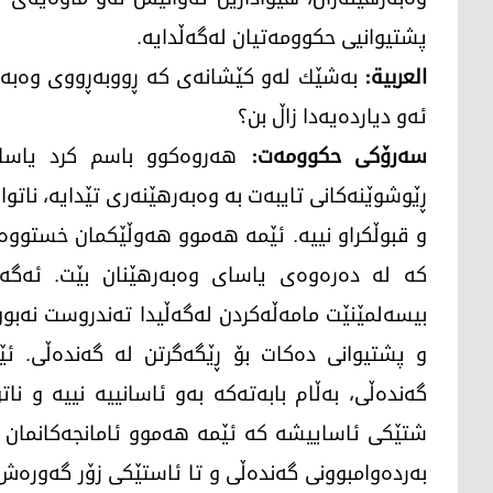
پشتیوانیی حكوومەتیان لەگەڵدایە.
العربیة:
بەشێك لەو كێشانەی كە ڕووبەڕووی وەبەرهێن
ئەو دیاردەیەدا زاڵ بن؟
سەرۆكی حكوومەت:
هەروەكوو باسم كرد یاسای 
ڕێوشوێنەكانی تایبەت بە وەبەرهێنەری تێدایە، ناتو
و قبوڵکراو نییە. ئێمە هەموو هەوڵێكمان خستووه‌
كە لە دەرەوەی یاسای وەبەرهێنان بێت. ئەگە
بیسەلمێنێت مامەڵەكردن لەگەڵیدا تەندروست نەبوو
و پشتیوانی دەكات بۆ ڕێگەگرتن لە گەندەڵی. ئێ
گەندەڵی، بەڵام بابەتەكە بەو ئاسانییە نییە و ن
شتێكی ئاساییشە كە ئێمە هەموو ئامانجەكانمان بە
بەردەوامبوونی گەندەڵی و تا ئاستێكی زۆر گەورەش