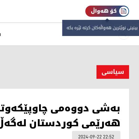
کۆ هەواڵ
 بینینی نوێترین هەواڵەکان کرتە لێرە بکە
س
سیاسی
بەشی دووەمی چاوپێکەوتن
هەرێمی کوردستان لەگەڵ ک
2024-09-22 22:52