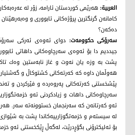
العربیة:
هەرێمی كوردستان ئارامە، زۆر لە عەرەبەكا
كامانەن گرنگترین پرۆژەكانی ئابووری و وەبەرهێنان
دەكەن؟
سەرۆكی حكوومەت:
دوای ئەوەی ئەركی سەرۆكای
جیددیم دا بۆ ئەوەی سەرچاوەكانی داهاتی ئابوور
پشت بە وزە یان نەوت و غاز نابەستین وەك تاك
هەوڵمان داوە كە كەرتەكانی كشتوكاڵ و گەشتیار
پێشخستنی كەرتەكانی پەروەردە و فێركردن و تەند
سەرچاوەكانی داهات و زیادكردنی ئەو خزمەتگوزاری
ئەو كەرتانەن كە سەرنجمان خستوونەتە سەر. هەروە
لە سیستەم و خزمەتگوزارییەكاندا پشت بە شێوازی
بۆ ئەلیكترۆنی بگۆڕدرێت، لەگەڵ ڕێكخستنی ئەو خزم