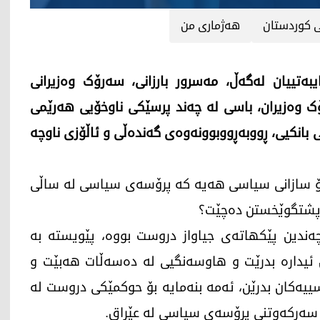
 کوردستان
هەژماری من
ەتییان لەگەڵ، مەسرور بارزانی، سەرۆک وەزیرانی
 وەزیران، باسی لە چەند پرسێکی ناوخۆیی هەرێمی
ی بانکیی، ڕووبەڕووبوونەوەی گەندەڵی و ئاڵۆزی ناوچە
 بۆ سازانی سیاسی هەیە كە پرۆسەی سیاسی لە ساڵی
چەندین پێكهاتەی جیاواز دروست بووە، پێویستە بە
ئیدارە بدرێت و هاوسەنگیی لە دەسەڵات هەبێت و
سییەكان بدرێن، ئەمە بنەمایە بۆ حوكمێكی دروست لە
ۆ سەركەوتنی پرۆسەی سیاسی لە عێراق.