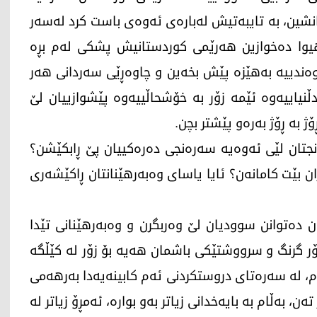
انشین، بە تایبەتیش لەبارەی ئەوەی باست كرد لەسەر
، هیوا دەخوازین هەرێمی كوردستانیش پشكی لەم بڕە
ندییە بەهێزه‌ پێش بخەین و چاوەڕێی سەردانی هەر
یاییەوە ئێمە زۆر بە خۆشحاڵییەوە پێشوازییان لێ
 بە ڕۆژ بەرەو پێشتر بچن.
نجتان لێی ئەوەیە سەرەنجی دەرەكییان پێ ڕابكێشن؟
ن بێت کامانه‌ن؟ ئایا یاسای وەبەرهێنانتان ڕاكێشەری
ن دەتوانن سووديان لێ وەربگرن و وەبەرهێنانی تێدا
ۆر گرنگ و سرووشتێكی باشمان هەیە بۆ زۆر لە كێڵگە
، لە سەرەتای دروستكردنی ئەم كابینەیەدا بەرهەمی
ێمی كوردستان گەیشتبووە 520 هەزار تەن، بەڵام بە بایەخدانی زیاتر بەو بوارە، ئەمڕۆ زیاتر لە