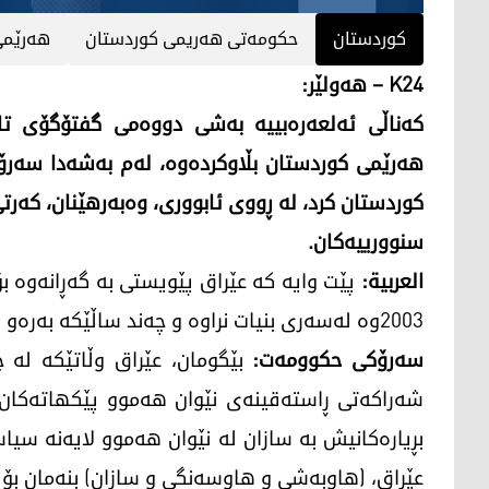
کوردستان
حکومەتی هەریمی کوردستان
هەرێمی
K24 – هەولێر:
کەناڵی ئەلعەرەبییە بەشی دووەمی گفتۆگۆی تایب
هەرێمی کوردستان بڵاوکردەوە، لەم بەشەدا سەرۆک
کوردستان کرد، لە ڕووی ئابووری، وەبەرهێنان، کەرت
سنوورییەکان.
العربیة:
پێت وایە كە عێراق پێویستی بە گەڕانەوە
2003وە لەسەری بنیات نراوە و چەند ساڵێكە بەرەو پشتگوێخستن دەچێت؟
سەرۆکی حکوومەت:
بێگومان، عێراق وڵاتێکە لە 
شەراكەتی ڕاستەقینەی نێوان هەموو پێكهاتەكان 
بڕیارەكانیش بە سازان لە نێوان هەموو لایەنە سیا
عێراق، (هاوبەشی و هاوسەنگی و سازان) بنەمان ب