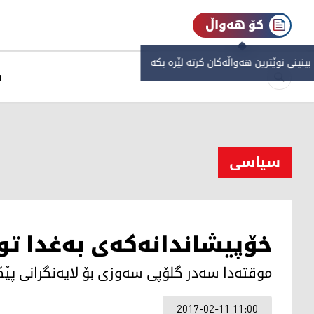
کۆ هەواڵ
 بینینی نوێترین هەواڵەکان کرتە لێرە بکە
س
سیاسی
خۆپیشاندانەكەی بەغدا تو
موقتەدا سەدر گلۆپی سەوزی بۆ لایەنگرانی پێك
2017-02-11 11:00