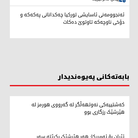
ئەنجوومەنی ئاسایشی تورکیا چەکدانانی پەکەکە و
دۆخی ناوچەکە تاوتوێ دەکات
بابەتەکانی پەیوەندیدار
کەشتییەکی نەوتهەڵگر لە گەرووی هورمز لە
هێرشێک رزگاری بوو
ئێران بۆ ئەمریکا: هەر هێرشێک بکرێتە سەر