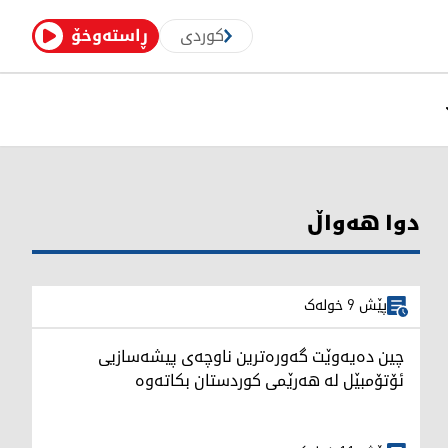
کوردی
ڕاستەوخۆ
دوا هەواڵ
پێش 9 خولەک
چین دەیەوێت گەورەترین ناوچەی پیشەسازیی
ئۆتۆمبێل لە هەرێمی کوردستان بکاتەوە