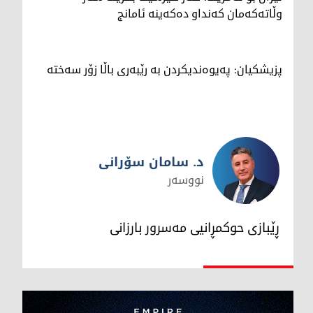
وڵاتەکەمان کەنداو دەکەینە ئامانج
پزیشکیان: پەیوەندیکردن بە رێبەری باڵا زۆر سەختە
د. سامان سۆرانی
نووسەر
د. سامان سۆرانی
ڕێبازی حوکمڕانیی مەسرور بارزانی