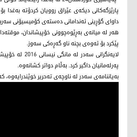
پارێزگەكانی دیكەی عێراق روویان كردۆتە بەغدا بۆ
داوای گۆڕینی ئەندامانی دەستەی كۆمیسیۆنی سەربەخ
ھەر لە میانەی بەڕێوەچوونی خۆپیشاندان، موقتەدا 
پێكرد بۆ ئەوەی بچنە ناو گەڕەكی سەوز.
لایەنگرانی سەدر
پەرلەمانیان داگیر كرد. بەڵام دواتر كشانەوە.
بەیاننامەی سەدر لە ناوچەی تەحریر خوێندرایەوە، كە 