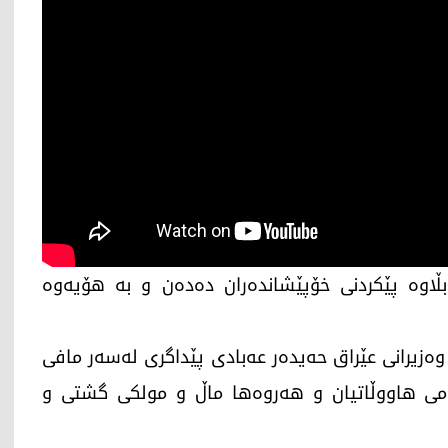
ڵاوە پێكردنی خۆپێشاندەران دەدەن و بە ھۆیەوە
زیرانی‌ عێراق حه‌یده‌ر عه‌بادی‌ پێداگری لەسەر مافی‌
ارامی‌ هاووڵاتیان و ھەروەھا ماڵ و مولكی گشتی و