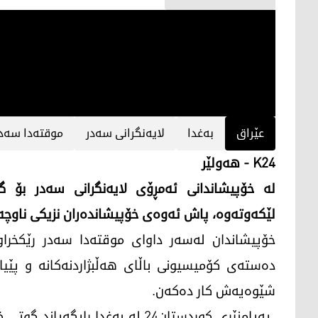
عێراق
بەغدا
لایەنگرانی سەدر
موقتەدا سەدر
K24
- ھەولێر
لە خۆپیشاندانی ئەمڕۆی لایەنگرانی سەدر بۆ گۆ
لێكەوتەوە، پاش ئەوەی خۆپیشاندەران نزیكی ناوچ
خۆپیشاندان لەسەر داوای موقتەدا سەدر رێكخرا
دەستەی كۆمیسیونی باڵای ھەڵبژاردنەكانە و پێیا
شێوەیەش كار دەكەن.
پەیامنێری كوردستان24 لە بەغدا ر