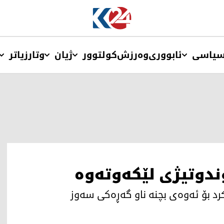
یاسی
ئابووری
وەرزش
کولتوور
ژیان
وتار
زیاتر
ندوتیژی لێكەوتەوە
رد بۆ ئەوەی بچنە ناو گەڕەكی سەوز