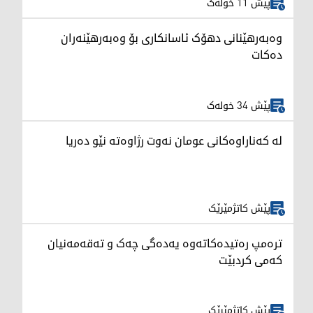
پێش 11 خولەک
وەبەرهێنانی دهۆک ئاسانکاری بۆ وەبەرهێنەران
دەکات
پێش 34 خولەک
لە کەناراوەکانی عومان نەوت رژاوەته‌ نێو ده‌ریا
پێش کاتژمێرێک
ترەمپ رەتیدەکاتەوە یەدەگی چەک و تەقەمەنیان
کەمی کردبێت
پێش کاتژمێرێک