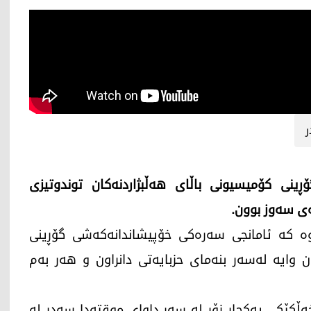
ڕینی كۆمیسیونی باڵای ھەڵبژاردنەكان توندوتیزی
ەی سەوز بوون.
وە كە ئامانجی سەرەكی خۆپیشاندانەكەشی گۆڕینی
ن وایە لەسەر بنەمای حزبایەتی دانراون و ھەر بەم
ایگەیاند گوتی خەڵكێكی یەكجار زۆر لە سەر داوای موقتەدا سەدر لە