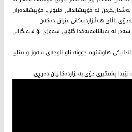
 بەشداریكردن لە خۆپیشاندانی ملیۆنی. خۆپیشاندەران
ۆی باڵای ھەڵبژاردنەكانی عێراق دەكەن.
سەدر لە بەیاننامەیەكدا گلۆپی سەوزی بۆ لایەنگرانی
 لە مانگی نیسانی 2016 لە خۆپیشاندانیكی ھاوشێوە چوونە ناو ناوچەی سەوز و بینای
تێیدا پشتگیری خۆی بە بژاردەكانیان دەربڕی.