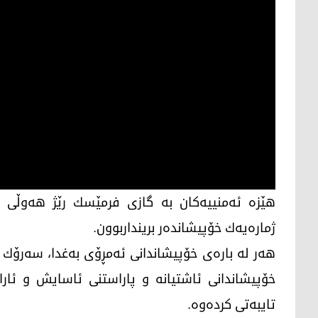
ھێزە ئەمنییەكان بە گازی فرمێسك رێژ ھەوڵی ب
ژمارەیەك خۆپیشاندەر برینداربوون.
ھەر لە بارەی خۆپیشاندانی ئەمڕۆی بەغدا، سه‌رۆك وه‌
خۆپیشاندانی‌ ئاشتیانه ‌و پاراستنی ئاسایش و ئ
تایبەتی كرده‌وه‌.