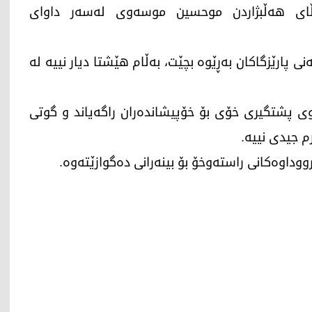
ڵای ھەڵبژاردن موحسین موسەوی لەسەر داوای
 ئەنجومەنی پارێزگاكان بەڕێوە بچێت، بەڵام ھێشتا دیار نییە لە
وی پشتگیری خۆی بۆ خۆپیشاندەران راگەیاند و گوتی
م جیدی نییە.