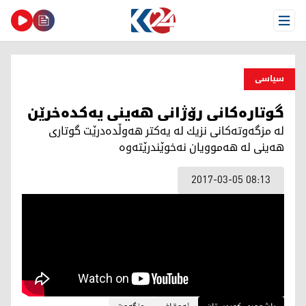
Open Menu
سیاسی
گوتارەكانی رۆژانی ھەینی یەكدەخرێن
لە مزگەوتەكانی نزیك لە یەكتر ھەوڵدەدرێت گوتاری
ھەینی لە ھەموویان نەخوێندرێتەوە
2017-03-05 08:13