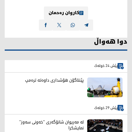
کاروان رەحمان
دوا هەواڵ
پێش 24 خولەک
پێنتاگۆن هۆشداری داوەتە ترەمپ
پێش 29 خولەک
لە مەریوان شانۆگەری "خەونی سەوز"
نمایشکرا