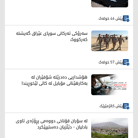
پێش 46 خولەک
سەرۆکی ئەرکانی سوپای عێراق گەیشتە
کەرکووک
پێش 57 خولەک
هۆشداریی دەدرێتە شۆفێران لە
بەکارهێنانی مۆبایل لە کاتی لێخوڕیندا
پێش کاتژمێرێک
لە سۆران قۆناخی دووەمی پڕۆژەی ئاوی
بادلیان - دێڵزیان دەستیپێکرد