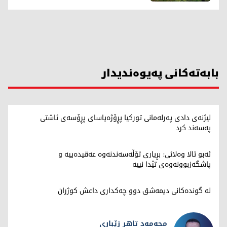
بابەتەکانی پەیوەندیدار
لیژنەی دادی پەرلەمانی توركیا پڕۆژەیاسای پڕۆسەی ئاشتی
پەسەند كرد
ئەبو ئالا وەلائی: بڕیاری تۆڵەسەندنەوە عەقیدەییە و
پاشگەزبوونەوەی تێدا نییە
لە گوندەکانی دیمەشق دوو چەکداری داعش کوژران
محەمەد تاهر زێبارى