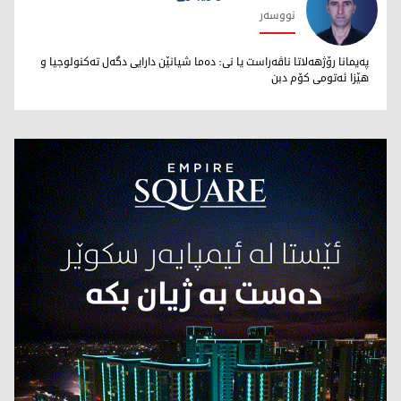
نووسەر
محەمەد تاهر زێبارى
پەیمانا رۆژهەلاتا ناڤەراست یا نى: دەما شیانێن دارایى دگەل تەکنولوجیا و
هێزا ئەتومى کۆم دبن