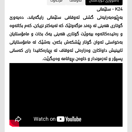
باشووری کوردستان
ئەوقاف
مزگەوت
K24
- سلێمانی
بەڕێوەبەرایەتی گشتی ئەوقافی سلێمانی رایگەیاند، دەیەوێ
گوتاری ھەینی لە چەند مزگەوتێک کە لەیەکتر نزیکن، کەم بکاتەوە
و رەتیدەکاتەوە بیەوێت گوتاری هەینی یەک بخات و مامۆستایان
بەخواستی ئەوان گوتار پێشکەش بکەن، بەشێک لە مامۆستایانی
ئایینیش داواکارن وەزارەتی ئەوقاف لە بڕیارەکانیدا رای کەسانی
پسپۆر و ئەزموندار و خاوەن بڕوانامە وەربگرێت.