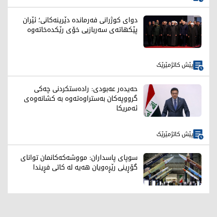
دوای کوژرانی فەرماندە دێرینەکانی؛ ئێران
پێکهاتەی سەربازیی خۆی رێکدەخاتەوە
پێش کاتژمێرێک
حەیدەر عەبودی: رادەستکردنی چەکی
گرووپەکان بەستراوەتەوە بە کشانەوەی
ئەمریکا
پێش کاتژمێرێک
سوپای پاسداران: مووشەکەکانمان توانای
گۆڕینی رێڕەویان هەیە لە کاتی فڕیندا