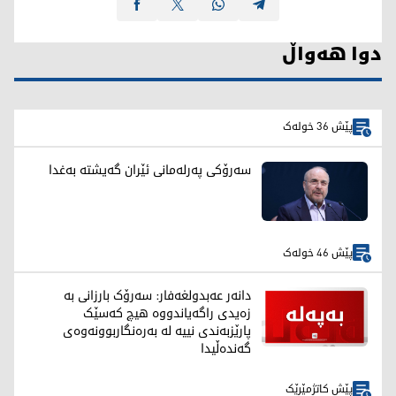
دوا هەواڵ
پێش 36 خولەک
سەرۆکی پەرلەمانی ئێران گەیشتە بەغدا
پێش 46 خولەک
دانەر عەبدولغەفار: سەرۆک بارزانی بە
زەیدی راگەیاندووە هیچ کەسێک
پارێزبەندی نییە لە بەرەنگاربوونەوەی
گەندەڵیدا
پێش کاتژمێرێک