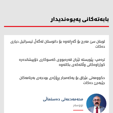
بابەتەکانی پەیوەندیدار
لوبنان سێ مەرج بۆ گەڕانەوە بۆ دانوستان لەگەڵ ئیسرائیل دیاری
دەکات
ترەمپ: پێویستە ئێران قەرەبووی کەسوکاری خۆپیشاندەرە
کوژراوەکانی وڵاتەکەی بکاتەوە
حکوومەتی عێراق بۆ یەکەمجار پڕۆژەی بودجەی بەرنامەکان
جێبەجێ دەکات
محەمەدعەلی دەستماڵی
نووسەر