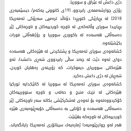
دژی داعش له‌ عێراق و سووریا.
رۆژى چوارشه‌ممه‌ى رابردوو، (19ى كانوونى يه‌كه‌م/ ديسێمبه‌رى
2018) له‌ بڕيارێكى كتوپڕدا دۆناڵد تره‌مپى سه‌رۆكى ئه‌مه‌ريكا
بڕياريدا سوپاى وڵاته‌كه‌ى له‌ ناوچه‌ كوردييه‌كان و ناوچه‌كانى ژێر
ده‌سه‌ڵاتى هه‌سه‌ده‌ له‌ باكوورى سووريا و رۆژهه‌ڵاتى فورات
بكێشێته‌وه‌.
كشانه‌وه‌ى سوپاى ئه‌مه‌ريكا و پشتكردنى له‌ هێزه‌كانى هه‌سه‌ده‌
دواى ئه‌وه‌ دێت له‌ چه‌ند ساڵى رابردووى شه‌ڕى داعشدا، ئه‌و
هێزه‌كانى سوورياى ديموكرات، كه‌ زۆرينه‌ى ره‌هايان كوردن،
شه‌ڕيان له‌ دژى داعش ده‌كرد.
كشانه‌وه‌ى سوپاى ئه‌مه‌ريكا له‌ سووريا له‌ كاتێكدايه‌ توركيا
هێزه‌كانى له‌ نزيك منبج و حه‌له‌ب و ناوچه‌ سنوورييه‌كان
كۆكردووه‌ته‌وه‌ بۆ ئه‌وه‌ى له‌شكركێشى بكاته‌ سه‌ر ناوچه‌كانى ژێر
ده‌سه‌ڵاتى هه‌سه‌ده‌ و كۆتايى به‌ ده‌سه‌ڵاتى خۆبه‌ڕێوه‌به‌رى هێزه‌
كوردييه‌كان له‌ ناوچه‌كه‌ بهێنێت.
هه‌ر له‌و چوارچێوه‌يه‌دا ژماره‌يه‌ك سيناتۆرى ئه‌مه‌ريكا رايانگه‌ياند،