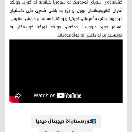
كشانه‌وه‌ى سوپاى ئه‌مه‌ريكا له‌ سووريا خيانه‌ته‌ له‌ كورد، چونكه‌
ئه‌وان هاوپه‌يمانمان بوون و زۆر به‌ باشى شه‌ڕى دژى داعشيان
كردووه‌. راشيده‌گه‌يه‌نن، توركيا و به‌شار ئه‌سه‌د و داعش مه‌ترسى
له‌سه‌ر كورد درووست ده‌كه‌ن، چونكه‌ توركيا كورده‌كان به‌
مه‌ترسيدارتر له‌ داعش له‌ قه‌ڵه‌مده‌دات.
کوردستان24 دیجیتاڵ میدیا