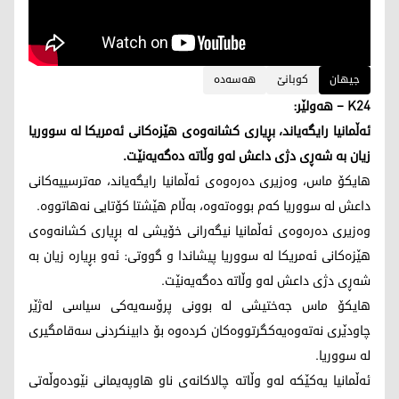
جیهان
كوبانێ
هه‌سه‌ده‌
K24 – هه‌ولێر:
ئه‌ڵمانیا رایگه‌ياند، بڕیاری كشانه‌وه‌ی هێزه‌كانی ئه‌مریكا له‌ سووریا
زیان به‌ شه‌ڕی دژی داعش له‌و وڵاته‌ ده‌گه‌یه‌نێت.
هایكۆ ماس، وه‌زیری ده‌ره‌وه‌ی ئه‌ڵمانیا رایگه‌ياند، مه‌ترسییه‌كانی
داعش له‌ سووریا كه‌م بووه‌ته‌وه‌، به‌ڵام هێشتا كۆتایی نه‌هاتووه.
وه‌زیری ده‌ره‌وه‌ی ئه‌ڵمانیا نیگه‌رانی خۆيشی له‌ بڕیاری كشانه‌وه‌ی
هێزه‌كانی ئه‌مریكا له‌ سووریا پیشاندا و گووتی: ئه‌و بڕیاره‌ زیان به‌
شه‌ڕی دژی داعش له‌و وڵاته‌ ده‌گه‌یه‌نێت.
هايكۆ ماس جه‌ختیشی له‌ بوونی پرۆسه‌یه‌كی سیاسی له‌ژێر
چاودێری نه‌ته‌وه‌یه‌كگرتووه‌كان كرده‌وه‌ بۆ دابینكردنی سه‌قامگیری
له‌ سووریا.
ئه‌ڵمانیا یه‌كێكه‌ له‌و وڵاته‌ چالاكانه‌ی ناو هاوپه‌یمانی نێوده‌وڵه‌تی