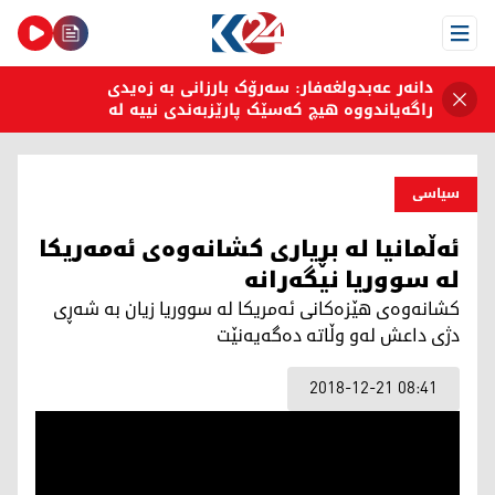
Open Menu
دانەر عەبدولغەفار: سەرۆک بارزانی بە زەیدی
راگەیاندووە هیچ کەسێک پارێزبەندی نییە لە
بەرەنگاربوونەوەی گەندەڵیدا
سیاسی
ئه‌ڵمانيا له‌ بڕيارى كشانه‌وه‌ى ئه‌مه‌ريكا
له‌ سووريا نيگه‌رانه‌
كشانه‌وه‌ی هێزه‌كانی ئه‌مریكا له‌ سووریا زیان به‌ شه‌ڕی
دژی داعش له‌و وڵاته‌ ده‌گه‌یه‌نێت
2018-12-21 08:41