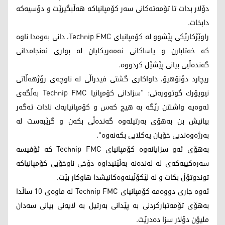
دۆلار بدات تا تۆمه‌ته‌كانی سه‌ر كۆمپانیاكه‌ هه‌ڵبگیرێت و دۆسیه‌كه‌
دابخات.
راوێژكارێكی پێشوو له‌ كۆمپانیای Technip FMC، دانی به‌وه‌دا ناوه‌
كه‌ خه‌تابارن و یاساكانی ئه‌مه‌ریكایان له‌ بواری ئه‌نجامدانی
گه‌نده‌ڵیی بیانی پێشێل كردووه‌.
ریچارد دۆنۆهیۆ، داواكاری گشتی فیدراڵی له‌ ناوچه‌ی رۆژهه‌ڵاتی
نیویۆرك گوتوویه‌تی: "سزادانی كۆمپانیا Technip FMC به‌ڵگه‌ی
ئه‌وه‌یه‌ واشنتن رێگه‌ به‌ هیچ كه‌س و كۆمپانیایه‌ك نادات ئه‌گه‌ر
بیانیش بن به‌هۆی به‌رتیله‌وه‌ گه‌نده‌ڵی بكه‌ن و گرێبه‌ست له‌
به‌رژه‌وه‌ندیی خۆیان یه‌كلایی بكه‌نه‌وه‌".
به‌هۆی ئه‌و سزایانه‌وه‌ كۆمپانیای Technip FMC كه‌ ئۆفیسه‌
سه‌ره‌كییه‌كه‌ی له‌ له‌نده‌نه‌ به‌ڵێنیداوه‌ دۆخی ناوخۆیی كۆمپانیاكه‌
توندوتۆڵ بكات و له‌ لێكۆڵینه‌وه‌كانیشدا هاوكار بێت.
ئه‌وه‌ جاری دووه‌مه‌ كۆمپانیای Technip FMC له‌ ماوه‌ی 10 ساڵدا
به‌هۆی تۆمه‌تباركردنی به‌ پێدانی به‌رتیل به‌ لایه‌نی بیانی سه‌دان
ملیۆن دۆلار سزا ده‌درێت.