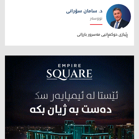
د. سامان سۆرانی
نووسەر
د. سامان سۆرانی
ڕێبازی حوکمڕانیی مەسرور بارزانی