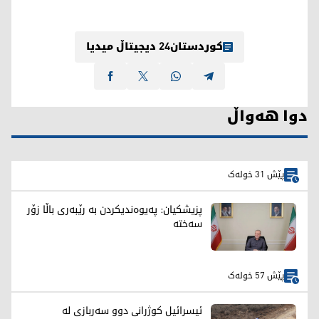
کوردستان24 دیجیتاڵ میدیا
دوا هەواڵ
پێش 31 خولەک
پزیشکیان: پەیوەندیکردن بە رێبەری باڵا زۆر
سەختە
پێش 57 خولەک
ئیسرائیل کوژرانی دوو سەربازی لە