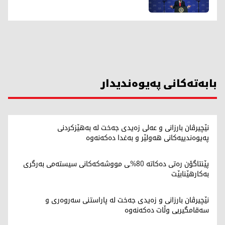
بابەتەکانی پەیوەندیدار
نێچیرڤان بارزانی و عەلی زەیدی جەخت لە بەهێزکردنی
پەیوەندییەکانی هەولێر و بەغدا دەکەنەوە
پێنتاگۆن رەتی دەکاتە 80%ـی مووشەکەکانی سیستەمی بەرگری
بەکارهێنابێت
نێچیرڤان بارزانی و زەیدی جەخت لە پاراستنی سەروەری و
سەقامگیریی وڵات دەکەنەوە