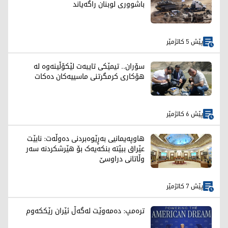
باشووری لوبنان راگەیاند
پێش 5 کاتژمێر
سۆران.. تیمێکی تایبەت لێکۆڵینەوە لە
هۆکاری کرمگرتنی ماسییەکان دەکات
پێش 6 کاتژمێر
هاوپەیمانیی بەڕێوەبردنی دەوڵەت: نابێت
عێراق ببێتە بنکەیەک بۆ هێرشکردنە سەر
وڵاتانی دراوسێ
پێش 7 کاتژمێر
ترەمپ: دەمەوێت لەگەڵ ئێران رێککەوم