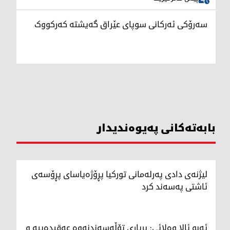
سەرۆکی ئەرکانی سوپای عێراق گەیشتە کەرکووک
بابەتەکانی پەیوەندیدار
لیژنەی دادی پەرلەمانی توركیا پڕۆژەیاسای پڕۆسەی
ئاشتی پەسەند كرد
ئەبو ئالا وەلائی: بڕیاری تۆڵەسەندنەوە عەقیدەییە و