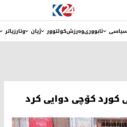
یاسی
ئابووری
وەرزش
کولتوور
ژیان
وتار
زیاتر
 کورد کۆچی دوایی کرد