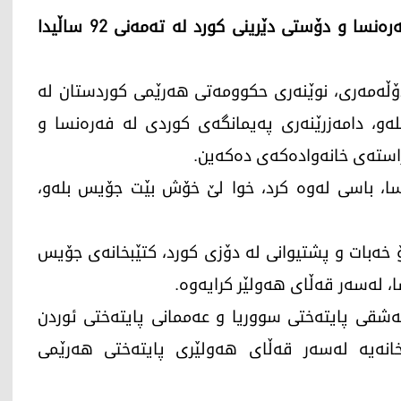
جۆیس بلەو، دامەزرێنەری پەیمانگەی کوردی لە فەرەنسا و دۆستی دێرینی کورد لە تەمەنی 92 ساڵیدا
2ـی تشرینی یەکەمی 2024، عەلی دۆڵەمەری، نوێنەری حکوومەتی هەرێمی کوردستان لە
ەو، دامەزرێنەری پەیمانگەی کوردی لە فەرەنسا و
استەی خانەوادەکەی دەکەین.
ا، باسی لەوە کرد، خوا لێ خۆش بێت جۆیس بلەو،
202)، وەک رێزلێنانێک بۆ خەبات و پشتیوانی لە دۆزی کورد، کتێبخانەی جۆیس
ا، لەسەر قەڵای هەولێر کرایەوە.
یمەشقی پایتەختی سووریا و عەممانی پایتەختی ئوردن
خانەیە لەسەر قەڵای هەولێری پایتەختی هەرێمی