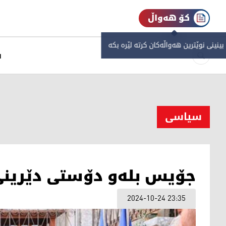
کۆ هەواڵ
 بینینی نوێترین هەواڵەکان کرتە لێرە بکە
س
سیاسی
جۆیس بلەو دۆستی دێرینی
2024-10-24 23:35