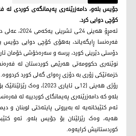
کۆچی دوایی کرد.
ئەمڕۆ هەینی 4
فەرەنسا ڕایگەیاند، بەهۆی کۆچی دوایی جۆیس بل
دۆستی دێرینی کورد، پرسە و سەرەخۆشی خۆمان ئار
نوێنەری حکوومەتی هەرێمی کوردستان لە فەرەنس
خزمەتێکی زۆری بە دۆزی ڕەوای گەلی کورد کردووە.
رۆژی هەینی (12ـی ئایاری 3
بلەو کە دامەزرێنەری پەیمانگای کوردییە لە فەرەنس
ئەم کتێبخانەیە لە بەیروتی پایتەختی لوبنان و د
هەیە، وەک رێزلێنان بۆ جۆیس بلەو. ئەو کتێب
کوردستانیش کرایەوە.