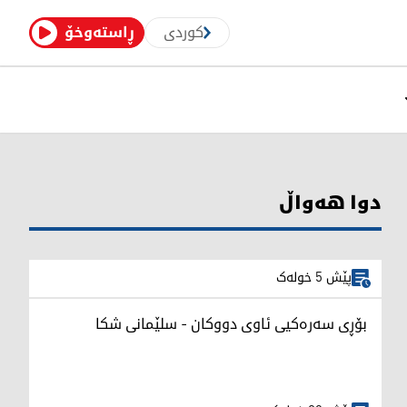
کوردی
ڕاستەوخۆ
دوا هەواڵ
پێش 5 خولەک
بۆڕی سەرەکیی ئاوی دووکان - سلێمانی شکا