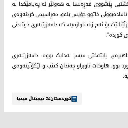
شتیی پێشووی فەڕەنسا لە هەولێر لە پەیامێکدا لە
 ئامادەبوونی خاتوو جۆیس بلەو، مەڕاسیمی کردنەوەی
 وەکو رێزڵێنانێک بۆ ئەم ژنە ناوازەیە، کە دامەزرێنەری خوێندنی
 کوردە".
و، لە 18ـی ئاداری ساڵی 1932 لە قاهیرەی پایتەختی میسر لەدایک بووە، دامەزرێنەری
د بوو، هاوکات ناوبراو چەندان کتێب و لێکۆڵینەوەی
ە.
کوردستان24 دیجیتاڵ میدیا