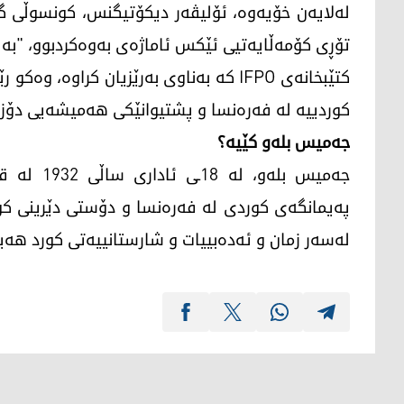
لەلایەن خۆیەوە، ئۆلیڤەر دیکۆتیگنس، کونسوڵی گ
تۆڕی کۆمەڵایەتیی ئێکس ئاماژەی بەوەکردبوو، "بە
کتێبخانەی IFPO کە بەناوی بەرێزیان کراوە،
کوردییە لە فەرەنسا و پشتیوانێکی هەمیشەیی دۆزی
جەمیس بلەو کێیە؟
جەمیس بلە
پەیمانگەی کوردی لە فەرەنسا و دۆستی دێرینی کور
لەسەر زمان و ئەدەبییات و شارستانییەتی کورد هەی