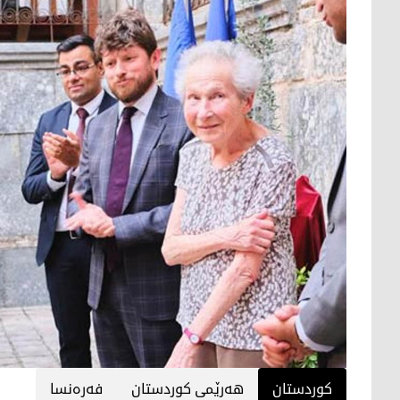
کوردستان
هەرێمی کوردستان
فەرەنسا