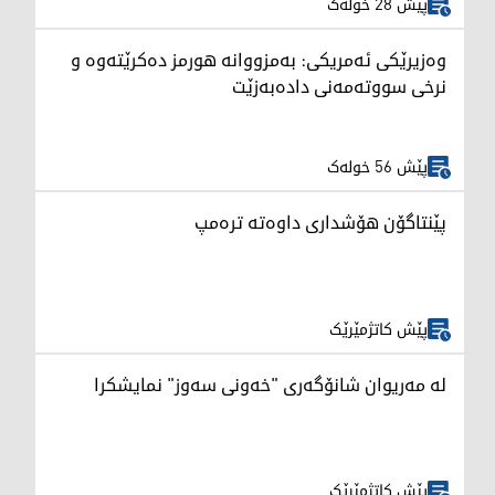
پێش 28 خولەک
وەزیرێکی ئەمریکی: بەمزووانە هورمز دەکرێتەوە و
نرخی سووتەمەنی دادەبەزێت
پێش 56 خولەک
پێنتاگۆن هۆشداری داوەتە ترەمپ
پێش کاتژمێرێک
لە مەریوان شانۆگەری "خەونی سەوز" نمایشکرا
پێش کاتژمێرێک