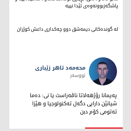
پاشگەزبوونەوەی تێدا نییە
لە گوندەکانی دیمەشق دوو چەکداری داعش کوژران
محەمەد تاهر زێبارى
نووسەر
محەمەد تاهر زێبارى
پەیمانا رۆژهەلاتا ناڤەراست یا نى: دەما
شیانێن دارایى دگەل تەکنولوجیا و هێزا
ئەتومى کۆم دبن