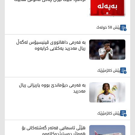
پێش 58 خولەک
بە فەرمی داهاتووی ڤینیسیۆس لەگەڵ
ریال مەدرید یەکلایی کرایەوە
پێش کاتژمێرێک
بە فەرمی دیۆماندێ بووە یاریزانی ریال
مەدرید
پێش کاتژمێرێک
هێڵی ئاسمانیی قەتەر گەشتەکانی بۆ
هەولێر دەستپێدەکاتەوە