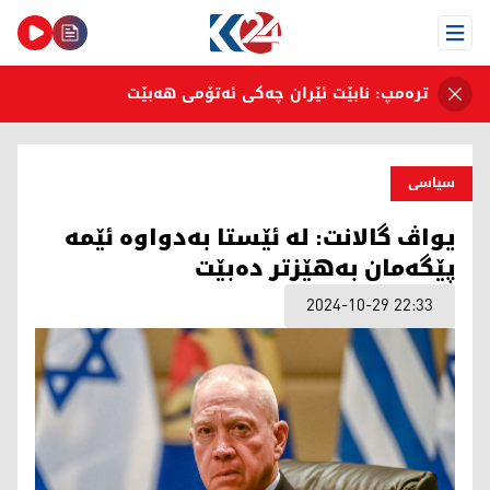
Open Menu
ترەمپ: نابێت ئێران چەکی ئەتۆمی هەبێت
سیاسی
یواڤ گالانت: لە ئێستا بەدواوە ئێمە
پێگەمان بەهێزتر دەبێت
2024-10-29 22:33