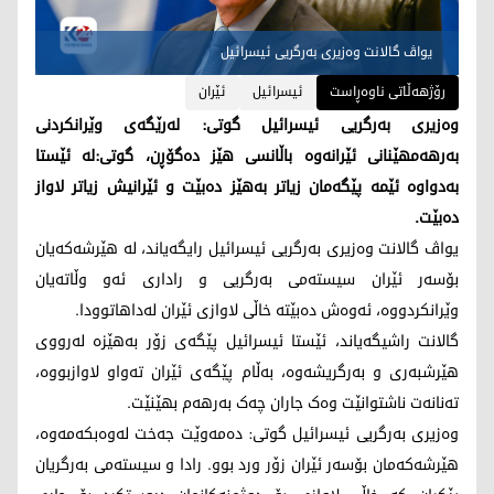
یواڤ گالانت وەزیری بەرگریی ئیسرائیل
رۆژهەڵاتی ناوەڕاست
ئیسرائیل
ئێران
وەزیری بەرگریی ئیسرائیل گوتی: لەرێگەی وێرانکردنی
بەرهەمهێنانی ئێرانەوە باڵانسی هێز دەگۆڕن، گوتی:لە ئێستا
بەدواوە ئێمە پێگەمان زیاتر بەهێز دەبێت و ئێرانیش زیاتر لاواز
دەبێت.
یواڤ گالانت وەزیری بەرگریی ئیسرائیل رایگەیاند، لە هێرشەکەیان
بۆسەر ئێران سیستەمی بەرگریی و راداری ئەو وڵاتەیان
وێرانکردووە، ئەوەش دەبێتە خاڵی لاوازی ئێران لەداهاتوودا.
گالانت راشیگەیاند، ئێستا ئیسرائیل پێگەی زۆر بەهێزە لەرووی
هێرشبەری و بەرگریشەوە، بەڵام پێگەی ئێران تەواو لاوازبووە،
تەنانەت ناشتوانێت وەک جاران چەک بەرهەم بهێنێت.
وەزیری بەرگریی ئیسرائیل گوتی: دەمەوێت جەخت لەوەبکەمەوە،
هێرشەکەمان بۆسەر ئێران زۆر ورد بوو. رادا و سیستەمی بەرگریان