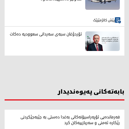
پێش کاتژمێرێک
ئۆردۆغان سبەی سەردانی سعوودیە دەکات
بابەتەکانی پەیوەندیدار
فەرماندەیی ئۆپەراسیۆنەکانی بەغدا دەستی بە جێبەجێکردنی
رێکارە ئەمنی و سەربازییەکان کرد