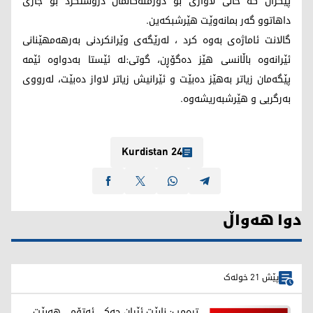
پێکران کە خاڵی لاوازی بۆ دوژمنەکانمان دروستکرد بۆ جاری
داهاتوو گەر بمانەوێت هێرشبکەین.
گالانت ئاماژەی بەوە کرد ، لەرێگەی وێرانکردنی بەرهەمهێنانی
ئێرانەوە باڵانسی هێز دەگۆڕن، گوتی:لە ئێستا بەدواوە ئێمە
پێگەمان زیاتر بەهێز دەبێت و ئێرانیش زیاتر لاواز دەبێت، لەرووی
بەرگریی و هێرشبەریشەوە.
Kurdistan 24
دوا هەواڵ
پێش 21 خولەک
ترەمپ: نابێت ئێران چەکی ئەتۆمی هەبێت