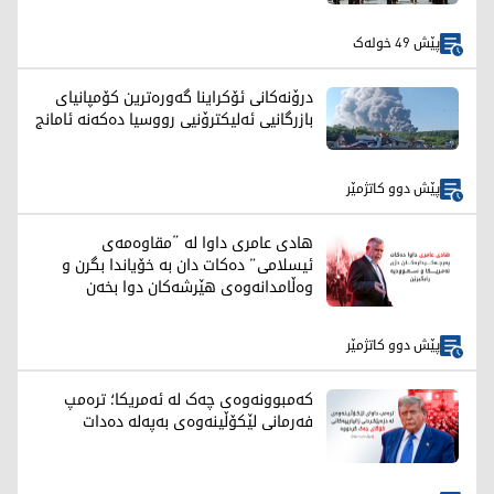
پێش 49 خولەک
درۆنەکانی ئۆکراینا گەورەترین کۆمپانیای
بازرگانیی ئەلیکترۆنیی رووسیا دەکەنە ئامانج
پێش دوو کاتژمێر
هادی عامری داوا لە “مقاوەمەی
ئیسلامی” دەکات دان بە خۆیاندا بگرن و
وەڵامدانەوەی هێرشەکان دوا بخەن
پێش دوو کاتژمێر
کەمبوونەوەی چەک لە ئەمریکا؛ ترەمپ
فەرمانی لێکۆڵینەوەی بەپەلە دەدات