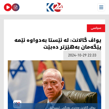
Open Menu
سیاسی
یواڤ گالانت: لە ئێستا بەدواوە ئێمە
پێگەمان بەهێزتر دەبێت
2024-10-29 22:33
یواڤ گالانت وەزیری بەرگریی ئیسرائیل