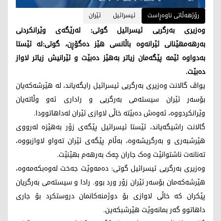
رۆژهەڵاتی ناوەڕاست
ئیسرائیل
ئێران
وەزیری بەرگریی ئیسرائیل گوتی: لەرێگەی وێرانکردنی
بەرهەمهێنانی ئێرانەوە باڵانسی هێز دەگۆڕن، گوتی:لە ئێستا
بەدواوە ئێمە پێگەمان زیاتر بەهێز دەبێت و ئێرانیش زیاتر لاواز
دەبێت.
یواڤ گالانت وەزیری بەرگریی ئیسرائیل رایگەیاند، لە هێرشەکەیان
بۆسەر ئێران سیستەمی بەرگریی و راداری ئەو وڵاتەیان
وێرانکردووە، ئەوەش دەبێتە خاڵی لاوازی ئێران لەداهاتوودا.
گالانت راشیگەیاند، ئێستا ئیسرائیل پێگەی زۆر بەهێزە لەرووی
هێرشبەری و بەرگریشەوە، بەڵام پێگەی ئێران تەواو لاوازبووە،
تەنانەت ناشتوانێت وەک جاران چەک بەرهەم بهێنێت.
وەزیری بەرگریی ئیسرائیل گوتی: دەمەوێت جەخت لەوەبکەمەوە،
هێرشەکەمان بۆسەر ئێران زۆر ورد بوو. رادا و سیستەمی بەرگریان
پێکران کە خاڵی لاوازی بۆ دوژمنەکانمان دروستکرد بۆ جاری
داهاتوو گەر بمانەوێت هێرشبکەین.