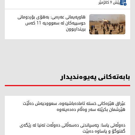
پێش 9 کاتژمێر
هاوپەیمانی عەرەبی: بەهۆی بۆردومانی
حوسییەکان لە سعوودیە 11 کەس
برینداربوون
بابەتەکانی پەیوەندیدار
عێراق هێزەکانی خستە ئامادەباشیەوە، سعوودیەش دەڵێت
هێرشمان بکرێتە سەر وەڵام دەدەینەوە
دەوڵەتی یاسا: چەسپاندنی دەسەڵاتی دەوڵەت تەنیا لە رێگەی
گفتوگۆ و یاساوە دەبێت