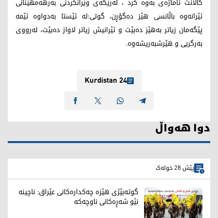
گالانت ئاماژەی بەوە کرد ، لەرێگەی وێرانکردنی بەرهەمهێنانی
ئێرانەوە باڵانسی هێز دەگۆڕن، گوتی:لە ئێستا بەدواوە ئێمە
پێگەمان زیاتر بەهێز دەبێت و ئێرانیش زیاتر لاواز دەبێت، لەرووی
بەرگریی و هێرشبەریشەوە.
Kurdistan 24
دوا هەواڵ
پێش 28 خولەک
گوتەبێژی هێزە چەکدارەکانی عێراق: ناچینە
نێو شەڕەکانی ناوچەکە