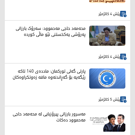
پێش 4 کاتژمێر
محەمەد حاجی مەحموود: سەرۆک بارزانی
پەرۆشی یەکخستنی نێو ماڵی کوردە
پێش 4 کاتژمێر
پارتی گەلی تورکمان: ماددەی 140 تاکە
رێگەیە بۆ گەڕاندنەوە مافە زەوتکراوەکان
پێش 5 کاتژمێر
مەسرور بارزانی پیرۆزبایی لە محەمەد حاجی
مەحموود دەکات