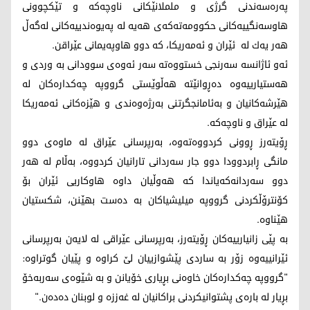
په‌ره‌سه‌ندنی گرژی و ململانێكانی ناوچه‌كه‌ و تێكچوونی
هاوسه‌نگییه‌كانی حكوومه‌ته‌كه‌ی هه‌یه‌ له‌ په‌یوه‌ندییه‌كانی له‌گه‌ڵ
هه‌ر یه‌ك له‌ ئێران و ئه‌مه‌ریكا، كه‌ دوو هاوپه‌یمانی عێراقن.
ئه‌و ئاژانسه‌ سه‌رنجی خستووه‌ته‌ سه‌ر ئه‌وه‌ی سوودانی به‌ وردی و
هه‌ستیارییه‌وه‌ ده‌ڕوانێته‌ هه‌ڵوێستی گرووپه‌ چه‌كداره‌كان له‌
هێرشه‌كانیان و به‌ئامانجگرتنی به‌رژه‌وه‌ندی و هێزه‌كانی ئه‌مه‌ریكا
له‌ عێراق و ناوچه‌كه‌.
ڕۆیته‌رز ڕوونی كردووه‌ته‌وه‌، به‌رپرسانی عێراق له‌ ماوه‌ی دوو
مانگی ڕابردوودا دوو جار سه‌ردانی تارانیان كردووه‌، به‌ڵام له‌ هه‌ر
دوو سه‌ردانه‌كه‌یاندا كه‌ هه‌وڵیان داوه‌ هاوكاریی ئێران بۆ
كۆنترۆڵكردنی گرووپه‌ میلیشیاكان به‌ ده‌ست بهێنن، شكستیان
هێناوه‌.
به‌ پێی زانیارییه‌كان ڕۆیته‌رز، به‌رپرسانی عێراقی له‌ لایه‌ن به‌رپرسانی
ئێرانییه‌وه‌ زۆر به‌ ساردی پێشوازییان لێ كراوه‌ و پێیان گوتراوه‌:
"گرووپه‌ چه‌كداره‌كان خاوه‌نی بڕیاری خۆیانن و به‌ شێوه‌ی سه‌ربه‌خۆ
بڕیار له‌ باره‌ی پشتوانیكردنی براكانیان له‌ غه‌ززه‌ و لوبنان ده‌ده‌ن."