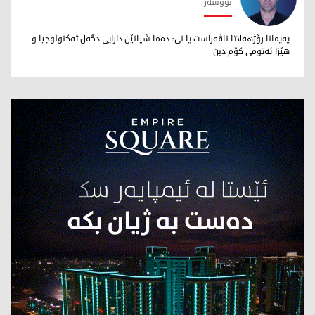
نووسەر
محەمەد تاهر زێبارى
پەیمانا رۆژهەلاتا ناڤەراست یا نى: دەما شیانێن دارایى دگەل تەکنولوجیا و
هێزا ئەتومى کۆم دبن