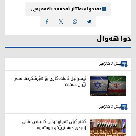
عەبدولسەتتار ئەحمەد باغەمرەیی
دوا هەواڵ
پێش 3 کاتژمێر
ئیسرائیل ئامادەکاری بۆ هێرشکردنە سەر
ئێران دەکات
پێش 3 کاتژمێر
گفتوگۆی تەواوكردنی كابینەی عەلی
زەیدی دەستیپێكردووەتەوە