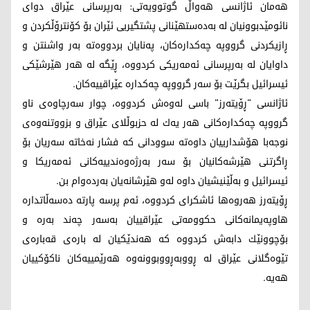
هه‌مان ئاژانسی هه‌واڵ گوتوویه‌تی: به‌رپرسانی عێراق دوای
نائومێدبوونیان له‌ به‌ده‌ستهێنانی پشتگیریی ئێران بۆ كۆنترۆڵكردن و
ڕازیكردنی گرووپه‌ چه‌كداره‌كان، په‌نایان بردووه‌ته‌ به‌ر واشنتن و
داوایان له‌ به‌رپرسانی ئه‌مه‌ریكی كردووه‌، ڕێگه‌ له‌ هه‌ر هێرشێكی
ئیسرائیل بگرێت بۆ سه‌ر گرووپه‌ چه‌كداره‌ عێراقییه‌كان.
ئاژانسی "ڕۆیته‌رز" باسی له‌وه‌ش كردووه‌، چوار سه‌رچاوه‌ی ناو
گرووپه‌ چه‌كداره‌كانی هه‌ر یه‌ك له‌ حزبوڵلای عێراق و بزووتنه‌وه‌ی
نوجه‌با هۆشدارییان داوه‌ته‌ سوودانی كه‌ فشار نه‌خاته‌ سه‌ریان بۆ
ڕاگرتنی هێرشه‌كانیان بۆ سه‌ر به‌رژه‌وه‌ندییه‌كانی ئه‌مه‌ریكا و
ئیسرائیل و به‌ڵێنیشیان داوه‌ له‌و هێرشانه‌یان به‌رده‌وام بن.
ڕۆیته‌رز هه‌روه‌ها ئاشكرای كردووه‌، ئه‌م پرسه‌ پارته‌ ده‌سه‌ڵاتداره‌
هاوپه‌یمانه‌كانی حكوومه‌تی عێراقییان به‌سه‌ر چه‌ند به‌ره‌ و
بۆچوونێك دابه‌ش كردووه‌ كه‌ هه‌ندێكیان له‌ باره‌ی قه‌باره‌ی
تێوه‌گلانی عێراق له‌ ڕووبه‌ڕووبوونه‌وه‌ هه‌رێمییه‌كان ناكۆكییان
هه‌یه‌.