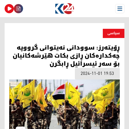
Open Menu
سیاسی
ڕۆیتەرز: سوودانی نەیتوانی گرووپە
چەکدارەکان ڕازی بکات هێرشەکانیان
بۆ سەر ئیسرائیل ڕابگرن
2024-11-01 19:53