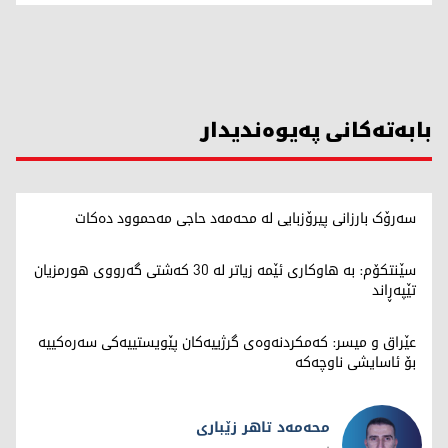
بابەتەکانی پەیوەندیدار
سەرۆک بارزانی پیرۆزبایی لە محەمەد حاجی مەحموود دەکات
سێنتکۆم: بە هاوکاری ئێمە زیاتر لە 30 کەشتی گەرووی هورمزیان
تێپەڕاند
عێراق و میسر: کەمکردنەوەی گرژییەکان پێویستییەکی سەرەکییە
بۆ ئاسایشی ناوچەکە
محەمەد تاهر زێبارى