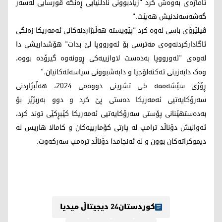
ئاماژەی بەوەش کرد "زیادبوونی نادڵنیایی ڕەنگە قورسایی لەسەر
گەشەسەندنیش هەبێت."
ڤیلێرۆی باسی لەوە کرد "پێویستە هەڵبژاردنەکانی ئەمەریکا زەنگی
ئاگادارکردنەوەی مەترسی بۆ ئەورووپا لێ بدات" هۆشداریشی دا
لەوەی "ئەورووپا بەدەست لاوازییەکی ڕوونەوە گیرۆدە بووە،
وەک دابەزینی تەکنەلۆجیا و دابەشبوونی سیاسەتەکانیان."
ڕۆژی سێشەممە 5ـی تشرینی دووەمی 2024، هەڵبژاردنی
سەرۆکایەتیی ئەمەریکا دەستی پێ کرد و دوو بەربژێر بۆ
بەدەستهێنانی پۆستی سەرۆکایەتیی ئەمەریکا کێبڕکێی توند کرد،
ئەوانیش دۆناڵد ترامپ لە پارتی کۆمارییەکان و کامالا هاریس لە
دیموکراتەکان بوون و لە ئەنجامدا دۆناڵد ترەمپ سەرکەوت.
کوردستان24 دیجیتاڵ میدیا