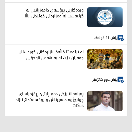
وردەکاریی پڕۆسەی دامەزراندن بە
گرێبەست لە وەزارەتی خوێندنی باڵا
پێش 59 خولەک
لە ترێوە تا کاڵەک بازاڕەکانی کوردستان
جمەیان دێت لە بەرهەمی ناوخۆیی
پێش دوو کاتژمێر
پەرلەمانتارێکی دەم پارتی: پڕۆژەیاسای
چوارچێوە دەمیرتاش و یوکسەکداغ ئازاد
دەکات