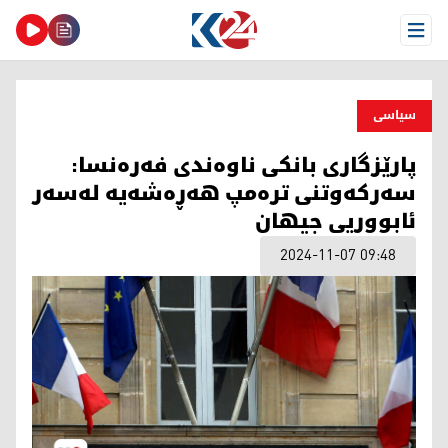
Open Menu
سیاسی
پارێزگاری بانکی ناوەندی فەرەنسا:
سەرکەوتنی ترەمپ هەڕەشەیە لەسەر
ئابووریی جیهان
2024-11-07 09:48