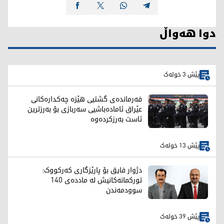
دوا هەواڵ
پێش 3 خولەک
فەرماندەی گشتیی هێزە چەکدارەکانی
عێراق ئامادەباشیی سەربازی بۆ بەرزترین
ئاست بەرزکردەوە
پێش 13 خولەک
دژوار فایق بۆ پارێزگاری کەرکووک:
تورکمانەکانیش لە ماددەی 140
سوودمەندن
پێش 39 خولەک