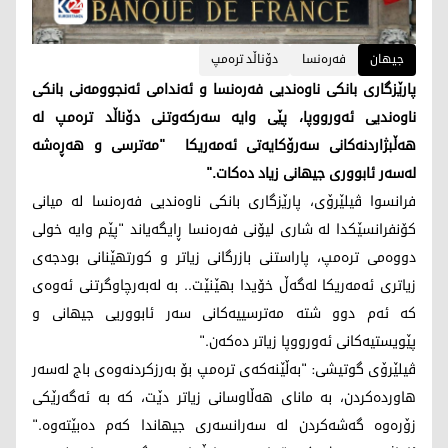
جیهان
فەرەنسا
دۆناڵد ترەمپ
پارێزگاری بانکی ناوەندیی فەرەنسا و ئەندامی ئەنجوومەنی بانکی
ناوەندیی ئەورووپا، پێی وایە سەرکەوتنی دۆناڵد ترەمپ لە
هەڵبژاردنەکانی سەرۆکایەتی ئەمەریکا "مەترسی و هەڕەشە
لەسەر ئابووری جیهانی زیاد دەکات."
فرانسوا ڤیلێرۆی، پارێزگاری بانکی ناوەندیی فەرەنسا لە میانی
کۆنفرانسێکدا لە شاری لیۆنی فەرەنسا ڕایگەیاند "پێم وایە خولی
دووەمی ترەمپ، پاراستنی بازرگانی زیاتر و کورتهێنانی بودجەی
زیاتری ئەمەریکا لەگەڵ خۆیدا بهێنێت.. بە لەبەرچاوگرتنی ئەوەی
کە ئەم دوو شتە مەترسییەکانی سەر ئابووریی جیهانی و
پێویستیەکانی ئەورووپا زیاتر دەکەن."
ڤیلێرۆی گوتیشی: "بەڵێنەکەی ترەمپ بۆ بەرزکردنەوەی باج لەسەر
هاوردەکردن، بە مانای هەڵاوسانی زیاتر دێت، کە بە ئەگەرێکی
زۆرەوە گەشەکردن لە سەرانسەری جیهاندا کەم دەبێتەوە."