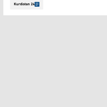
Kurdistan 24