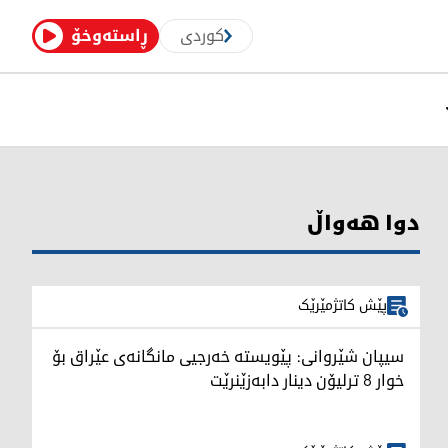
کوردی
ڕاستەوخۆ
دوا هەواڵ
پێش کاتژمێرێک
سیپان شێروانی: پێویستە خەرجیی مانگانەی عێراق بۆ
خوار 8 ترلیۆن دینار دابەزێنرێت