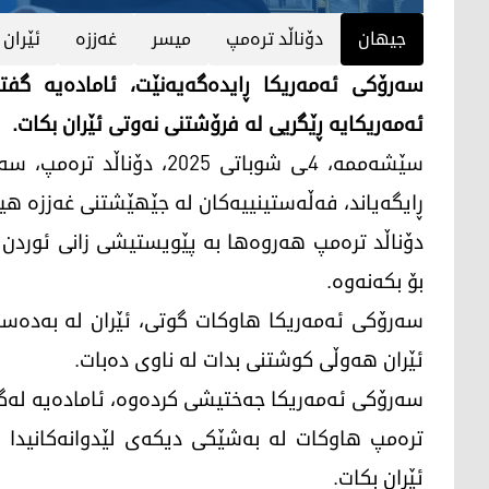
جیهان
دۆناڵد ترەمپ
میسر
غەززە
ئێران
سه‌رۆكی ئه‌مه‌ریكا ڕایده‌گه‌یه‌نێت، ئاماده‌یه‌ 
ئه‌مه‌ریكایه‌ ڕێگریی له‌ فرۆشتنی نه‌وتی ئێران بكات.
سێشه‌ممه‌، 4ـی شوباتی 2025،
ڕایگه‌یاند، فه‌ڵه‌ستینییه‌كان له‌ جێهێشتنی غه‌ززه‌ هیچ 
دۆناڵد تره‌مپ هه‌روه‌ها به‌ پێویستیشی زانی ئوردن 
بۆ بكه‌نه‌وه‌.
سه‌رۆكی ئه‌مه‌ریكا هاوكات گوتی، ئێران له‌ به‌ده‌س
ئێران هه‌وڵی كوشتنی بدات له‌ ناوی ده‌بات.
سه‌رۆكی ئه‌مه‌ریكا جه‌ختیشی كرده‌وه‌، ئاماده‌یه‌ ل
تره‌مپ هاوكات له‌ به‌شێكی دیكه‌ی لێدوانه‌كانیدا ب
ئێران بكات.