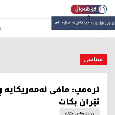
کۆ هەواڵ
 بینینی نوێترین هەواڵەکان کرتە لێرە بکە
س
سیاسی
ترەمپ: مافی ئه‌مه‌ریكایه‌ 
ئێران بكات
2025-02-04 23:22