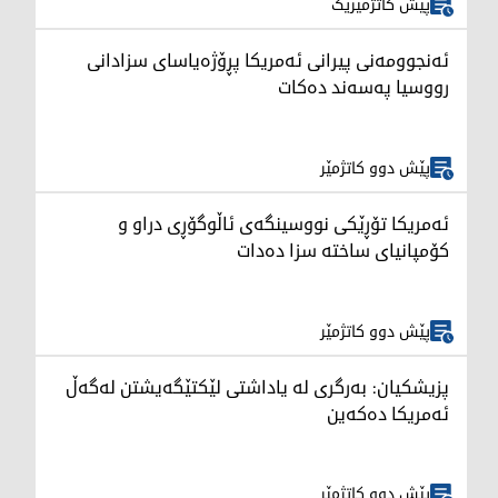
پێش کاتژمێرێک
ئەنجوومەنی پیرانی ئەمریکا پڕۆژەیاسای سزادانی
رووسیا په‌سه‌ند ده‌كات
پێش دوو کاتژمێر
ئەمریکا تۆڕێکی نووسینگەی ئاڵوگۆڕی دراو و
کۆمپانیای ساختە سزا دەدات
پێش دوو کاتژمێر
پزیشکیان: بەرگری لە یاداشتی لێکتێگەیشتن لەگەڵ
ئەمریکا دەکەین
پێش دوو کاتژمێر