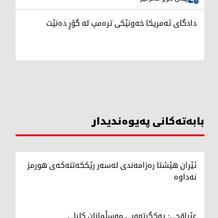
دادگای ئەمریکا خەونێکی ترەمپ لە گۆڕ دەنێت
بابەتەکانی پەیوەندیدار
ئێران هێشتا رەزامەندی لەسەر رێککەتنەکەی هورمز
نەداوە
عێراقچی: یەکگرتوویی موسڵمانان کلیلی