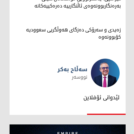
بەرەنگاربوونەوەی ئاڵنگارییە دەرەکییەکانە
زەیدی و سەرۆکی دەزگای هەوڵگریی سعوودیە
کۆبوونەوە
سەڵاح بەکر
نووسەر
سەڵاح بەکر
لێدوانی ئۆفلاین