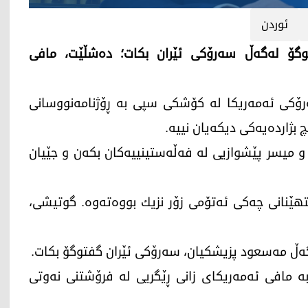
ئوردن
گفتوگۆ له‌گه‌ڵ سه‌رۆكی ئێران بكات؛ ده‌شڵێت، مافی
 دۆناڵد تره‌مپ، سه‌رۆكی ئه‌مه‌ریكا له‌ كۆشكی سپی به‌ ڕۆژنامه‌نووسانی
بژارده‌یه‌كی دیكه‌یان نییه‌.
و میسر پێشوازیی له‌ فه‌ڵه‌ستینییه‌كان بكه‌ن و جێیان
تهێنانی چه‌كی ئه‌تۆمی زۆر نزیك بووه‌ته‌وه‌. گوتیشی،
ه‌گه‌ڵ مه‌سعود پزیشكیان، سه‌رۆكی ئێران گفتوگۆ بكات.
ه‌ مافی ئه‌مه‌ریكای زانی ڕێگریی له‌ فرۆشتنی نه‌وتی