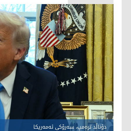
دۆناڵد تره‌مپ، سه‌رۆكی ئه‌مه‌ریكا