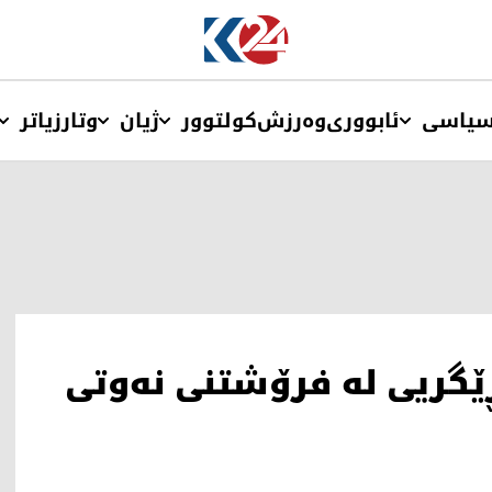
یاسی
ئابووری
وەرزش
کولتوور
ژیان
وتار
زیاتر
ڕێگریی له‌ فرۆشتنی نه‌وتی