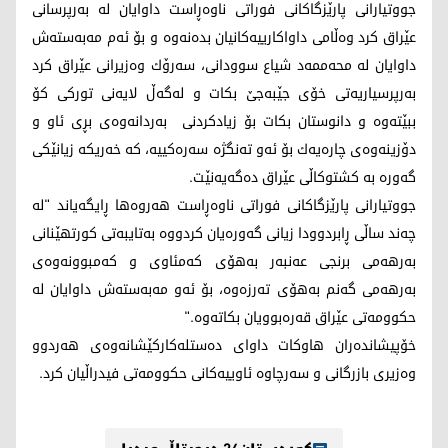
جووتیارانی پارێزگاكانی فوراتی ناوه‌ڕاست داوایان له‌ به‌رپرسانی
عێراق كرد وه‌ڵامی داواكارییه‌كانیان بده‌نه‌وه‌ و بۆ ئه‌م مه‌به‌سته‌ش
داوایان له‌ محه‌ممه‌د شیاع سوودانی، سه‌رۆك وه‌زیرانی عێراق كرد
به‌رپرسیاریه‌تی خۆی جێبه‌جێ بكات و له‌گه‌ڵ لایه‌نی توركی كۆ
ببێته‌وه‌ و دانوستان بكات بۆ زیادكردنی به‌ردانه‌وه‌ی بڕی ئاو و
دۆزینه‌وه‌ی چاره‌یه‌ك بۆ ئه‌و ته‌نگژه‌ سه‌ره‌كییه‌، كه‌ خه‌ریكه‌ زیانێكی
گه‌وره‌ به‌ كشتوكاڵی عێراق ده‌گه‌یه‌نێت.
جووتیارانی پارێزگاكانی فوراتی ناوه‌ڕاست هه‌روه‌ها ڕایگه‌یاند "له‌
چه‌ند ساڵی ڕابردوودا زیانی گه‌وره‌یان كردووه‌ به‌تایبه‌تی كورتهێنانی
به‌رهه‌می برنجی عه‌نبه‌ر به‌هۆی كه‌مئاوی و كه‌مبوونه‌وه‌ی
به‌رهه‌می گه‌نم به‌هۆی ته‌رزه‌وه‌، بۆ ئه‌و مه‌به‌سته‌ش داوایان له‌
حكوومه‌تی عێراق قه‌ره‌بوویان بكاته‌وه‌."
خۆپیشانده‌ر‌ان هاوكات داوای ده‌ستله‌كاركێشانه‌وه‌ی هه‌ردوو
وه‌زیری بازرگانی و سه‌رچاوه‌ ئاوییه‌كانی حكوومه‌تی فیدراڵیان كرد.