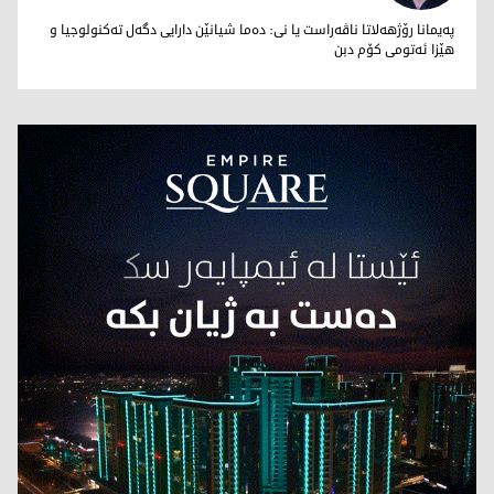
محەمەد تاهر زێبارى
پەیمانا رۆژهەلاتا ناڤەراست یا نى: دەما شیانێن دارایى دگەل تەکنولوجیا و
هێزا ئەتومى کۆم دبن