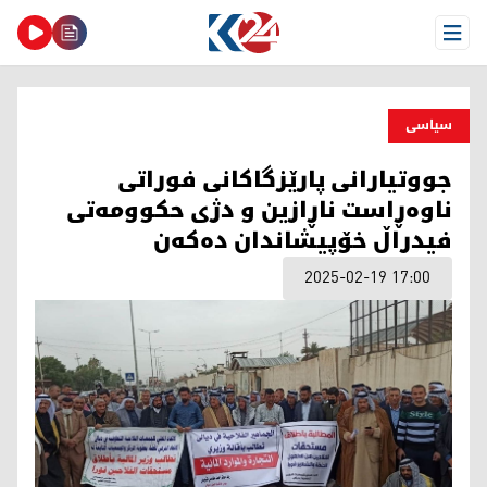
Open Menu
سیاسی
جووتیارانی پارێزگاكانی فوراتی
ناوه‌ڕاست ناڕازین و دژی حكوومه‌تی
فیدراڵ خۆپیشاندان ده‌كه‌ن
2025-02-19 17:00