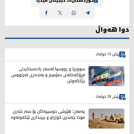
کوردستان24 دیجیتاڵ میدیا
دوا هەواڵ
پێش 10 خولەک
سووریا و رووسیا لەسەر رادەستکردنی
فڕۆکەخانەی حمێمیم و بەندەری تەرتووس
رێککەوتن
پێش 28 خولەک
یەمەن؛ هێرشی حوسییەکان بۆ سەر شاری
موخا چەندین کوژراو و برینداری لێکەوتەوە