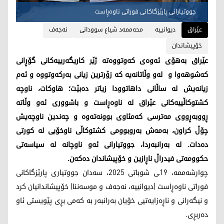
جووتیارانی پارێزگاكانی فوراتی ناوه‌ڕاست
عێراق
دیوانییە
محه‌ممه‌د شیاع سوودانی
نەجەف
خۆپیشاندان
عێراق به‌هۆی ئه‌وه‌ی كه‌وتووه‌ته‌ ژێر كاریگه‌رییه‌كانی گۆڕانی
كه‌شوهه‌وا و له‌و وڵاتانه‌یه‌ كه‌ زۆرترین زیانی به‌ركه‌وتووه‌ و ئه‌م
زیانه‌یش له‌ ساڵانی داهاتوودا زیاتر ده‌بێت؛ هاوكات، ناوچه‌
كشتوكاڵییه‌كانی عێراق له‌ ناوه‌ڕاست و باشووری ئه‌و وڵاته‌
ڕووبه‌ڕووی مه‌ترسی كه‌مئاوی بوونه‌ته‌وه‌ و چه‌ندین ناوچه‌یش
چۆڵ كراون، به‌مه‌ش به‌روبوومی كشتوكاڵی ناوخۆیی له‌ كورتی
ده‌دات. له‌ به‌رانبه‌ردا، جووتیارانی ئه‌و ناوچانه‌ له‌ سیاسه‌تی
حكوومه‌تی فیدراڵ ناڕازین و خۆپیشاندان ده‌كه‌ن.
چوارشه‌ممه‌، 19ـی شوباتی 2025، سه‌دان جووتیاری پارێزگاكانی
فوراتی ناوه‌ڕاست (دیوانییه‌، نه‌جه‌ف و موسه‌ننا) خۆپیشاندانیان كرد
و نیگه‌رانی و ناڕه‌زایه‌تیی خۆیان به‌رانبه‌ر به‌ كه‌می بڕی پێویستی ئاو
ده‌ربڕی.