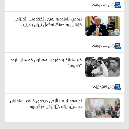
پێش 41 خولەک
ترەمپ ئامادەیە بەبێ رێککەوتنی ئەتۆمی
کۆتایی بە جەنگ لەگەڵ ئێران بهێنێت
پێش 44 خولەک
کریستیانۆ و جۆرجینا هەزاران کەسیان ناردە
"کەوەر"
پێش کاتژمێرێک
لە هەولێر منداڵێکی دیکەی خانەی ساوایان
دەسپێردرێتە خێزانێکی جێگرەوە