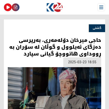
Open Menu
گشتی
حاجی میرخان دۆلەمەری، بەرپرسی
دەزگای ئەیلوول و گوڵان لە سۆران به‌
ڕووداوی هاتووچۆ گیانی سپارد
2025-03-23 18:55