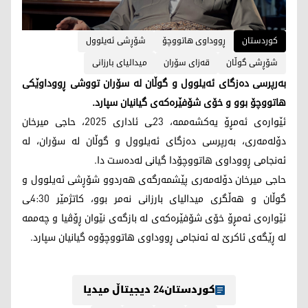
کوردستان
ڕووداوی هاتووچۆ
شۆڕشی ئەیلوول
شۆڕشی گوڵان
قەزای سۆران
میدالیای بارزانی
بەرپرسی دەزگای ئەیلوول و گوڵان لە سۆران تووشی ڕووداوێكی
هاتووچۆ بوو و خۆی شۆفێره‌كه‌ی گیانیان سپارد.
ئێواره‌ی ئه‌مڕۆ یه‌كشه‌ممه‌، 23ـی ئاداری 2025، حاجی میرخان
دۆلەمەری، بەرپرسی دەزگای ئەیلوول و گوڵان لە سۆران، له‌
ئه‌نجامی ڕووداوی هاتووچۆدا گیانی لەدەست دا.
حاجی میرخان دۆلەمەری پێشمه‌رگه‌ی هه‌ردوو شۆڕشی ئه‌یلوول و
گوڵان و هه‌ڵگری میدالیای بارزانی نه‌مر بوو، كاتژمێر 4:30ـی
ئێواره‌ی ئه‌مڕۆ خۆی شۆفێره‌كه‌ی لە بازگه‌ی نێوان ڕۆڤیا و چەممە
لە ڕێگەی ئاکرێ له‌ ئه‌نجامی ڕووداوی هاتووچۆوە گیانیان سپارد.
کوردستان24 دیجیتاڵ میدیا