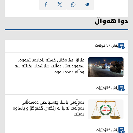
دوا هەواڵ
پێش 57 خولەک
عێراق هێزەکانی خستە ئامادەباشیەوە،
سعوودیەش دەڵێت هێرشمان بکرێتە سەر
وەڵام دەدەینەوە
پێش کاتژمێرێک
دەوڵەتی یاسا: چەسپاندنی دەسەڵاتی
دەوڵەت تەنیا لە رێگەی گفتوگۆ و یاساوە
دەبێت
پێش کاتژمێرێک