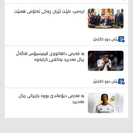
ترەمپ: نابێت ئێران چەکی ئەتۆمی هەبێت
پێش دوو کاتژمێر
بە فەرمی داهاتووی ڤینیسیۆس لەگەڵ
ریال مەدرید یەکلایی کرایەوە
پێش دوو کاتژمێر
بە فەرمی دیۆماندێ بووە یاریزانی ریال
مەدرید