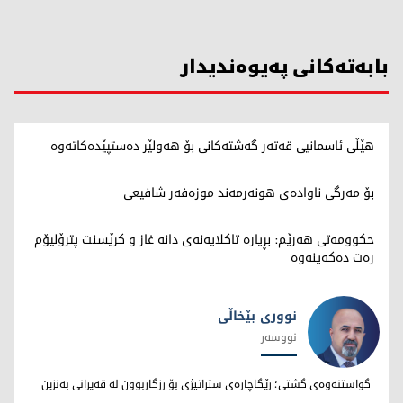
بابەتەکانی پەیوەندیدار
هێڵی ئاسمانیی قەتەر گەشتەکانی بۆ هەولێر دەستپێدەکاتەوە
بۆ مەرگی ناوادەی هونەرمەند موزەفەر شافیعی
حکوومەتی هەرێم: بڕیارە تاکلایەنەی دانە غاز و کرێسنت پترۆلیۆم
رەت دەکەینەوە
نووری بێخاڵی
نووسەر
نووری بێخاڵی
گواستنەوەی گشتی؛ رێگاچارەی ستراتیژی بۆ رزگاربوون لە قەیرانی بەنزین