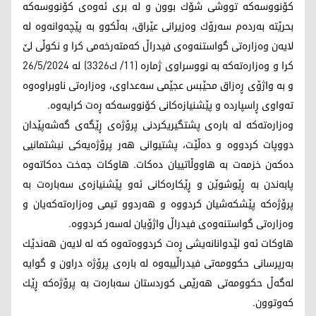
كۆنووسه‌كه‌ تووشی شۆك بوون و له‌ بری ئه‌وه‌ی كۆنووسه‌كه‌
بحرێته‌ به‌رده‌م سه‌رۆك وه‌زیرانی عێراق، به‌ڵكوو به‌ پێچه‌وانه‌وه‌ له‌
لایه‌ن وه‌زاره‌تی گواستنه‌وه‌ی فیدراڵ كه‌مته‌رخه‌می كرا و نكوڵی لێ
كرا و وه‌زاره‌ته‌كه‌ به‌ نووسراوی ژماره‌ (11/ ك3326) له‌ 26/5/2024
و به‌ واژۆی ڕه‌زاق محێبس عجێمی سه‌عداوی، وه‌زاره‌تی ناوبراوه‌وه‌
ته‌واوی ڕاسپارده‌ و پێشنیازه‌كانی كۆنووسه‌كه‌ ڕه‌ت كرایه‌وه‌.
وه‌زاره‌تەکە له‌ باره‌ی پشتگیریكردنی پرۆژه‌ی ڕێگه‌ی گه‌شه‌پێدان
دووپات كردووه‌ و ده‌ڵێت، پشتیوانی هه‌ر پرۆژه‌یه‌كی نیشتمانیی
ده‌كه‌ن خزمه‌ت به‌ هاووڵاتییان ده‌كات. هاوكات جه‌خت ده‌كاته‌وه‌
پابه‌ندن به‌ ڕێوشوێن و ڕێكاره‌كانی ئه‌و پێشنیازه‌ی سه‌باره‌ت به‌
پرۆژه‌كه‌ پێشكه‌شیان كردووه‌ و هه‌ردوو تیمی وه‌زاره‌ته‌كه‌یان و
وه‌زاره‌تی گواستنه‌وه‌ی فیدراڵ واژۆیان له‌سه‌ر كردووه‌.
هاوکات ئه‌و لێدوانانه‌یشی ڕه‌ت كردووه‌ته‌وه‌ كه‌ له‌ لایه‌ن هه‌ندێك
به‌رپرسانی حكوومه‌تی فیدراڵییه‌وه‌ له‌ باره‌ی پرۆژه‌ دراون و گوایه‌
له‌گه‌ڵ حكوومه‌تی هه‌رێمی كوردستان سه‌باره‌ت به‌ پرۆژه‌كه‌ ڕێك
كه‌وتوون.