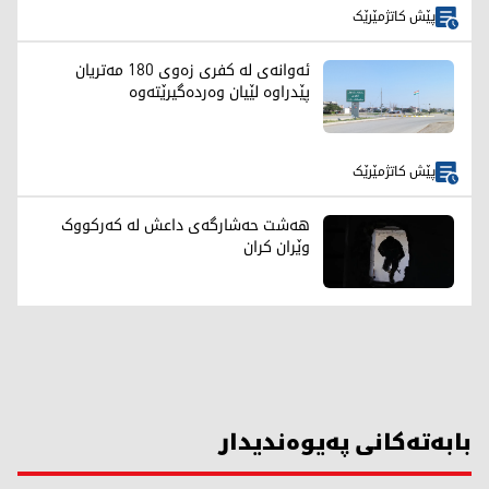
پێش کاتژمێرێک
ئەوانەی لە کفری زەوی 180 مەتریان
پێدراوە لێیان وەردەگیرێتەوە
پێش کاتژمێرێک
هەشت حەشارگەی داعش لە کەرکووک
وێران کران
بابەتەکانی پەیوەندیدار