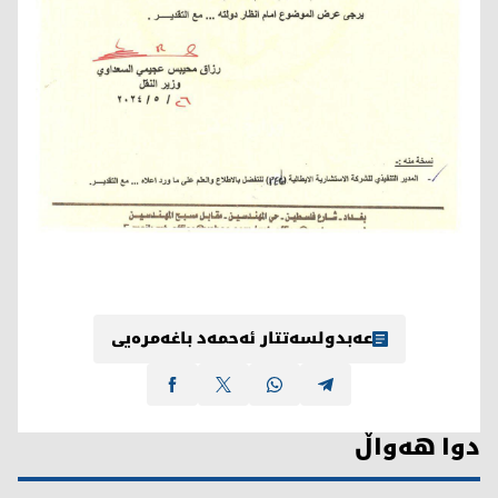
عەبدولسەتتار ئەحمەد باغەمرەیی
دوا هەواڵ