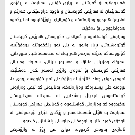
هه‌ردوولایه‌ بۆ گه‌یشتن به‌ بڕیاری كۆتایی سه‌باره‌ت به‌ پرۆژه‌ی
گه‌شه‌پێدان له‌ هه‌رێمی كوردستان و ناوچه‌ دراوسێكانی هه‌رێم و
له‌لایه‌ن هه‌ردوو وه‌زاره‌ته‌كه‌ و كۆمپانیای ڕاوێژكاره‌وه‌ له‌ نزیكه‌وه‌
به‌دواداچوونی بۆ ده‌كرێت.
وه‌زاره‌تی گواستنه‌وه‌ و گه‌یاندنی حكوومه‌تی هه‌رێمی كوردستان
گوتووشیه‌تی، بڕیار وابوو به‌ پێی ئه‌و ڕێككه‌وتنه‌ دووقۆڵییه‌،
كۆنووسه‌كه‌ بخرێته‌ به‌رده‌م هه‌ر یه‌ك له‌ محه‌ممه‌د شیاع سوودانی،
سه‌رۆك وه‌زیرانی عێراق و مه‌سرور بارزانی، سه‌رۆك وه‌زیرانی
هه‌رێمی كوردستان بۆ ئه‌وه‌ی واژۆی له‌سه‌ر بكه‌ن. ده‌شڵێت،
ئه‌وه‌ی دوای چه‌ند كاتژمێر له‌ واژۆكردنی ئه‌م كۆنووسه‌ ڕووی دا،
بووه‌ته‌ جێی پرسیاره‌كه‌ وه‌زاره‌ته‌كه‌، به‌تایبه‌تی كه‌ تیمی وه‌زاره‌تی
گواستنه‌وه‌ی فیدراڵ به‌شداریی له‌ سه‌ردانه‌ مه‌یدانییه‌كان
نه‌كردووه‌ كه‌ وه‌زاره‌تی گواستنه‌وه و گه‌یاندنی هه‌رێمی كوردستان
سه‌باره‌ت به‌ هێڵی شه‌مه‌نده‌فه‌ر و ڕێگه‌ی خێرای نێوده‌وڵه‌تی له‌
ناوخۆی كوردستان و ناوچه‌كانی دراوسێی پێشنیازیی كردبوو.
ئاماژه‌ی به‌وه‌ش كردووه‌، دوای سێ ڕۆژ له‌ واژۆكردنی