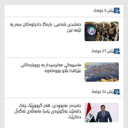
پێش 5 خولەک
حەشدی شەعبی: بارەگا داخراوەکان سەر بە
ئێمە نین
پێش 27 خولەک
ماسییەکی مەترسیدار بە رووبارەکانی
عێراقدا بڵاو بووەتەوە
پێش 54 خولەک
حەیدەر عەبوودی: هەر گرووپێک چەک
دانەنێت بەگوێرەی یاسا مامەڵەی لەگەڵ
دەکرێت