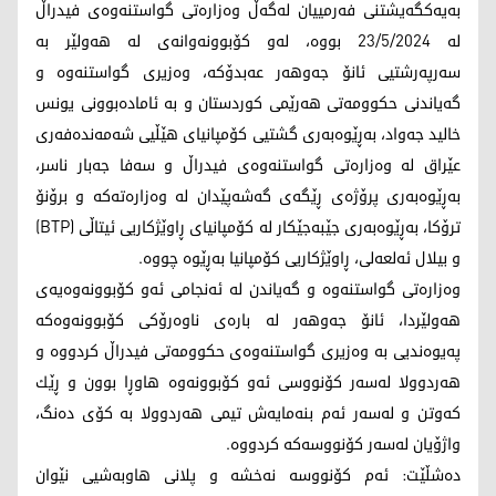
به‌یه‌كگه‌یشتنی فه‌رمییان له‌گه‌ڵ وه‌زاره‌تی گواستنه‌وه‌ی فیدراڵ
له‌ 23/5/2024 بووه،‌ له‌و كۆبوونه‌وانه‌ی له‌ هه‌ولێر به‌
سه‌رپه‌رشتیی ئانۆ جه‌وهه‌ر عه‌بدۆكه‌، وه‌زیری گواستنه‌وه‌ و
گه‌یاندنی حكوومه‌تی هه‌رێمی كوردستان و به‌ ئاماده‌بوونی یونس
خالید جه‌واد، به‌ڕێوه‌به‌ری گشتیی كۆمپانیای هێڵیی شه‌مه‌نده‌فه‌ری
عێراق له‌ وه‌زاره‌تی گواستنه‌وه‌ی فیدراڵ و سه‌فا جه‌بار ناسر،
به‌ڕێوه‌به‌ری پرۆژه‌ی ڕێگه‌ی گه‌شه‌پێدان له‌ وه‌زاره‌ته‌كه‌ و برۆنۆ
ترۆكا، به‌ڕێوه‌به‌ری جێبه‌جێكار له‌ كۆمپانیای ڕاوێژكاریی ئیتاڵی (BTP)
و بیلال ئه‌لعه‌لی، ڕاوێژكاریی كۆمپانیا به‌ڕێوه‌ چووه‌.
وه‌زاره‌تی گواستنه‌وه‌ و گه‌یاندن له‌ ئه‌نجامی ئه‌و كۆبوونه‌وه‌یه‌ی
هه‌ولێردا، ئانۆ جه‌وهه‌ر له‌ باره‌ی ناوه‌رۆكی كۆبوونه‌وه‌كه‌
په‌یوه‌ندیی به‌ وه‌زیری گواستنه‌وه‌ی حكوومه‌تی فیدراڵ كردووه‌ و
هه‌ردوولا له‌سه‌ر كۆنووسی ئه‌و كۆبوونه‌وه‌ هاوڕا بوون و ڕێك
كه‌وتن و له‌سه‌ر ئه‌م بنه‌مایه‌ش تیمی هه‌ردوولا به‌ كۆی ده‌نگ،
واژۆیان له‌سه‌ر كۆنووسه‌كه‌ كردووه‌.
ده‌شڵێت: ئه‌م كۆنووسه‌ نه‌خشه‌ و پلانی هاوبه‌شیی نێوان