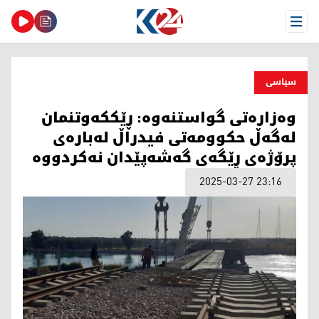
Open Menu
سیاسی
وه‌زاره‌تی گواستنه‌وه‌: ڕێككه‌وتنمان
له‌گه‌ڵ حكوومه‌تی فیدراڵ له‌باره‌ی
پرۆژه‌ی ڕێگه‌ی گه‌شه‌پێدان نه‌كردووه‌‌
2025-03-27 23:16