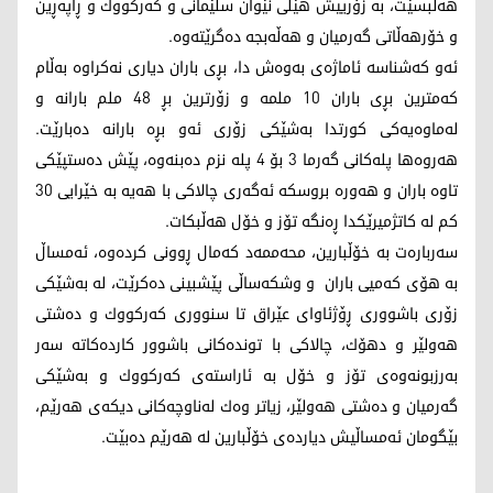
هەڵبسێت، به‌ زۆرییش هێڵی نێوان سلێمانی و كه‌ركووك و ڕاپه‌ڕین
و خۆرهه‌ڵاتی گه‌رمیان و هه‌ڵه‌بجه دەگرێتەوە.‌
ئەو کەشناسە ئاماژەی بەوەش دا، بڕی باران دیاری نه‌كراوه‌ به‌ڵام
كه‌مترین بڕی باران 10 ملمه‌ و زۆرترین بڕ 48 ملم بارانه‌ و
له‌ماوه‌یه‌كی كورتدا به‌شێكی زۆری ئه‌و بڕه‌ بارانه‌ ده‌بارێت.
هەروەها پله‌كانی گه‌رما 3 بۆ 4 پله‌ نزم دەبنەوە، پێش ده‌ستپێكی
تاوه‌ باران و هه‌وره‌ بروسكه‌ ئه‌گه‌ری چالاكی با هه‌یه‌ به‌ خێرایی 30
کم له‌ کاتژمیرێکدا ڕه‌نگه‌ تۆز و خۆل ‌هەڵبکات.
سەربارەت بە خۆڵبارین، محەممەد کەمال ڕوونی کردەوە، ئه‌مساڵ
به‌ هۆی كه‌میی باران ‌ و وشكه‌ساڵی پێشبینی دەکرێت، له‌ به‌شێكی
زۆری باشووری ڕۆژئاوای عێراق تا سنووری كه‌ركووك و ده‌شتی
هه‌ولێر و دهۆك، چالاكی با‌ تونده‌كانی باشوور كارده‌كاته‌ سه‌ر
به‌رزبونه‌وه‌ی تۆز و خۆل به‌ ئاراسته‌ی كه‌ركووك و به‌شێكی
گه‌رمیان و ده‌شتی هه‌ولێر، زیاتر وه‌ك له‌ناوچه‌كانی دیكه‌ی هه‌رێم،
بێگومان ئه‌مساڵیش دیارده‌ی خۆڵبارین لە هەرێم دەبێت.