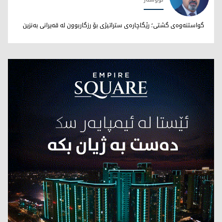
نووری بێخاڵی
گواستنەوەی گشتی؛ رێگاچارەی ستراتیژی بۆ رزگاربوون لە قەیرانی بەنزین