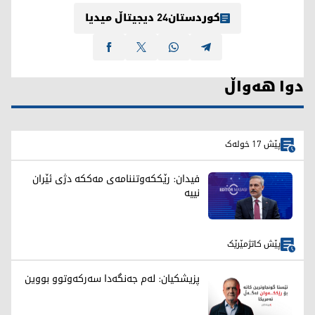
کوردستان24 دیجیتاڵ میدیا
دوا هەواڵ
پێش 17 خولەک
فیدان: رێککەوتننامەی مەککە دژی ئێران
نییە
پێش کاتژمێرێک
پزیشکیان: لەم جەنگەدا سەرکەوتوو بووین