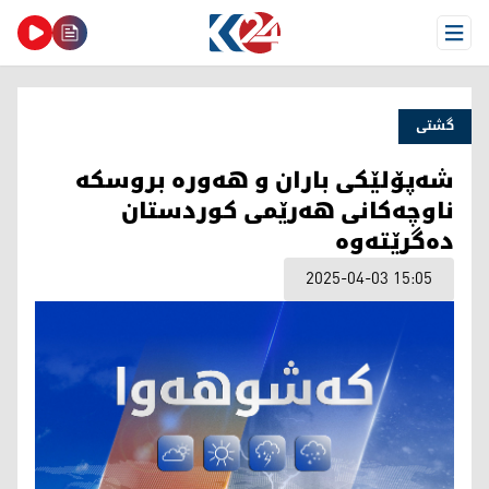
Open Menu
گشتی
شەپۆلێکی باران و هەورە بروسکە
ناوچەکانی هەرێمی کوردستان
دەگرێتەوە
2025-04-03 15:05