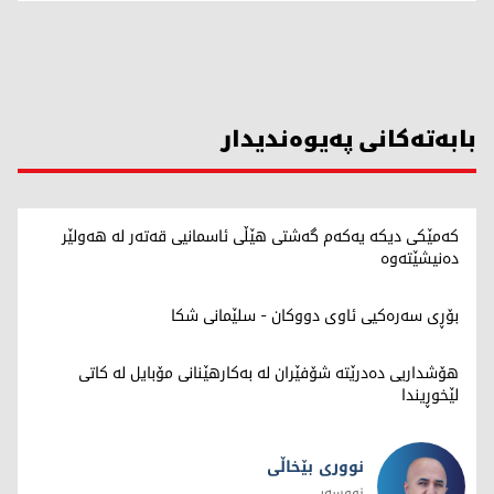
بابەتەکانی پەیوەندیدار
کەمێکی دیکە یەکەم گەشتی هێڵی ئاسمانیی قەتەر لە هەولێر
دەنیشێتەوە
بۆڕی سەرەکیی ئاوی دووکان - سلێمانی شکا
هۆشداریی دەدرێتە شۆفێران لە بەکارهێنانی مۆبایل لە کاتی
لێخوڕیندا
نووری بێخاڵی
نووسەر