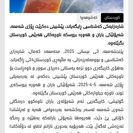
کوردستان
کەشوهەوا
شارەزایەکی کەشناسیی ڕایگەیاند، پێشبینی دەکرێت ڕۆژی شەممە،
شەپۆلێکی باران و هەورە بروسکە ناوچەکانی هەرێمی کوردستان
بگرێتەوە.
پێنجشەممە، 3ـی نیسانی 2025، محەممەد کەمال، شارەزای
کەشناسیی و بوومەلەرزەزانی، بە ماڵپەڕی کوردستان24ـی ڕاگەیاند،
به‌هۆی كاریگه‌ری دوو نزمه‌ په‌ستانی ده‌ریای سوور و ناوه‌ڕاست بۆ
ناوچه‌كانی هه‌رێمی كوردستان پێشبینی دەکەم،‌ له‌ به‌ره‌به‌یانی
ڕۆژی شه‌ممه‌، 5-4-2025، شەپۆلێکی باران و هه‌وره‌ بروسكه‌ی
توند، ناوچه‌ جیاوازه‌كانی هه‌رێمی كوردستان بگرێته‌وه.
گوتیشی: كاریگه‌ریی ئه‌م شه‌پۆلەی باران تاوه‌كوو دره‌نگانی
شه‌وی شه‌ممه‌ له‌سه‌ر یه‌كشه‌مه‌ به‌رده‌وامی هه‌یه‌ و له‌پاشاندا
كۆتایی پێ دێت، هەروەها شەپۆلی بارانەکە به‌هێزە‌ و ڕەنگە
ته‌رزەشی لەگەڵ بێت‌، هه‌ربۆیه‌ به‌دوری نازانم لافاو له‌ دۆڵه‌كاندا