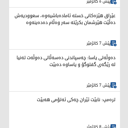
پێش 6 کاتژمێر
عێراق هێزەکانی خستە ئامادەباشیەوە، سعوودیەش
دەڵێت هێرشمان بکرێتە سەر وەڵام دەدەینەوە
پێش 7 کاتژمێر
دەوڵەتی یاسا: چەسپاندنی دەسەڵاتی دەوڵەت تەنیا
لە رێگەی گفتوگۆ و یاساوە دەبێت
پێش 7 کاتژمێر
ترەمپ: نابێت ئێران چەکی ئەتۆمی هەبێت
پێش 8 کاتژمێر