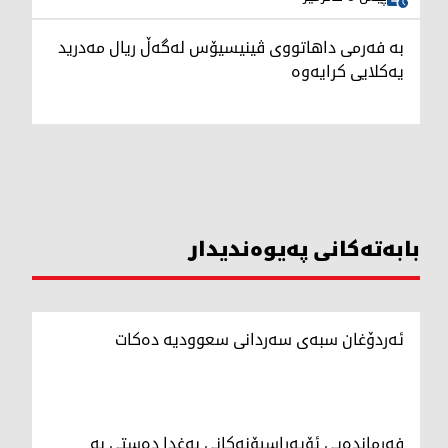
بە فەرمی داهاتووی ڤینیسیۆس لەگەڵ ریال مەدرید
یەکلایی کرایەوە
بابەتەکانی پەیوەندیدار
ئەردۆغان سبەی سەردانی سعوودیە دەکات
فەرماندەیی ئۆپەراسیۆنەکانی بەغدا دەستی بە