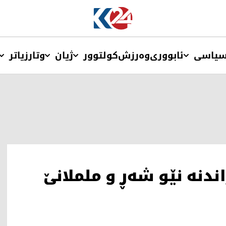
یاسی
ئابووری
وەرزش
کولتوور
ژیان
وتار
زیاتر
ندنە نێو شەڕ و ململانێ