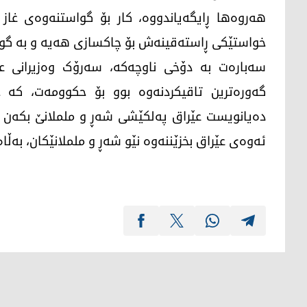
هه‌روه‌ها ڕایگەیاندووە، كار بۆ گواستنه‌وه‌ی غاز
خواستێکی ڕاستەقینەش بۆ چاکسازی هەیە و بە گوت
سەبارەت بە دۆخی ناوچەکە، سەرۆک وەزیرانی ع
گەورەترین تاقیکردنەوە بوو بۆ حکوومەت، کە چ
ده‌یانویست عێراق په‌لكێشی شه‌ڕ و ململانێ بكه‌
ئەوەی عێراق بخزێننەوە نێو شەڕ و ململانێکان، بەڵام 