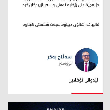
جێبەجێکردنی رێکارە ئەمنی و سەربازییەکان کرد
قالیباف: شانۆی دیپلۆماسیەت شکستی هێناوە
سەڵاح بەکر
نووسەر
سەڵاح بەکر
لێدوانی ئۆفلاین