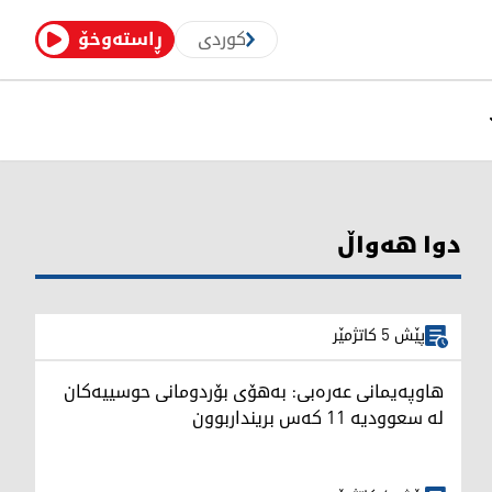
کوردی
ڕاستەوخۆ
دوا هەواڵ
پێش 5 کاتژمێر
هاوپەیمانی عەرەبی: بەهۆی بۆردومانی حوسییەکان
لە سعوودیە 11 کەس برینداربوون