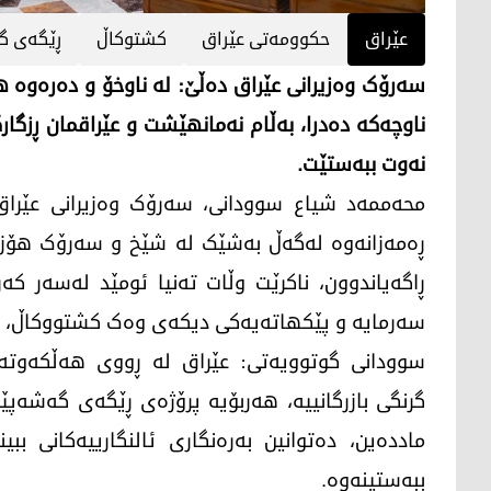
عێراق
حکوومەتی عێراق
کشتوکاڵ
ڕێگەی گه
سەرۆک وەزیرانی عێراق دەڵێ: لە ناوخۆ و دەرەوە ه
ناوچەکە دەدرا، بەڵام نەمانهێشت و عێراقمان ڕزگار
نەوت ببەستێت.
ڕەمەزانەوە لەگەڵ بەشێک لە شێخ و سەرۆک هۆزە 
ڕاگەیاندوون، ناکرێت وڵات تەنیا ئومێد لەسەر کە
سەرمایە و پێکهاتەیەکی دیکەی وەک کشتووكاڵ، پ
سوودانی گوتوویەتی: عێراق لە ڕووی هەڵکەوتەوە
گرنگی بازرگانییه‌، هەربۆیه‌ پرۆژه‌ی ڕێگەی گه‌شه‌پێ
ماددەین، دەتوانین بەرەنگاری ئالنگارییەکانی ببین
ببه‌ستینه‌وه‌.