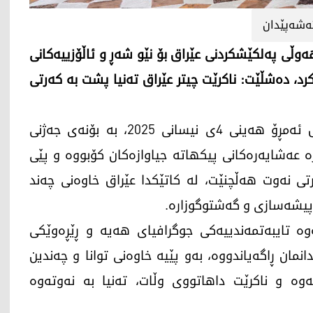
‌شه‌پێدان
ەوڵی پەلکێشکردنی عێراق بۆ نێو شەڕ و ئاڵۆزییەکانی
کرد، دەشڵێت: ناکرێت چیتر عێراق تەنیا پشت بە کەرتی
محەممەد شیاع سوودانی، سەرۆک وەزیرانی عێراق ئەمڕۆ هەینی 4ی نیسانی 2025، بە بۆنەی جەژنی
عەشایەرەکانی پیکهاتە جیاوازەکان کۆبووە و پێی
رتی نەوت هەڵچنێت، لە کاتێکدا عێراق خاوەنی چەند
یشەسازی و گەشتوگوزارە.
 تایبەتمەندییەکی جوگرافیای هەیە و ڕێڕه‌وێكی
دانمان ڕاگه‌یاندووه، بەو پێیە خاوەنی توانا و چەندین
ەوە‌ و ناكرێت داهاتووی وڵات، تەنیا به‌ نه‌وته‌وه‌