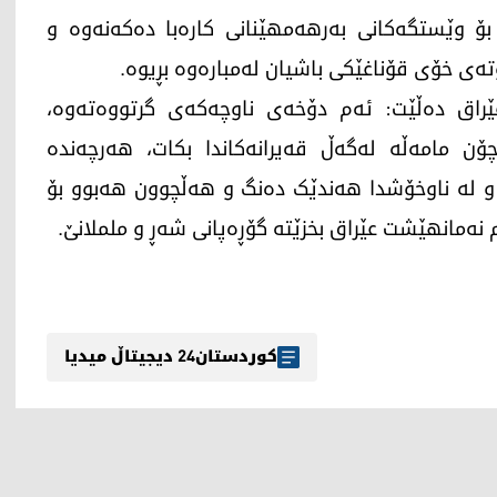
 بۆ وێستگه‌كانی بەرهەمهێنانی كاره‌با ده‌كه‌نەوە و
ەی خۆی قۆناغێكی باشیان لەمبارەوە بڕیوە.
ێراق دەڵێت: ئەم دۆخەی ناوچەکەی گرتووەتەوە،
ۆن مامەڵە لەگەڵ قەیرانەکاندا بکات، هەرچەندە
ن و لە ناوخۆشدا هەندێک دەنگ و هەڵچوون هەبوو بۆ
نه‌مانهێشت عێراق بخزێته‌ گۆڕه‌پانی شه‌ڕ و ململانێ.
کوردستان24 دیجیتاڵ میدیا