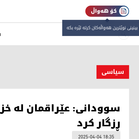
کۆ هەواڵ
 بینینی نوێترین هەواڵەکان کرتە لێرە بکە
س
سیاسی
سوودانی: عێراقمان لە خزا
ڕزگار کرد
2025-04-04 18:35