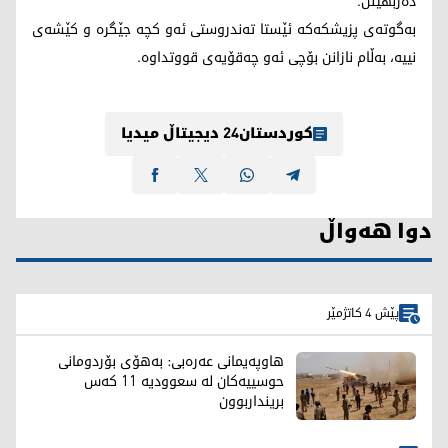
ده‌ربهێنن.
به‌گوته‌ی پزیشكه‌كه‌ ئێستا ته‌ندروستی ئه‌و كچه‌ جێگره‌ و كێشه‌ی
نییه‌، به‌ڵام نازانن بۆچی ئه‌و چه‌قۆیه‌ی قووتداوه‌.
کوردستان24 دیجیتاڵ میدیا
دوا هەواڵ
پێش 4 کاتژمێر
هاوپەیمانی عەرەبی: بەهۆی بۆردومانی
حوسییەکان لە سعوودیە 11 کەس
برینداربوون