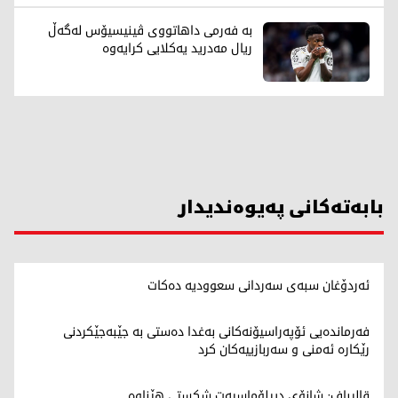
بە فەرمی داهاتووی ڤینیسیۆس لەگەڵ
ریال مەدرید یەکلایی کرایەوە
بابەتەکانی پەیوەندیدار
ئەردۆغان سبەی سەردانی سعوودیە دەکات
فەرماندەیی ئۆپەراسیۆنەکانی بەغدا دەستی بە جێبەجێکردنی
رێکارە ئەمنی و سەربازییەکان کرد
قالیباف: شانۆی دیپلۆماسیەت شکستی هێناوە