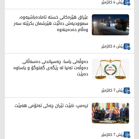
پێش 6 کاتژمێر
عێراق هێزەکانی خستە ئامادەباشیەوە،
سعوودیەش دەڵێت هێرشمان بکرێتە سەر
وەڵام دەدەینەوە
پێش 6 کاتژمێر
دەوڵەتی یاسا: چەسپاندنی دەسەڵاتی
دەوڵەت تەنیا لە رێگەی گفتوگۆ و یاساوە
دەبێت
پێش 7 کاتژمێر
ترەمپ: نابێت ئێران چەکی ئەتۆمی هەبێت
پێش 7 کاتژمێر