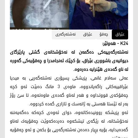
عێراق
چەقۆ
عێراق
نەشتەرگەری
K24 - هه‌ولێر:
نه‌شته‌رگه‌رییه‌كی ده‌گمه‌ن له‌ نه‌خۆشخانه‌ی گشتی پارێزگای
دیوانیه‌ی باشووری عێراق، بۆ كچێك ئه‌نجامدرا و چه‌قۆیه‌كی گه‌وره‌
له‌ ناو گه‌ده‌ی هێنرایه‌ ده‌ره‌وه‌.
عه‌لی سه‌لام غانمی، پزیشكی پسپۆری نه‌شته‌گه‌ریی به‌ میدیا
عێراقییه‌كانی راگه‌یاندووه‌، ماوه‌ی 3 مانگ ده‌بێت ئه‌و كچه‌
چه‌قۆكه‌ی قووتداوه‌ و هه‌ر له‌ناو گه‌ده‌ی ماوه‌ته‌وه‌، تا سێ رۆژ
به‌ر له‌ ئێستا هه‌ستی به‌ ژانه‌سك و ئازاری گه‌ده‌ كردووه‌.
ئه‌و پزیشكه‌ روونیده‌كاته‌وه‌، دوای ئه‌وه‌ی كچه‌كه‌ ده‌گه‌یه‌ننه‌
نه‌خۆشخانه‌، له‌ رێگه‌ی تیشكه‌وه‌ ده‌رده‌كه‌وێت چه‌قۆیه‌ك له‌ناو
گه‌ده‌یدایه‌، بۆیه‌ بڕیار ده‌ده‌ن نه‌شته‌رگه‌ریی بۆ بكه‌ن و ئه‌و چه‌قۆیه‌