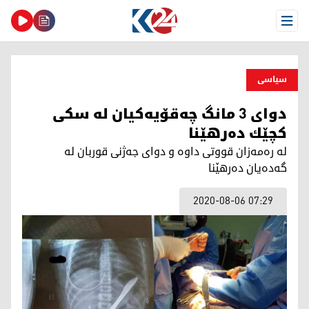
Open Menu
سیاسی
دوای 3 مانگ چه‌قۆیه‌كیان له‌ سكی
كچێك ده‌رهێنا
له‌ ره‌مه‌زان قووتی داوه‌ و دوای جه‌ژنی قوربان له‌
گه‌ده‌یان ده‌رهێنا
2020-08-06 07:29