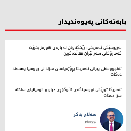
بابەتەکانی پەیوەندیدار
بەرپرسێکی ئەمریکی: رێککەوتن لە بارەی هورمز بکرێت
گەمارۆکانی سەر ئێران هەڵدەگرین
ئەنجوومەنی پیرانی ئەمریکا پڕۆژەیاسای سزادانی رووسیا په‌سه‌ند
ده‌كات
ئەمریکا تۆڕێکی نووسینگەی ئاڵوگۆڕی دراو و کۆمپانیای ساختە
سزا دەدات
سەڵاح بەکر
نووسەر