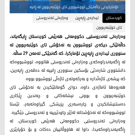
تۆمارکردنی حاڵەتێکی تووشبووی تای خوێنبەربوون لە ڕانیە
کوردستان
ئیدارەی ڕاپەڕین
وەزارەتی تەندروستی
تای خوێنبەربوون
وەزارەتی تەندروستیی حکوومەتی هەرێمی کوردستان ڕایگەیاند،
حاڵەتێکی دیکەی تووشبوون بە نەخۆشی تای خوێنبەربوون لە
سنووری ئیدارەی ڕاپەڕین تۆمارکرا، کە گەنجێکی تەمەن 29 ساڵە.
لە ڕاگەیەندراوەکەی وەزارەتی تەندروستی هاتووە، تووشبووەکە
دانشتووی شارەدێی بۆسکین سنووری ڕانییە لە دەڤەری ڕاپەرین،
کە پیشەی ئاژەڵدارە و بەرکەوتەی ئاژەڵی تووشبوو بووە.
هەروەها ئاماژەی داوە، دوای گومانلێکردن بە نەخۆشی تای
خوێنبەربوون و بوونی نیشانەکانی و چەندین ڕێکاری
دەستنیشانکردن و چارەسەری پزیشکی گیراوەتەبەر، ئێستا
تووشبووەکە لە نەخۆشخانە لەژێر چاودێرییە و تەندروستی جێگیرە.
وەزارەتی تەندروستیی حکوومەتی هەرێمی کوردستان، لە
ڕاگەیەندراوەکەیدا، داوا لە هاووڵاتییان دەکات و بۆ خۆپارێزی