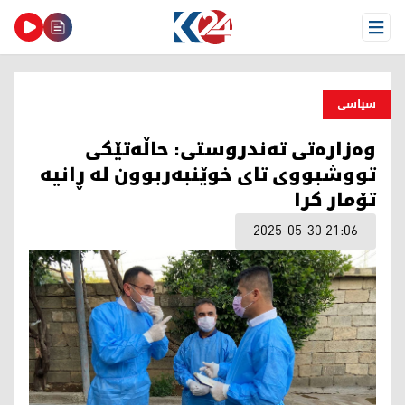
Open Menu
سیاسی
وەزارەتی تەندروستی: حاڵەتێکی
تووشبووی تای خوێنبەربوون لە ڕانیە
تۆمار کرا
2025-05-30 21:06