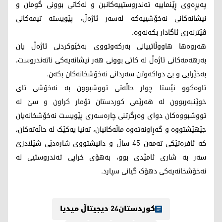
پەیڕەوی ڕێنماییە تەندروستییەکانبن و لەکاتی بوونی گومان و
نیشانەکانی نەخۆشییەکە لەسەر ئاژەڵ، پێویستە تیمەکانی
ڤێترنەری ئاگادار بکەنەوە.
هەروەها هاووڵاتییانی بەرکەوتووی بەخێوکردنی ئاژەڵ یان
بەرهەمەکانی ئاژەڵ لە کاتی بوونی هەر نیشانەیەکی ناتەندروست،
بەخێرایی و بێ دواکەوتن سەردانی نەخۆشخانەکان بکەن.
تاوەکوو ئێستا چوار حاڵەتی تووشبوون بە نەخۆشی تای
خوێنبەربوون لە هەرێمی کوردستان تۆمار کراون و سێ لە
تووشبووەکان دوای وەرگرتنی چارەسەری پێویست نەخۆشخانەیان
جێهێشتووە و گەڕاونەتەوە ماڵەکانیان، تەنیا یەکێک لە حاڵەتەکان،
کە ئافرەتێکی تەمەن 45 ساڵ و دانیشتووی شارەدێی شێلادزێ
سەر بە شاری ئامێدی بوو، بەهۆی خراپی تەندروستیی لە
نەخۆشخانەیەکی دهۆک گیانی سپارد.
کوردستان24 دیجیتاڵ میدیا