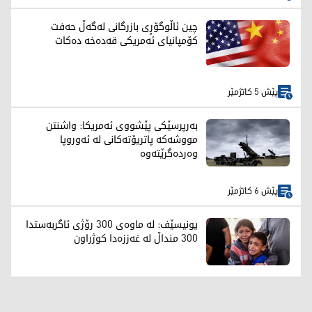
چین ئاڵوگۆڕی بازرگانی لەگەڵ حەفت
کۆمپانیای ئەمریکی قەدەخە دەکات
پێش 5 کاتژمێر
بەرپرسێکی پێشووی ئەمریکا: واشنتن
مووشەکە پاتریۆتەکانی لە ئەوروپا
وەردەگرێتەوە
پێش 6 کاتژمێر
یونیسێف: لە ماوەی 300 رۆژی ئاگربەستدا
300 منداڵ لە غەززەدا کوژراون