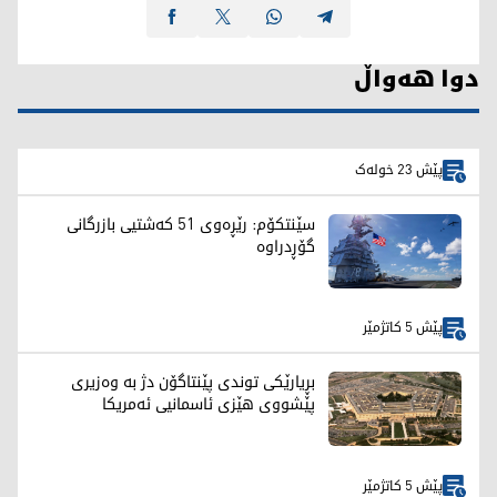
دوا هەواڵ
پێش 23 خولەک
سێنتکۆم: رێڕەوی 51 کەشتیی بازرگانی
گۆڕدراوە
پێش 5 کاتژمێر
بڕیارێکی توندی پێنتاگۆن دژ بە وەزیری
پێشووی هێزی ئاسمانیی ئەمریکا
پێش 5 کاتژمێر